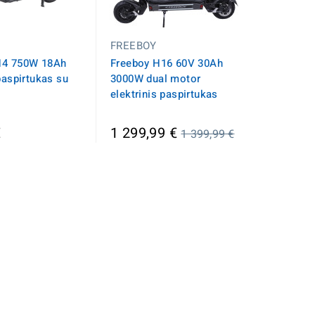
FREEBOY
14 750W 18Ah
Freeboy H16 60V 30Ah
paspirtukas su
3000W dual motor
elektrinis paspirtukas
Įprasta
€
1 299,99 €
1 399,99 €
kaina