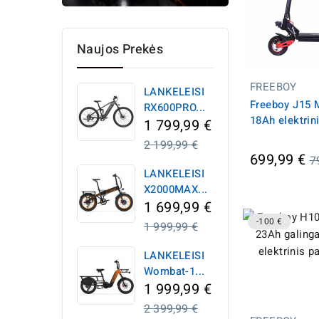
Naujos Prekės
FREEBOY
LANKELEISI
Freeboy J15
RX600PRO...
18Ah elektrin
1 799,99 €
Įprasta
2 199,99 €
Į
699,99 €
kaina
7
LANKELEISI
k
X2000MAX...
1 699,99 €
-100 €
Įprasta
1 999,99 €
kaina
LANKELEISI
Wombat-1...
1 999,99 €
Įprasta
2 399,99 €