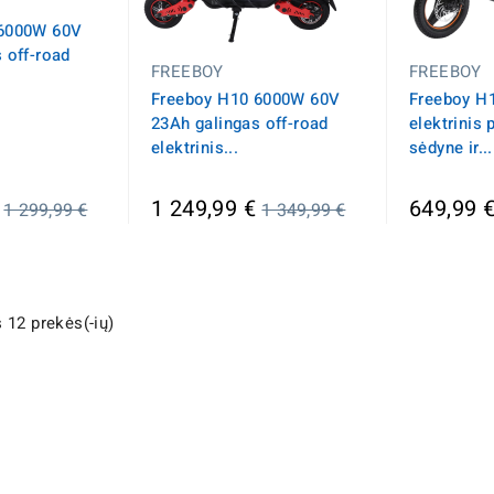
 6000W 60V
 off-road
FREEBOY
FREEBOY
Freeboy H10 6000W 60V
Freeboy H
23Ah galingas off-road
elektrinis 
elektrinis...
sėdyne ir...
Įprasta
Įprasta
1 249,99 €
649,99 
1 299,99 €
1 349,99 €
kaina
kaina
 12 prekės(-ių)