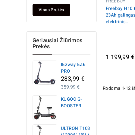
FREEBOY
kaina
Freeboy H10
Visos Prekės
23Ah galingas
elektrinis...
Geriausiai Žiūrimos
Prekės
1 199,99 €
IEzway EZ6
PRO
Įprasta
283,99 €
kaina
359,99 €
Rodoma 1-12 iš
KUGOO G-
BOOSTER
ULTRON T103