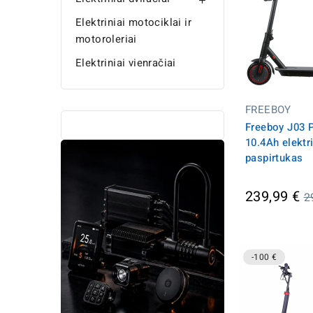

Elektriniai motociklai ir
motoroleriai
Elektriniai vienračiai
FREEBOY
Freeboy J03 
10.4Ah elektr
paspirtukas
Į
239,99 €
2
k
-100 €