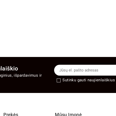
laiškio
nginius, išpardavimus ir
Sutinku gauti naujienlaiškius 
Prekės
Mūsų Įmonė