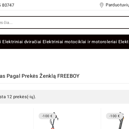
Parduotuvių
5 80747
i
Elektriniai dviračiai
Elektriniai motociklai ir motoroleriai
Elekt
šas Pagal Prekės Ženklą FREEBOY
sta 12 prekės(-ių).
-100 €
-100 €