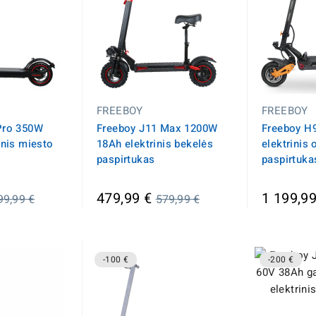
FREEBOY
FREEBOY
Pro 350W
Freeboy J11 Max 1200W
Freeboy H
inis miesto
18Ah elektrinis bekelės
elektrinis 
paspirtukas
paspirtukas
prasta
Įprasta
479,99 €
1 199,99
99,99 €
579,99 €
aina
kaina
-100 €
-200 €