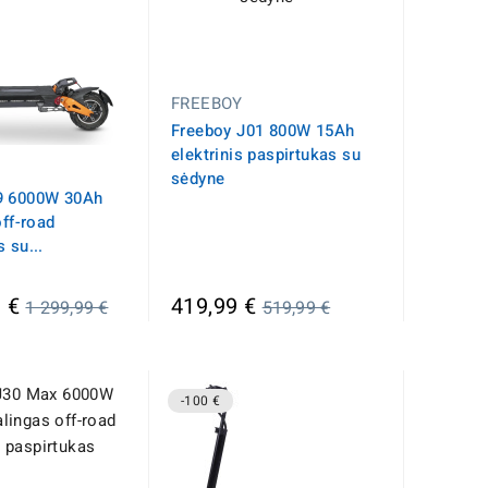
FREEBOY
Freeboy J01 800W 15Ah
elektrinis paspirtukas su
sėdyne
9 6000W 30Ah
off-road
 su...
Įprasta
Įprasta
 €
419,99 €
1 299,99 €
519,99 €
kaina
kaina
-100 €