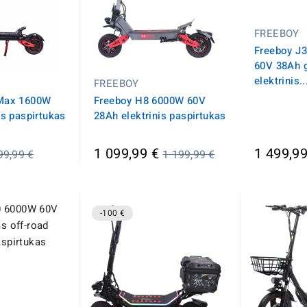
FREEBOY
Freeboy J
60V 38Ah g
elektrinis..
FREEBOY
 Max 1600W
Freeboy H8 6000W 60V
is paspirtukas
28Ah elektrinis paspirtukas
prasta
Įprasta
1 099,99 €
1 499,99
99,99 €
1 199,99 €
aina
kaina
-100 €