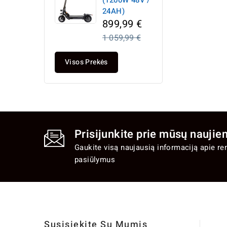
(1200W 48V /
24AH)
Įprasta
899,99 €
kaina
1 059,99 €
Visos Prekės
Prisijunkite prie mūsų naujien
Gaukite visą naujausią informaciją apie re
pasiūlymus
Susisiekite Su Mumis