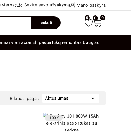
 vietos
Sekite savo užsakymą
Mano paskyra
0
0
0
Ieškoti
riniai vienračiai
El. paspirtukų remontas
Daugiau

Aktualumas
Rikiuoti pagal:
-100 €