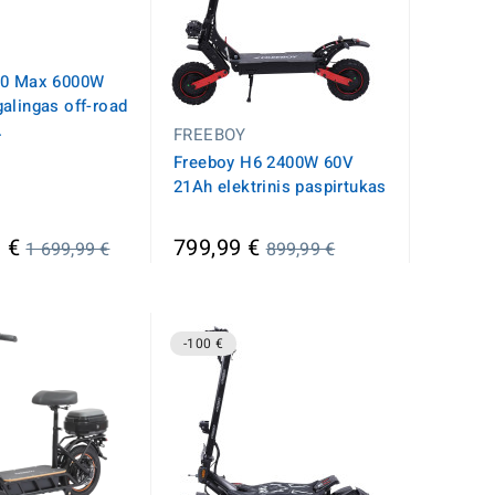
30 Max 6000W
alingas off-road
.
FREEBOY
Freeboy H6 2400W 60V
21Ah elektrinis paspirtukas
Įprasta
Įprasta
 €
799,99 €
1 699,99 €
899,99 €
kaina
kaina
-100 €