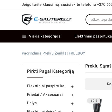
Jeigu turite klausimų, susisiekite telefonu +370 66
Visos kategorijos
Elektriniai paspirtuka

Elektriniai paspirtukai dideliais ratais
Elektriniai dviračiai su dviem varikliais
Pagrindinis
Prekių Ženklai
FREEBOY
Prekių Sąra
Pirkti Pagal Kategoriją
Ra
Elektriniai paspirtukai

Priedai / Aksesuarai

-60 €
Dalys

Elektriniai dviračiai