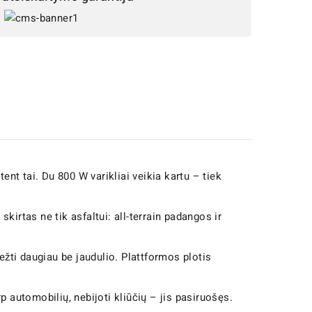
tent tai. Du 800 W varikliai veikia kartu – tiek
skirtas ne tik asfaltui: all-terrain padangos ir
vežti daugiau be jaudulio. Plattformos plotis
rp automobilių, nebijoti kliūčių – jis pasiruošęs.