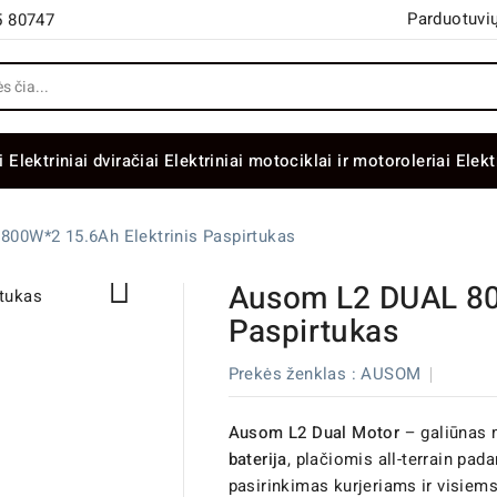
Parduotuvių
5 80747
i
Elektriniai dviračiai
Elektriniai motociklai ir motoroleriai
Elekt
00W*2 15.6Ah Elektrinis Paspirtukas

Ausom L2 DUAL 80
Paspirtukas
Prekės ženklas :
AUSOM
Ausom L2 Dual Motor
– galiūnas 
baterija
, plačiomis all-terrain pa
pasirinkimas kurjeriams ir visiem