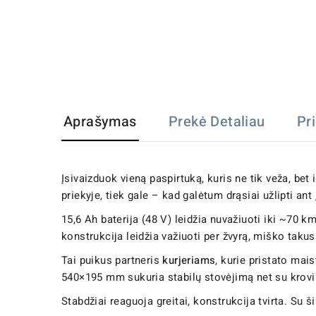
Aprašymas
Prekė Detaliau
Pr
Įsivaizduok vieną paspirtuką, kuris ne tik veža, bet 
priekyje, tiek gale – kad galėtum drąsiai užlipti ant 
15,6 Ah baterija (48 V) leidžia nuvažiuoti iki ~70 km
konstrukcija leidžia važiuoti per žvyrą, miško takus 
Tai puikus partneris
kurjeriams
, kurie pristato mai
540×195 mm sukuria stabilų stovėjimą net su krovi
Stabdžiai reaguoja greitai, konstrukcija tvirta. Su š