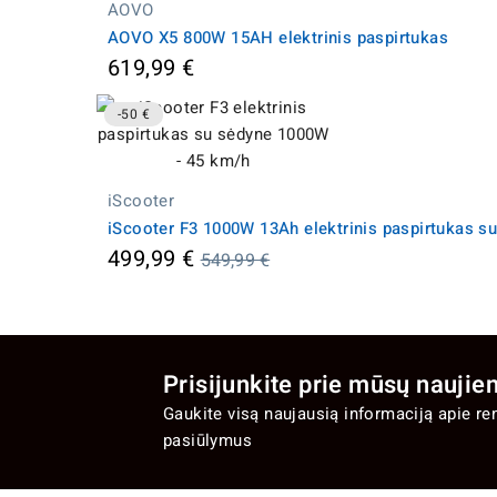
AOVO
AOVO X5 800W 15AH elektrinis paspirtukas
619,99 €
-50 €
iScooter
iScooter F3 1000W 13Ah elektrinis paspirtukas s
Įprasta
499,99 €
549,99 €
kaina
Prisijunkite prie mūsų naujien
Gaukite visą naujausią informaciją apie re
pasiūlymus