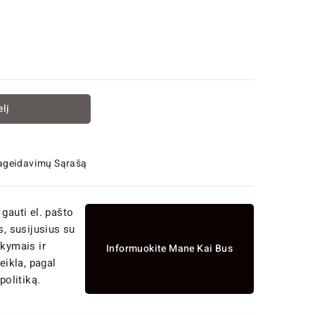
elį
Pageidavimų Sąrašą
 gauti el. pašto
, susijusius su
kymais ir
Informuokite Mane Kai Bus
eikla, pagal
politiką.