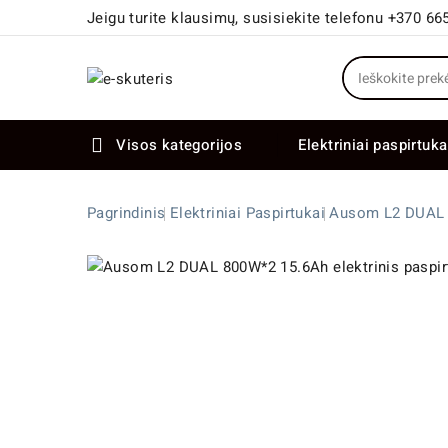
Jeigu turite klausimų, susisiekite telefonu +370 66
Visos kategorijos
Elektriniai paspirtuka

Elektriniai paspirtukai dideliais ratais
Elektriniai dviračiai su dviem varikliais
Pagrindinis
Elektriniai Paspirtukai
Ausom L2 DUAL 8