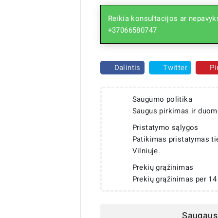
Reikia konsultacijos ar nepavyks
+37066580747
Dalintis
Twitter
Pi
Saugumo politika
Saugus pirkimas ir duom
Pristatymo sąlygos
Patikimas pristatymas t
Vilniuje.
Prekių grąžinimas
Prekių grąžinimas per 14
Saugaus 