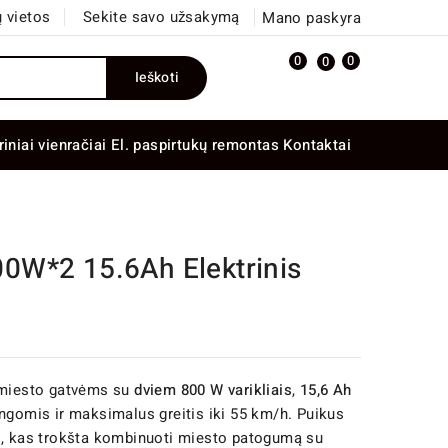
 vietos
Sekite savo užsakymą
Mano paskyra
0
0
0
Ieškoti
riniai vienračiai
El. paspirtukų remontas
Kontaktai
0W*2 15.6Ah Elektrinis
miesto gatvėms su
dviem 800 W varikliais
,
15,6 Ah
dangomis ir maksimalus greitis iki 55 km/h. Puikus
s, kas trokšta kombinuoti miesto patogumą su