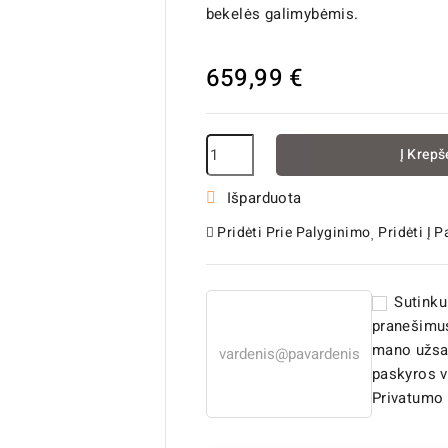
bekelės galimybėmis.
659,99 €
Į Krepš
Išparduota

Pridėti Prie Palyginimo
Pridėti Į 
Sutinku
pranešimus
mano užsa
paskyros v
Privatumo 