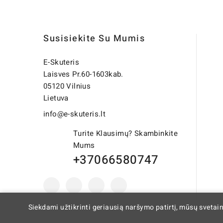
Susisiekite Su Mumis
E-Skuteris
Laisves Pr.60-1603kab.
05120 Vilnius
Lietuva
info@e-skuteris.lt
Turite Klausimų? Skambinkite
Mums
+37066580747
Siekdami užtikrinti geriausią naršymo patirtį, mūsų svetai