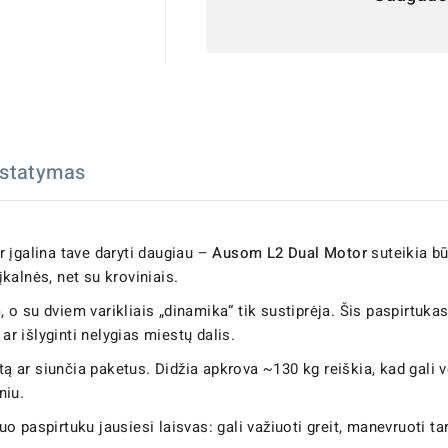
istatymas
ir įgalina tave daryti daugiau –
Ausom L2 Dual Motor
suteikia bū
įkalnės, net su kroviniais.
, o su dviem varikliais „dinamika“ tik sustiprėja. Šis paspirtukas 
ar išlyginti nelygias miestų dalis.
stą ar siunčia paketus. Didžia apkrova ~130 kg reiškia, kad gali 
niu.
iuo paspirtuku jausiesi laisvas: gali važiuoti greit, manevruoti ta