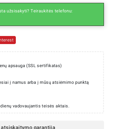
ta užsisakyti? Teiraukitės telefonu:
nterest
enų apsauga (SSL sertifikatas)
iesiai į namus arba į mūsų atsiėmimo punktą
 dienų vadovaujantis teisės aktais.
atsiskaitymo garantija