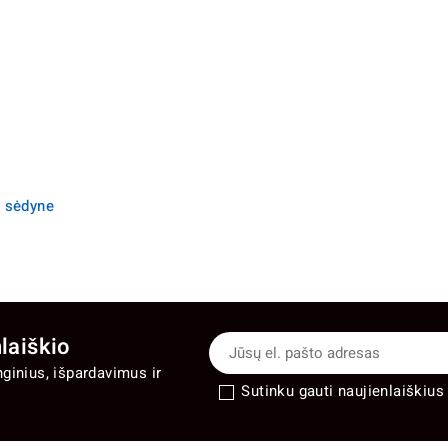
u sėdyne
laiškio
nginius, išpardavimus ir
Sutinku gauti naujienlaiškius 