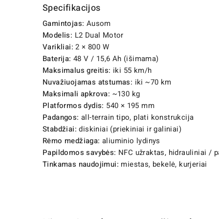
Specifikacijos
Gamintojas:
Ausom
Modelis:
L2 Dual Motor
Varikliai:
2 × 800 W
Baterija:
48 V / 15,6 Ah (išimama)
Maksimalus greitis:
iki 55 km/h
Nuvažiuojamas atstumas:
iki ~70 km
Maksimali apkrova:
~130 kg
Platformos dydis:
540 × 195 mm
Padangos:
all-terrain tipo, plati konstrukcija
Stabdžiai:
diskiniai (priekiniai ir galiniai)
Rėmo medžiaga:
aliuminio lydinys
Papildomos savybės:
NFC užraktas, hidrauliniai / p
Tinkamas naudojimui:
miestas, bekelė, kurjeriai