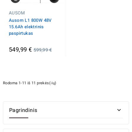
AUSOM
Ausom L1 800W 48V
15.6Ah elektrinis
paspirtukas
Įprasta
549,99 €
599,99 €
kaina
Rodoma 1-11 iš 11 prekės(-ių)
Pagrindinis
