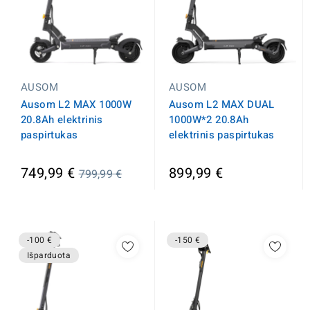
AUSOM
AUSOM
Ausom L2 MAX 1000W
Ausom L2 MAX DUAL
20.8Ah elektrinis
1000W*2 20.8Ah
paspirtukas
elektrinis paspirtukas
Įprasta
749,99 €
899,99 €
799,99 €
kaina
-100 €
-150 €
Išparduota