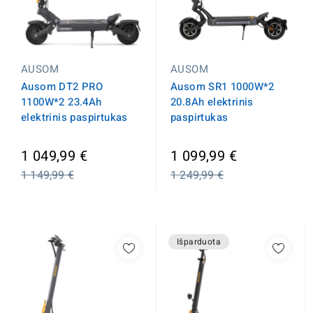
AUSOM
AUSOM
Ausom SR1 1000W*2
Ausom DT2 PRO
20.8Ah elektrinis
1100W*2 23.4Ah
paspirtukas
elektrinis paspirtukas
Įprasta
Įprasta
1 049,99 €
1 099,99 €
kaina
kaina
1 149,99 €
1 249,99 €
Išparduota