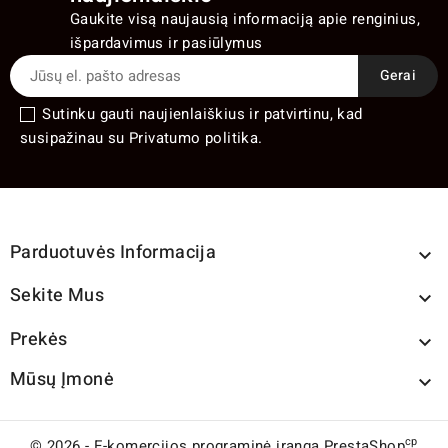
Gaukite visą naujausią informaciją apie renginius,
išpardavimus ir pasiūlymus
Sutinku gauti naujienlaiškius ir patvirtinu, kad
susipažinau su Privatumo politika.
Parduotuvės Informacija

Sekite Mus

Prekės

Mūsų Įmonė

cp
© 2026 - E-komercijos programinė įranga PrestaShop