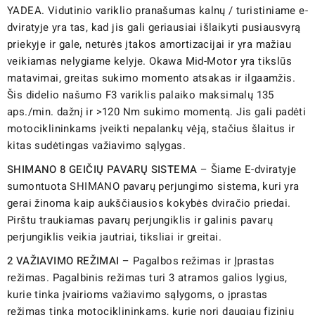
YADEA. Vidutinio variklio pranašumas kalnų / turistiniame e-
dviratyje yra tas, kad jis gali geriausiai išlaikyti pusiausvyrą
priekyje ir gale, neturės įtakos amortizacijai ir yra mažiau
veikiamas nelygiame kelyje. Okawa Mid-Motor yra tikslūs
matavimai, greitas sukimo momento atsakas ir ilgaamžis.
Šis didelio našumo F3 variklis palaiko maksimalų 135
aps./min. dažnį ir >120 Nm sukimo momentą. Jis gali padėti
motociklininkams įveikti nepalankų vėją, stačius šlaitus ir
kitas sudėtingas važiavimo sąlygas.
SHIMANO 8 GEIČIŲ PAVARŲ SISTEMA
– Šiame E-dviratyje
sumontuota SHIMANO pavarų perjungimo sistema, kuri yra
gerai žinoma kaip aukščiausios kokybės dviračio priedai.
Pirštu traukiamas pavarų perjungiklis ir galinis pavarų
perjungiklis veikia jautriai, tiksliai ir greitai.
2 VAŽIAVIMO REŽIMAI
– Pagalbos režimas ir Įprastas
režimas. Pagalbinis režimas turi 3 atramos galios lygius,
kurie tinka įvairioms važiavimo sąlygoms, o įprastas
režimas tinka motociklininkams, kurie nori daugiau fizinių