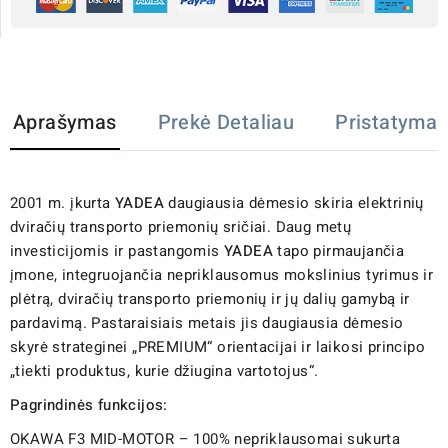
Aprašymas
Prekė Detaliau
Pristatymas
2001 m. įkurta
YADEA
daugiausia dėmesio skiria elektrinių
dviračių transporto priemonių sričiai. Daug metų
investicijomis ir pastangomis
YADEA
tapo pirmaujančia
įmone, integruojančia nepriklausomus mokslinius tyrimus ir
plėtrą, dviračių transporto priemonių ir jų dalių gamybą ir
pardavimą. Pastaraisiais metais jis daugiausia dėmesio
skyrė strateginei „PREMIUM“ orientacijai ir laikosi principo
„tiekti produktus, kurie džiugina vartotojus“.
Pagrindinės funkcijos:
OKAWA F3 MID-MOTOR – 100% nepriklausomai sukurta