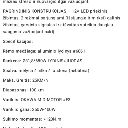
mažiau streso ir nuovargio ilgai važiuojant.
PAGRINDINIS KONSTRUKCIJAS
– 12V LED priekinis
žibintas, 2 režimai perjungiami (išsijungia ir mirksi) galinis
žibintas, garsinis signalas ir atšvaitas suteikia daugiau
saugumo važiuojant naktį.
Specifikacijos:
Rėmo medžiaga:
aliuminio lydinys #6061
Rankena:
Ø31,8*680W LYDINIS/JUODAS
Spalva:
mėlyna / pilka / raudona (nebūtina)
Maks. Greitis:
25KM/h
Diapazonas:
100 km
Variklis:
OKAWA MID-MOTOR #F3
Variklio galia:
250W-400W
Sukimo momentas:
>120N.m