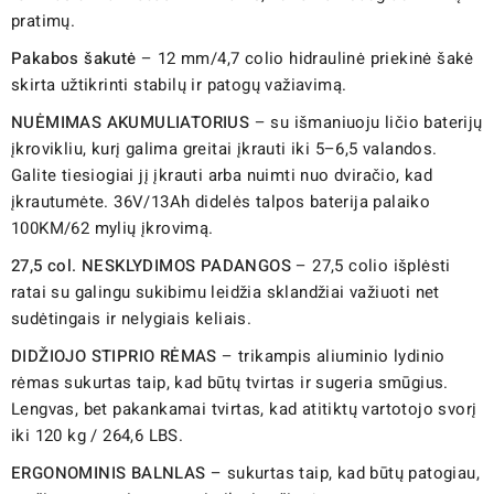
pratimų.
Pakabos šakutė
– 12 mm/4,7 colio hidraulinė priekinė šakė
skirta užtikrinti stabilų ir patogų važiavimą.
NUĖMIMAS AKUMULIATORIUS
– su išmaniuoju ličio baterijų
įkrovikliu, kurį galima greitai įkrauti iki 5–6,5 valandos.
Galite tiesiogiai jį įkrauti arba nuimti nuo dviračio, kad
įkrautumėte. 36V/13Ah didelės talpos baterija palaiko
100KM/62 mylių įkrovimą.
27,5 col. NESKLYDIMOS PADANGOS
– 27,5 colio išplėsti
ratai su galingu sukibimu leidžia sklandžiai važiuoti net
sudėtingais ir nelygiais keliais.
DIDŽIOJO STIPRIO RĖMAS
– trikampis aliuminio lydinio
rėmas sukurtas taip, kad būtų tvirtas ir sugeria smūgius.
Lengvas, bet pakankamai tvirtas, kad atitiktų vartotojo svorį
iki 120 kg / 264,6 LBS.
ERGONOMINIS BALNLAS
– sukurtas taip, kad būtų patogiau,