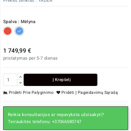
Prekės ženklas :
YADEA
Spalva : Mėlyna
Raudona
Mėlyna
1 749,99 €
pristatymas per 5-7 dienas
Į Krepšelį
Pridėti Prie Palyginimo
Pridėti Į Pageidavimų Sąrašą
Reikia konsultacijos ar nepavyksta užsisakyti?
Teiraukitės telefonu: +37066580747