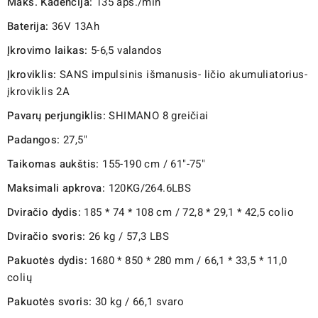
Maks. Kadencija:
135 aps./min
Baterija:
36V 13Ah
Įkrovimo laikas:
5-6,5 valandos
Įkroviklis:
SANS impulsinis išmanusis- ličio akumuliatorius-
įkroviklis 2A
Pavarų perjungiklis:
SHIMANO 8 greičiai
Padangos:
27,5"
Taikomas aukštis:
155-190 cm / 61"-75"
Maksimali apkrova:
120KG/264.6LBS
Dviračio dydis:
185 * 74 * 108 cm / 72,8 * 29,1 * 42,5 colio
Dviračio svoris:
26 kg / 57,3 LBS
Pakuotės dydis:
1680 * 850 * 280 mm / 66,1 * 33,5 * 11,0
colių
Pakuotės svoris:
30 kg / 66,1 svaro