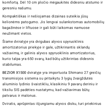
komfortą. Dėl 10 cm pločio mėgaukitės didesniu atstumo ir
geresniu našumu.
Kompaktiškas ir nešiojamas dizainas suteikia jūsų
kelionėms patogumo. Jis lengvai sulankstomas automobilių
bagažinėse ir liftuose ir gali būti laikomas namuose
neužimant vietos.
Šiame dviratyje yra dvigubas alyvos spyruoklinis
amortizatorius priekyje ir gale, užtikrinantis sklandų
važiavimą, ir galinis alyvos spyruoklinis amortizatorius,
kurio talpa yra 650 svarų, kad būtų užtikrintas didesnis
stabilumas.
BEZIOR X1500
dviratyje yra importuota Shimano 27 greičių
transmisijos sistema su pritaikytu 3 lygių žvaigždutės
aliuminio lydinio švaistikliu, klasikiniu 9 pavarų deriniu ir
tiksliu SIS padėties nustatymu, kad važiavimas būtų
patvarus ir malonus.
Dviratis, aprūpintas išjungiamu alyvos disku, turi priekinius