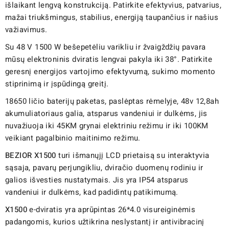
išlaikant lengvą konstrukciją. Patirkite efektyvius, patvarius,
mažai triukšmingus, stabilius, energiją taupančius ir našius
važiavimus.
Su 48 V 1500 W bešepetėliu varikliu ir žvaigždžių pavara
mūsų elektroninis dviratis lengvai pakyla iki 38°. Patirkite
geresnį energijos vartojimo efektyvumą, sukimo momento
stiprinimą ir įspūdingą greitį.
18650 ličio baterijų paketas, paslėptas rėmelyje, 48v 12,8ah
akumuliatoriaus galia, atsparus vandeniui ir dulkėms, jis
nuvažiuoja iki 45KM grynai elektriniu režimu ir iki 100KM
veikiant pagalbinio maitinimo režimu.
BEZIOR X1500
turi išmanųjį LCD prietaisą su interaktyvia
sąsaja, pavarų perjungikliu, dviračio duomenų rodiniu ir
galios išvesties nustatymais. Jis yra IP54 atsparus
vandeniui ir dulkėms, kad padidintų patikimumą.
X1500
e-dviratis yra aprūpintas 26*4.0 visureiginėmis
padangomis, kurios užtikrina neslystantį ir antivibracinį