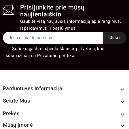
Prisijunkite prie mūsų
naujienlaiškio
Gaukite visą naujausią informaciją apie renginius,
išpardavimus ir pasiūlymus
Sutinku gauti naujienlaiškius ir patvirtinu, kad
susipažinau su Privatumo politika.
Parduotuvės Informacija

Sekite Mus

Prekės

Mūsų Įmonė
