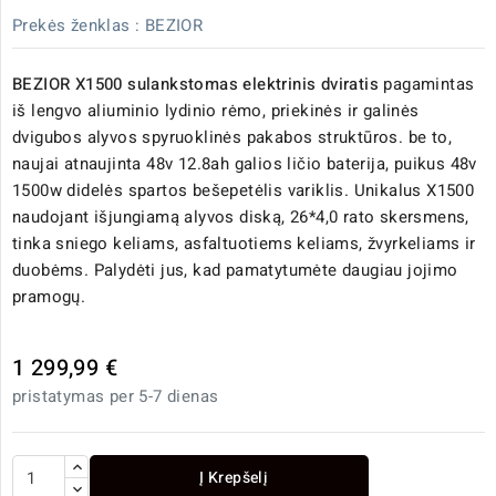
Prekės ženklas :
BEZIOR
BEZIOR X1500 sulankstomas elektrinis dviratis
pagamintas
iš lengvo aliuminio lydinio rėmo, priekinės ir galinės
dvigubos alyvos spyruoklinės pakabos struktūros. be to,
naujai atnaujinta 48v 12.8ah galios ličio baterija, puikus 48v
1500w didelės spartos bešepetėlis variklis. Unikalus X1500
naudojant išjungiamą alyvos diską, 26*4,0 rato skersmens,
tinka sniego keliams, asfaltuotiems keliams, žvyrkeliams ir
duobėms. Palydėti jus, kad pamatytumėte daugiau jojimo
pramogų.
1 299,99 €
pristatymas per 5-7 dienas
Į Krepšelį