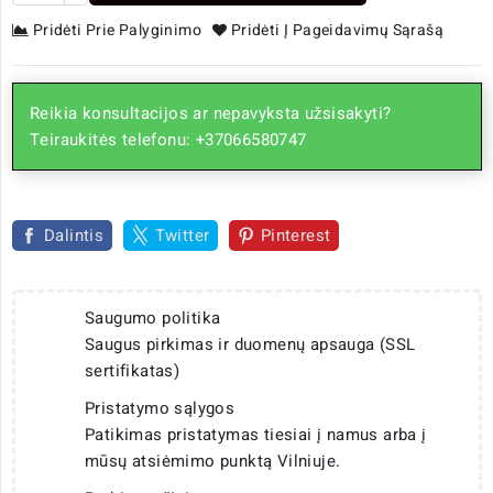
Pridėti Prie Palyginimo
Pridėti Į Pageidavimų Sąrašą
Reikia konsultacijos ar nepavyksta užsisakyti?
Teiraukitės telefonu: +37066580747
Dalintis
Twitter
Pinterest
Saugumo politika
Saugus pirkimas ir duomenų apsauga (SSL
sertifikatas)
Pristatymo sąlygos
Patikimas pristatymas tiesiai į namus arba į
mūsų atsiėmimo punktą Vilniuje.