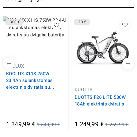
-300 €
-20 €
KOOLUX
KOOLUX X11S 750W
23.4Ah sulankstomas
elektrinis dviratis su...
DUOTTS
DUOTTS F26 LITE 500W
18Ah elektrinis dviratis
Įprasta
Įprasta
1 349,99 €
1 249,99 €
1 649,99 €
1 269,99 €
kaina
kaina