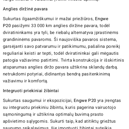
Anglies diržinė pavara
Sukurtas ilgaamžiškumui ir mažai priežiūros,
Engwe
P20
pasižymi 33 000 km anglies diržine pavara, todėl
dviratininkams yra tyli, be riebalų alternatyva įprastinėms
grandininėms pavaroms. Ši naujoviška pavaros sistema,
garsėjanti savo patvarumu ir patikimumu, pašalina poreikį
reguliariai keisti ar tepti, todėl dviratininkai gali mėgautis
patogia važiavimo patirtimi. Tvirta konstrukcija ir išskirtinis
atsparumas anglies diržo pavara užtikrina sklandų darbą.
netrukdomi potyriai, didinantys bendrą pasitenkinimą
važiavimu ir komfortą.
Integruoti priekiniai žibintai
Sukurtas saugumui ir ekspozicijai,
Engwe P20
yra įrengtas
su integruotu priekiniu žibintu, kuris pagerina vairuotojo
sąmoningumą ir užtikrina optimalų buvimą prasto
apšvietimo sąlygomis. Sukurti taip, kad atitiktų griežtus
saugumo reikalavimus, šie įmontuoti žibintai suteikia