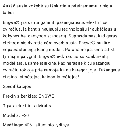
Aukščiausia kokybė su išskirtiniu prieinamumu ir pigia
kaina!
Engwe®
yra skirta gaminti pažangiausius elektrinius
dviračius, laikantis naujausių technologijų ir aukščiausių
kokybės bei gamybos standartų. Suprasdamas, kad geras
elektroninis dviratis nėra svarbiausia, Engwe® sukūrė
nepaprastai pigų kainų modelį. Patariame patiems atlikti
tyrimą ir palyginti Engwe® e-dviračius su konkurentų
modeliais. Esame įsitikinę, kad nerasite kitų pažangių
dviračių tokioje prieinamoje kainų kategorijoje. Pažangaus
dizaino laimėtojas, kainos laimėtojas!
Specifikacijos:
Prekinis ženklas:
ENGWE
Tipas:
elektrinis dviratis
Modelis:
P20
Medžiaga:
6061 aliuminio lydinys