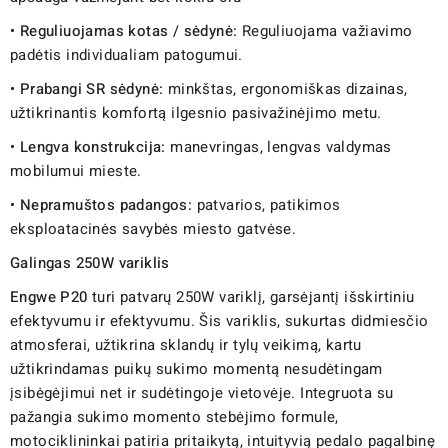
•
Reguliuojamas kotas / sėdynė:
Reguliuojama važiavimo
padėtis individualiam patogumui.
•
Prabangi SR sėdynė:
minkštas, ergonomiškas dizainas,
užtikrinantis komfortą ilgesnio pasivažinėjimo metu.
•
Lengva konstrukcija:
manevringas, lengvas valdymas
mobilumui mieste.
•
Nepramuštos padangos:
patvarios, patikimos
eksploatacinės savybės miesto gatvėse.
Galingas 250W variklis
Engwe P20
turi patvarų 250W variklį, garsėjantį išskirtiniu
efektyvumu ir efektyvumu. Šis variklis, sukurtas didmiesčio
atmosferai, užtikrina sklandų ir tylų veikimą, kartu
užtikrindamas puikų sukimo momentą nesudėtingam
įsibėgėjimui net ir sudėtingoje vietovėje. Integruota su
pažangia sukimo momento stebėjimo formule,
motociklininkai patiria pritaikytą, intuityvią pedalo pagalbinę