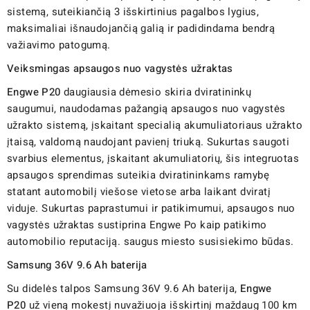
sistemą, suteikiančią 3 išskirtinius pagalbos lygius,
maksimaliai išnaudojančią galią ir padidindama bendrą
važiavimo patogumą.
Veiksmingas apsaugos nuo vagystės užraktas
Engwe P20
daugiausia dėmesio skiria dviratininkų
saugumui, naudodamas pažangią apsaugos nuo vagystės
užrakto sistemą, įskaitant specialią akumuliatoriaus užrakto
įtaisą, valdomą naudojant pavienį triuką. Sukurtas saugoti
svarbius elementus, įskaitant akumuliatorių, šis integruotas
apsaugos sprendimas suteikia dviratininkams ramybę
statant automobilį viešose vietose arba laikant dviratį
viduje. Sukurtas paprastumui ir patikimumui, apsaugos nuo
vagystės užraktas sustiprina Engwe Po kaip patikimo
automobilio reputaciją. saugus miesto susisiekimo būdas.
Samsung 36V 9.6 Ah baterija
Su didelės talpos Samsung 36V 9.6 Ah baterija,
Engwe
P20
už vieną mokestį nuvažiuoja išskirtinį maždaug 100 km