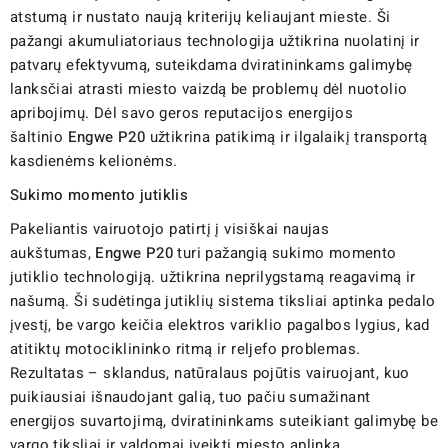
atstumą ir nustato naują kriterijų keliaujant mieste. Ši
pažangi akumuliatoriaus technologija užtikrina nuolatinį ir
patvarų efektyvumą, suteikdama dviratininkams galimybę
lanksčiai atrasti miesto vaizdą be problemų dėl nuotolio
apribojimų. Dėl savo geros reputacijos energijos
šaltinio
Engwe P20
užtikrina patikimą ir ilgalaikį transportą
kasdienėms kelionėms.
Sukimo momento jutiklis
Pakeliantis vairuotojo patirtį į visiškai naujas
aukštumas,
Engwe P20
turi pažangią sukimo momento
jutiklio technologiją. užtikrina neprilygstamą reagavimą ir
našumą. Ši sudėtinga jutiklių sistema tiksliai aptinka pedalo
įvestį, be vargo keičia elektros variklio pagalbos lygius, kad
atitiktų motociklininko ritmą ir reljefo problemas.
Rezultatas – sklandus, natūralaus pojūtis vairuojant, kuo
puikiausiai išnaudojant galią, tuo pačiu sumažinant
energijos suvartojimą, dviratininkams suteikiant galimybę be
vargo tiksliai ir valdomai įveikti miesto aplinką.