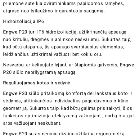
priemonė suteikia dviratininkams papildomos ramybės,
atgraso nuo įsilaužimo ir garantuoja saugumą.
Hidroizoliacija IP6
Engwe P20
turi IP6 hidroizoliaciją, užtikrinančią apsaugą
nuo kritulių, drėgmės ir aplinkos nešvarumų. Sukurtas taip,
kad būtų atsparus, jis apsaugo svarbiausius elementus,
leidžiančius užtikrintai važiuoti bet kokiu oru.
Nesvarbu, ar keliaujate lyjant, ar šlapiomis gatvėmis,
Engwe
P20
siūlo neprilygstamą apsaugą.
Reguliuojamas kotas ir sėdynė
Engwe P20
siūlo pritaikomą komfortą dėl lankstaus koto ir
sėdynės, atitinkančios individualius pageidavimus ir kūno
geometriją. Sukurtos taip, kad būtų galima prisitaikyti, šios
funkcijos optimizuoja efektyvumą važiuojant į darbą ir atgal
arba važiuojant neskubant.
Engwe P20
su asmeniniu dizainu užtikrina ergonomišką