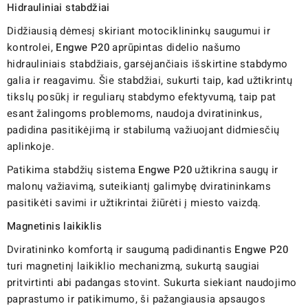
Hidrauliniai stabdžiai
Didžiausią dėmesį skiriant motociklininkų saugumui ir
kontrolei,
Engwe P20
aprūpintas didelio našumo
hidrauliniais stabdžiais, garsėjančiais išskirtine stabdymo
galia ir reagavimu. Šie stabdžiai, sukurti taip, kad užtikrintų
tikslų posūkį ir reguliarų stabdymo efektyvumą, taip pat
esant žalingoms problemoms, naudoja dviratininkus,
padidina pasitikėjimą ir stabilumą važiuojant didmiesčių
aplinkoje.
Patikima stabdžių sistema
Engwe P20
užtikrina saugų ir
malonų važiavimą, suteikiantį galimybę dviratininkams
pasitikėti savimi ir užtikrintai žiūrėti į miesto vaizdą.
Magnetinis laikiklis
Dviratininko komfortą ir saugumą padidinantis
Engwe P20
turi magnetinį laikiklio mechanizmą, sukurtą saugiai
pritvirtinti abi padangas stovint. Sukurta siekiant naudojimo
paprastumo ir patikimumo, ši pažangiausia apsaugos