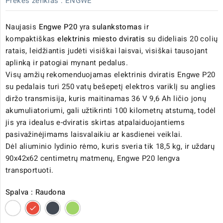
Prekės ženklas :
ENGWE
Naujasis
Engwe P20
yra
sulankstomas
ir
kompaktiškas
elektrinis miesto dviratis
su dideliais 20 colių
ratais, leidžiantis judėti visiškai laisvai, visiškai tausojant
aplinką ir patogiai mynant pedalus.
Visų amžių rekomenduojamas elektrinis dviratis Engwe P20
su pedalais turi 250 vatų bešepetį elektros variklį su anglies
diržo transmisija, kuris maitinamas 36 V 9,6 Ah ličio jonų
akumuliatoriumi, gali užtikrinti 100 kilometrų atstumą, todėl
jis yra idealus e-dviratis skirtas atpalaiduojantiems
pasivažinėjimams laisvalaikiu ar kasdienei veiklai.
Dėl aliuminio lydinio rėmo, kuris sveria tik 18,5 kg, ir uždarų
90x42x62 centimetrų matmenų, Engwe P20 lengva
transportuoti.
Spalva : Raudona
Balta
Raudona
Juoda
Žalia