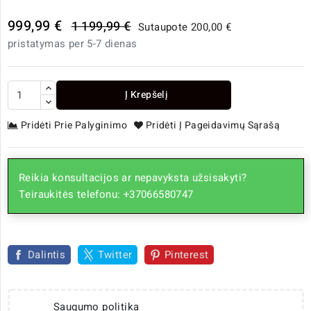
999,99 €
1 199,99 €
Sutaupote 200,00 €
pristatymas per 5-7 dienas
Į Krepšelį
Pridėti Prie Palyginimo
Pridėti Į Pageidavimų Sąrašą
Reikia konsultacijos ar nepavyksta užsisakyti?
Teiraukitės telefonu: +37066580747
Dalintis
Twitter
Pinterest
Saugumo politika