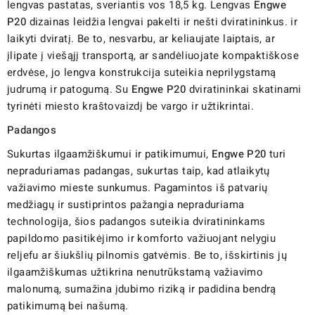
lengvas pastatas, sveriantis vos 18,5 kg. Lengvas
Engwe
P20
dizainas leidžia lengvai pakelti ir nešti dviratininkus. ir
laikyti dviratį. Be to, nesvarbu, ar keliaujate laiptais, ar
įlipate į viešąjį transportą, ar sandėliuojate kompaktiškose
erdvėse, jo lengva konstrukcija suteikia neprilygstamą
judrumą ir patogumą. Su
Engwe P20
dviratininkai skatinami
tyrinėti miesto kraštovaizdį be vargo ir užtikrintai.
Padangos
Sukurtas ilgaamžiškumui ir patikimumui,
Engwe P20
turi
nepraduriamas padangas, sukurtas taip, kad atlaikytų
važiavimo mieste sunkumus. Pagamintos iš patvarių
medžiagų ir sustiprintos pažangia nepraduriama
technologija, šios padangos suteikia dviratininkams
papildomo pasitikėjimo ir komforto važiuojant nelygiu
reljefu ar šiukšlių pilnomis gatvėmis. Be to, išskirtinis jų
ilgaamžiškumas užtikrina nenutrūkstamą važiavimo
malonumą, sumažina įdubimo riziką ir padidina bendrą
patikimumą bei našumą.