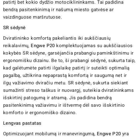
patirtį bet kokio dydžio motociklininkams. Tai padidina
bendrą pasitenkinimą ir našumą miesto gatvėse ar
vaizdinguose maršrutuose.
SR sėdynė
Dviratininko komfortą pakeliantis iki aukščiausių
reikalavimų,
Engwe P20
komplektuojamas su aukščiausios
kokybės SR sėdyne, garsėjančia prabangiu paminkštinimu ir
ergonomišku dizainu. Be to, ši prabangi sėdynė, sukurta taip,
kad galėtumėte patirti ilgalaikę patirtį ir suteikti optimalią
pagalbą, užtikrina nepaprastą komfortą ir saugumą net ir
ilgų važiavimo dviračiu metu. SR sėdynė, sukurta siekiant
sumažinti streso taškus ir nuovargį, suteikia dviratininkams
išskirtinį patogumą ir atramą. Jis padidina bendrą
pasitenkinimą važiavimu ir ištvermę dėl savo išskirtinio
komforto ir ergonomiško dizaino.
Lengvas pastatas
Optimizuojant mobilumą ir manevringumą,
Engwe P20
yra