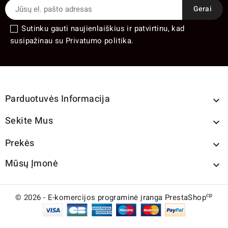
Sutinku gauti naujienlaiškius ir patvirtinu, kad
susipažinau su Privatumo politika.
Parduotuvės Informacija

Sekite Mus

Prekės

Mūsų Įmonė

cp
© 2026 - E-komercijos programinė įranga PrestaShop