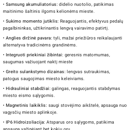
•
Samsung akumuliatorius:
didelio nuotolio, patikimas
maitinimo šaltinis ilgoms kelionėms mieste.
•
Sukimo momento jutiklis:
Reaguojantis, efektyvus pedalų
pagalbininkas, užtikrinantis lengvą vairavimo patirtį.
•
Anglies diržinė pavara:
tyli, mažai priežiūros reikalaujanti
alternatyva tradicinėms grandinėms.
•
Integruoti priekiniai žibintai:
geresnis matomumas,
saugumas važiuojant naktį mieste
•
Greito sulankstymo dizainas:
lengvas sutraukimas,
patogus saugojimas miesto keleiviams.
•
Hidrauliniai stabdžiai:
galingas, reaguojantis stabdymas
miesto eismo sąlygomis.
•
Magnetinis laikiklis:
saugi stovėjimo aikštelė, apsauga nuo
vagysčių miesto aplinkoje.
•
IP6 Hidroizoliacija:
Atsparus oro sąlygoms, patikima
apsauga važinėjant bet kokiu oru