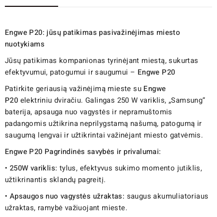
Engwe P20: jūsų patikimas pasivažinėjimas miesto
nuotykiams
Jūsų patikimas kompanionas tyrinėjant miestą, sukurtas
efektyvumui, patogumui ir saugumui –
Engwe P20
Patirkite geriausią važinėjimą mieste su
Engwe
P20
elektriniu dviračiu. Galingas 250 W variklis, „Samsung“
baterija, apsauga nuo vagystės ir nepramuštomis
padangomis užtikrina neprilygstamą našumą, patogumą ir
saugumą lengvai ir užtikrintai važinėjant miesto gatvėmis.
Engwe P20 Pagrindinės savybės ir privalumai:
•
250W variklis:
tylus, efektyvus sukimo momento jutiklis,
užtikrinantis sklandų pagreitį.
•
Apsaugos nuo vagystės užraktas:
saugus akumuliatoriaus
užraktas, ramybė važiuojant mieste.