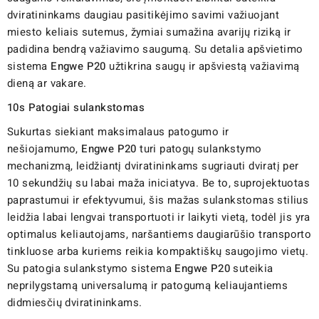
dviratininkams daugiau pasitikėjimo savimi važiuojant
miesto keliais sutemus, žymiai sumažina avarijų riziką ir
padidina bendrą važiavimo saugumą. Su detalia apšvietimo
sistema
Engwe P20
užtikrina saugų ir apšviestą važiavimą
dieną ar vakare.
10s Patogiai sulankstomas
Sukurtas siekiant maksimalaus patogumo ir
nešiojamumo,
Engwe P20
turi patogų sulankstymo
mechanizmą, leidžiantį dviratininkams sugriauti dviratį per
10 sekundžių su labai maža iniciatyva. Be to, suprojektuotas
paprastumui ir efektyvumui, šis mažas sulankstomas stilius
leidžia labai lengvai transportuoti ir laikyti vietą, todėl jis yra
optimalus keliautojams, naršantiems daugiarūšio transporto
tinkluose arba kuriems reikia kompaktiškų saugojimo vietų.
Su patogia sulankstymo sistema
Engwe P20
suteikia
neprilygstamą universalumą ir patogumą keliaujantiems
didmiesčių dviratininkams.