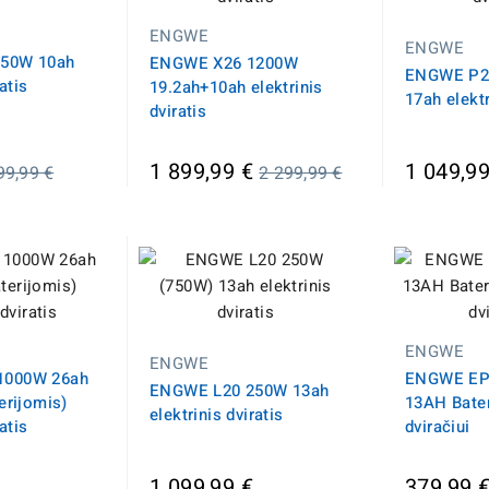
ENGWE
ENGWE
50W 10ah
ENGWE X26 1200W
ENGWE P2
atis
19.2ah+10ah elektrinis
17ah elektr
dviratis
prasta
Įprasta
1 899,99 €
1 049,99
99,99 €
2 299,99 €
aina
kaina
ENGWE
ENGWE
1000W 26ah
ENGWE EP
ENGWE L20 250W 13ah
erijomis)
13AH Bater
elektrinis dviratis
atis
dviračiui
1 099,99 €
379,99 