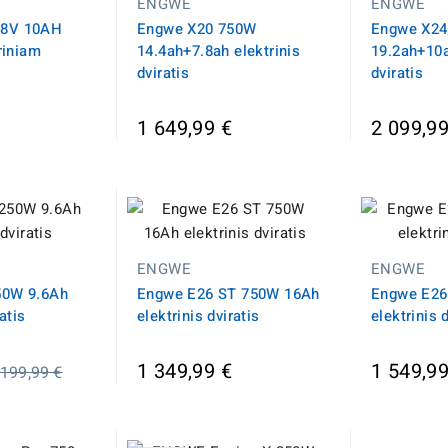
ENGWE
ENGWE
48V 10AH
Engwe X20 750W
Engwe X24
riniam
14.4ah+7.8ah elektrinis
19.2ah+10a
dviratis
dviratis
1 649,99 €
2 099,99
ENGWE
ENGWE
50W 9.6Ah
Engwe E26 ST 750W 16Ah
Engwe E26
atis
elektrinis dviratis
elektrinis 
prasta
1 349,99 €
1 549,99
 199,99 €
aina