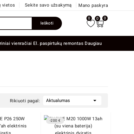
 vietos
Sekite savo užsakymą
Mano paskyra
0
0
0
Ieškoti
riniai vienračiai
El. paspirtukų remontas
Daugiau

Aktualumas
Rikiuoti pagal:
-200 €