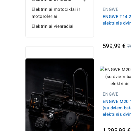

Elektriniai motociklai ir
ENGWE
motoroleriai
ENGWE T14 2
elektrinis dvir
Elektriniai vienračiai
Į
599,99 €
7
k
ENGWE
ENGWE M20 
(su dviem bat
elektrinis dvir
1 299,99 €