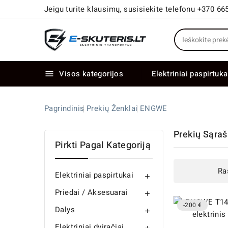
Jeigu turite klausimų, susisiekite telefonu +370 66
Visos kategorijos
Elektriniai paspirtuka

Elektriniai paspirtukai dideliais ratais
Elektriniai dviračiai su dviem varikliais
Pagrindinis
Prekių Ženklai
ENGWE
Prekių Sąra
Pirkti Pagal Kategoriją
Ra
Elektriniai paspirtukai

Priedai / Aksesuarai

-200 €
Dalys

Elektriniai dviračiai