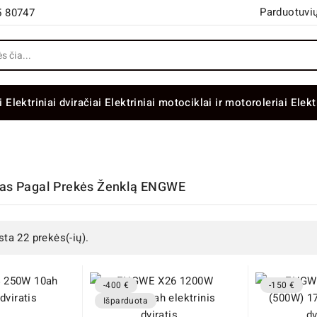
Parduotuvių
5 80747
i
Elektriniai dviračiai
Elektriniai motociklai ir motoroleriai
Elekt
šas Pagal Prekės Ženklą ENGWE
sta 22 prekės(-ių).
-400 €
-150 €
Išparduota