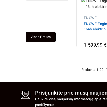
(1200W
48V /
24AH)
ENGWE
899,99 €
ENGWE Engin
Įprasta
1 059,99 €
16ah elektrini
kaina
Visos Prekės
1 599,99 €
Rodoma 1-22 iš
Prisijunkite prie mūsų naujien
Gaukite visą naujausią informaciją apie re
pasiūlymus