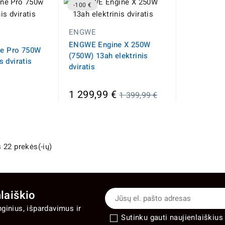
-100 €
ENGWE
ENGWE Engine X 250W
e Pro 750W
(750W) 13ah elektrinis
s dviratis
dviratis
Įprasta
1 299,99 €
1 399,99 €
kaina
 22 prekės(-ių)
laiškio
nginius, išpardavimus ir
Sutinku gauti naujienlaiškius 