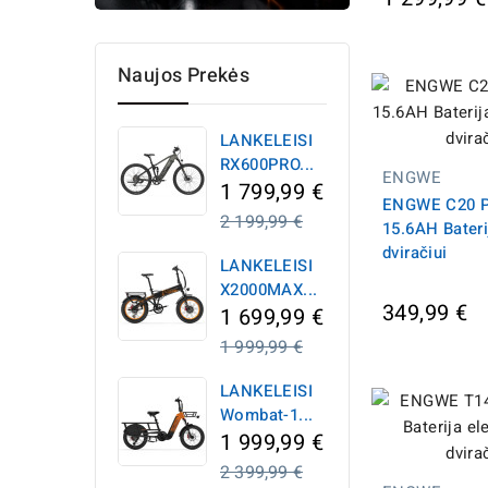
Naujos Prekės
LANKELEISI
RX600PRO...
ENGWE
1 799,99 €
ENGWE C20 
Įprasta
2 199,99 €
15.6AH Bateri
kaina
dviračiui
LANKELEISI
X2000MAX...
349,99 €
1 699,99 €
Įprasta
1 999,99 €
kaina
LANKELEISI
Wombat-1...
1 999,99 €
Įprasta
2 399,99 €