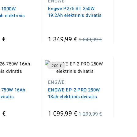
ENGWE
Engwe P275 ST 250W
 1000W
19.2Ah elektrinis dviratis
h elektrinis
Įprasta
 €
1 349,99 €
1 849,99 €
kaina
-200 €
ENGWE
 750W 16Ah
ENGWE EP-2 PRO 250W
dviratis
13ah elektrinis dviratis
Įprasta
 €
1 099,99 €
1 299,99 €
kaina