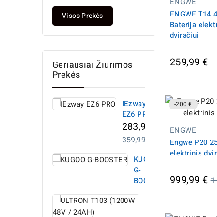
ENGWE
kaina
ENGWE T14 
Visos Prekės
Baterija elekt
dviračiui
259,99 €
Geriausiai Žiūrimos
Prekės
IEzway
-200 €
EZ6 PRO
283,99 €
ENGWE
Įprasta
359,99 €
Engwe P20 2
kaina
elektrinis dvir
KUGOO
G-
Į
999,99 €
1
BOOSTER
k
ULTRON
T103