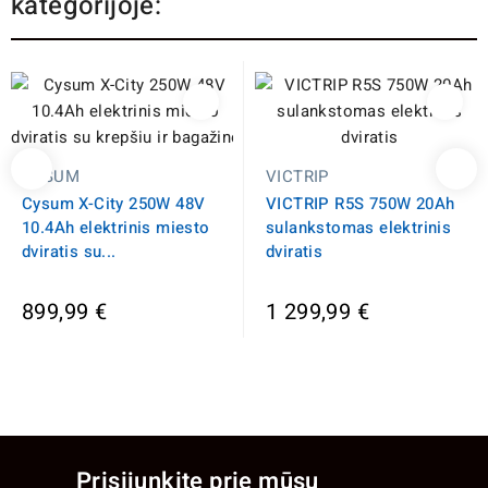
kategorijoje:
CYSUM
VICTRIP
Cysum X-City 250W 48V
VICTRIP R5S 750W 20Ah
10.4Ah elektrinis miesto
sulankstomas elektrinis
dviratis su...
dviratis
899,99 €
1 299,99 €
Prisijunkite prie mūsų