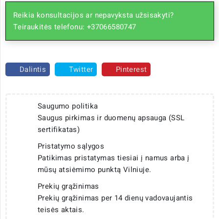
Reikia konsultacijos ar nepavyksta užsisakyti?
Teiraukitės telefonu: +37066580747
Dalintis
Twitter
Pinterest
Saugumo politika
Saugus pirkimas ir duomenų apsauga (SSL
sertifikatas)
Pristatymo sąlygos
Patikimas pristatymas tiesiai į namus arba į
mūsų atsiėmimo punktą Vilniuje.
Prekių grąžinimas
Prekių grąžinimas per 14 dienų vadovaujantis
teisės aktais.