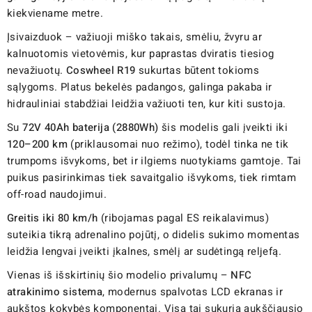
kiekviename metre.
Įsivaizduok – važiuoji miško takais, smėliu, žvyru ar
kalnuotomis vietovėmis, kur paprastas dviratis tiesiog
nevažiuotų.
Coswheel R19
sukurtas būtent tokioms
sąlygoms. Platus bekelės padangos, galinga pakaba ir
hidrauliniai stabdžiai leidžia važiuoti ten, kur kiti sustoja.
Su
72V 40Ah baterija (2880Wh)
šis modelis gali įveikti iki
120–200 km
(priklausomai nuo režimo), todėl tinka ne tik
trumpoms išvykoms, bet ir ilgiems nuotykiams gamtoje. Tai
puikus pasirinkimas tiek savaitgalio išvykoms, tiek rimtam
off-road naudojimui.
Greitis iki 80 km/h
(ribojamas pagal ES reikalavimus)
suteikia tikrą adrenalino pojūtį, o didelis sukimo momentas
leidžia lengvai įveikti įkalnes, smėlį ar sudėtingą reljefą.
Vienas iš išskirtinių šio modelio privalumų –
NFC
atrakinimo sistema
, modernus spalvotas LCD ekranas ir
aukštos kokybės komponentai. Visa tai sukuria aukščiausio