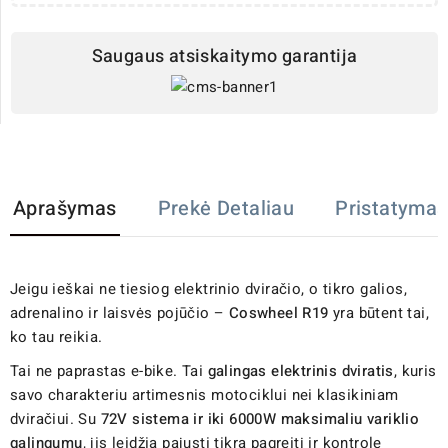
Saugaus atsiskaitymo garantija
Aprašymas
Prekė Detaliau
Pristatymas
Jeigu ieškai ne tiesiog elektrinio dviračio, o tikro galios,
adrenalino ir laisvės pojūčio –
Coswheel R19
yra būtent tai,
ko tau reikia.
Tai ne paprastas e-bike. Tai
galingas elektrinis dviratis
, kuris
savo charakteriu artimesnis motociklui nei klasikiniam
dviračiui. Su
72V sistema ir iki 6000W maksimaliu variklio
galingumu
, jis leidžia pajusti tikrą pagreitį ir kontrolę