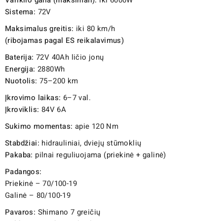
Variklio galia (maksimali):
iki 6000W
Sistema:
72V
Maksimalus greitis:
iki 80 km/h
(ribojamas pagal ES reikalavimus)
Baterija:
72V 40Ah ličio jonų
Energija:
2880Wh
Nuotolis:
75–200 km
Įkrovimo laikas:
6–7 val.
Įkroviklis:
84V 6A
Sukimo momentas:
apie 120 Nm
Stabdžiai:
hidrauliniai, dviejų stūmoklių
Pakaba:
pilnai reguliuojama (priekinė + galinė)
Padangos:
Priekinė – 70/100-19
Galinė – 80/100-19
Pavaros:
Shimano 7 greičių