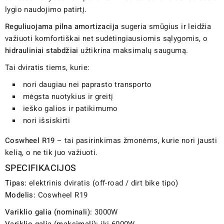
lygio naudojimo patirtį.
Reguliuojama pilna amortizacija
sugeria smūgius ir leidžia
važiuoti komfortiškai net sudėtingiausiomis sąlygomis, o
hidrauliniai stabdžiai
užtikrina maksimalų saugumą.
Tai dviratis tiems, kurie:
nori daugiau nei paprasto transporto
mėgsta nuotykius ir greitį
ieško galios ir patikimumo
nori išsiskirti
Coswheel R19
– tai pasirinkimas žmonėms, kurie nori jausti
kelią, o ne tik juo važiuoti.
SPECIFIKACIJOS
Tipas:
elektrinis dviratis (off-road / dirt bike tipo)
Modelis:
Coswheel R19
Variklio galia (nominali):
3000W