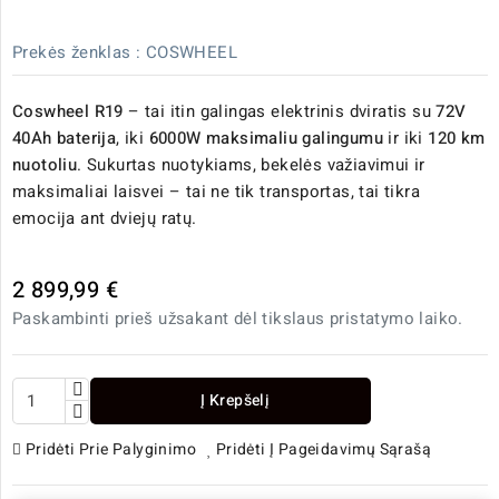
Prekės ženklas :
COSWHEEL
Coswheel R19
– tai itin galingas elektrinis dviratis su
72V
40Ah baterija
, iki
6000W maksimaliu galingumu
ir iki
120 km
nuotoliu
. Sukurtas nuotykiams, bekelės važiavimui ir
maksimaliai laisvei – tai ne tik transportas, tai tikra
emocija ant dviejų ratų.
2 899,99 €
Paskambinti prieš užsakant dėl tikslaus pristatymo laiko.
Į Krepšelį
Pridėti Prie Palyginimo
Pridėti Į Pageidavimų Sąrašą