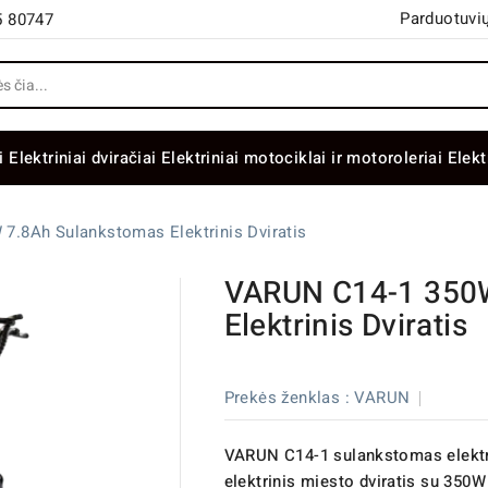
Parduotuvių
5 80747
i
Elektriniai dviračiai
Elektriniai motociklai ir motoroleriai
Elekt
7.8Ah Sulankstomas Elektrinis Dviratis
VARUN C14-1 350
Elektrinis Dviratis
Prekės ženklas :
VARUN
VARUN C14-1 sulankstomas elektri
elektrinis miesto dviratis su 350W 