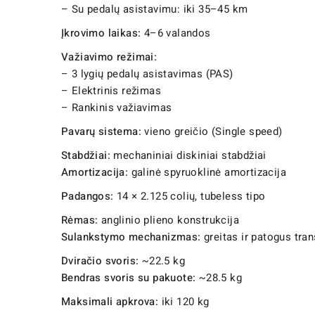
– Su pedalų asistavimu: iki 35–45 km
Įkrovimo laikas:
4–6 valandos
Važiavimo režimai:
– 3 lygių pedalų asistavimas (PAS)
– Elektrinis režimas
– Rankinis važiavimas
Pavarų sistema:
vieno greičio (Single speed)
Stabdžiai:
mechaniniai diskiniai stabdžiai
Amortizacija:
galinė spyruoklinė amortizacija
Padangos:
14 × 2.125 colių, tubeless tipo
Rėmas:
anglinio plieno konstrukcija
Sulankstymo mechanizmas:
greitas ir patogus tra
Dviračio svoris:
~22.5 kg
Bendras svoris su pakuote:
~28.5 kg
Maksimali apkrova:
iki 120 kg