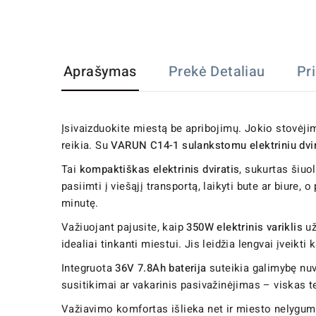
Aprašymas
Prekė Detaliau
Pr
Įsivaizduokite miestą be apribojimų. Jokio stovėjimo
reikia. Su
VARUN C14-1 sulankstomu elektriniu dvi
Tai
kompaktiškas elektrinis dviratis
, sukurtas šiuo
pasiimti į viešąjį transportą, laikyti bute ar biure, 
minutę.
Važiuojant pajusite, kaip
350W elektrinis variklis
už
idealiai tinkanti miestui. Jis leidžia lengvai įveik
Integruota
36V 7.8Ah baterija
suteikia galimybę nuv
susitikimai ar vakarinis pasivažinėjimas – viskas te
Važiavimo komfortas išlieka net ir miesto nelygu