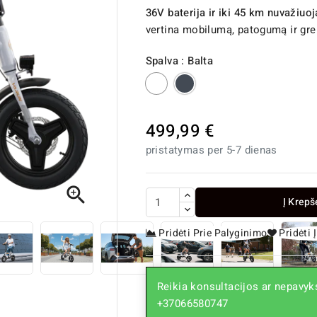
36V baterija ir iki 45 km nuvažiu
vertina mobilumą, patogumą ir gre
Spalva : Balta
Balta
Juoda
499,99 €
pristatymas per 5-7 dienas

Į Krepš
Pridėti Prie Palyginimo
Pridėti
Reikia konsultacijos ar nepavyks
+37066580747