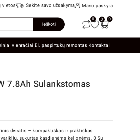
 vietos
Sekite savo užsakymą
Mano paskyra
0
0
0
Ieškoti
riniai vienračiai
El. paspirtukų remontas
Kontaktai
W 7.8Ah Sulankstomas
nis dviratis
– kompaktiškas ir praktiškas
varikliu
, sukurtas kasdienėms kelionėms. 0 Su