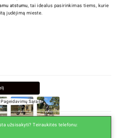
ojamu atstumu
, tai idealus pasirinkimas tiems, kurie
itą judėjimą mieste.
elį
 Į Pageidavimų Sąrašą
ta užsisakyti? Teiraukitės telefonu: