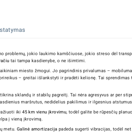
istatymas
 problemų, jokio laukimo kamščiuose, jokio streso dėl transporto
račiu
tai tampa kasdienybe, o ne išimtimi.
laikiniam miesto žmogui. Jo pagrindinis privalumas – mobilumas
o prireikus – greitai išlankstyti ir pradėti kelionę. Tai sprendimas
tikrina sklandų ir stabilų pagreitį. Tai nėra agresyvus ar per stip
ti kasdienius maršrutus, nedidelius pakilimus ir ilgesnius atstumu
ažiuoti iki
45 km vienu įkrovimu
, todėl galite be rūpesčių planu
lpa į vieną įkrovimą.
mų metu.
Galinė amortizacija
padeda sugerti vibracijas, todėl net 