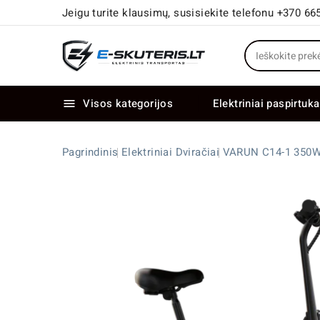
Jeigu turite klausimų, susisiekite telefonu +370 66
Visos kategorijos
Elektriniai paspirtuka

Elektriniai paspirtukai dideliais ratais
Elektriniai dviračiai su dviem varikliais
Pagrindinis
Elektriniai Dviračiai
VARUN C14-1 350W 