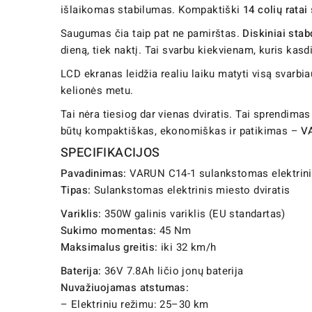
išlaikomas stabilumas. Kompaktiški
14 colių ratai
Saugumas čia taip pat ne pamirštas.
Diskiniai stab
dieną, tiek naktį. Tai svarbu kiekvienam, kuris kasd
LCD ekranas leidžia realiu laiku matyti visą svarbia
kelionės metu.
Tai nėra tiesiog dar vienas dviratis. Tai sprendimas
būtų kompaktiškas, ekonomiškas ir patikimas –
VA
SPECIFIKACIJOS
Pavadinimas:
VARUN C14-1 sulankstomas elektrinis
Tipas:
Sulankstomas elektrinis miesto dviratis
Variklis:
350W galinis variklis (EU standartas)
Sukimo momentas:
45 Nm
Maksimalus greitis:
iki 32 km/h
Baterija:
36V 7.8Ah ličio jonų baterija
Nuvažiuojamas atstumas:
– Elektriniu režimu: 25–30 km