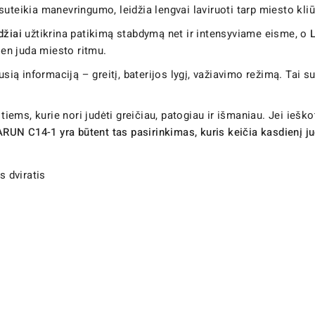
suteikia manevringumo, leidžia lengvai laviruoti tarp miesto kliū
džiai
užtikrina patikimą stabdymą net ir intensyviame eisme, o
ien juda miesto ritmu.
usią informaciją – greitį, baterijos lygį, važiavimo režimą. Tai s
 tiems, kurie nori judėti greičiau, patogiau ir išmaniau. Jei iešk
RUN C14-1 yra būtent tas pasirinkimas, kuris keičia kasdienį j
 dviratis