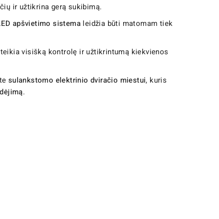
čių ir užtikrina gerą sukibimą.
LED apšvietimo sistema
leidžia būti matomam tiek
uteikia visišką kontrolę ir užtikrintumą kiekvienos
ote
sulankstomo elektrinio dviračio miestui
, kuris
udėjimą
.