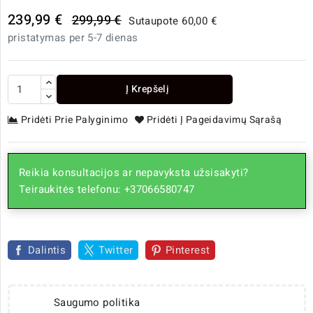
239,99 €
299,99 €
Sutaupote 60,00 €
pristatymas per 5-7 dienas
Į Krepšelį
Pridėti Prie Palyginimo
Pridėti Į Pageidavimų Sąrašą
Reikia konsultacijos ar nepavyksta užsisakyti?
Teiraukitės telefonu: +37066580747
Dalintis
Twitter
Pinterest
Saugumo politika