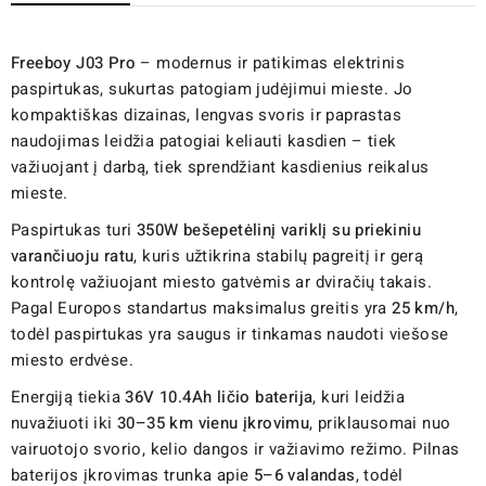
Freeboy J03 Pro
– modernus ir patikimas elektrinis
paspirtukas, sukurtas patogiam judėjimui mieste. Jo
kompaktiškas dizainas, lengvas svoris ir paprastas
naudojimas leidžia patogiai keliauti kasdien – tiek
važiuojant į darbą, tiek sprendžiant kasdienius reikalus
mieste.
Paspirtukas turi
350W bešepetėlinį variklį su priekiniu
varančiuoju ratu
, kuris užtikrina stabilų pagreitį ir gerą
kontrolę važiuojant miesto gatvėmis ar dviračių takais.
Pagal Europos standartus maksimalus greitis yra
25 km/h
,
todėl paspirtukas yra saugus ir tinkamas naudoti viešose
miesto erdvėse.
Energiją tiekia
36V 10.4Ah ličio baterija
, kuri leidžia
nuvažiuoti iki
30–35 km vienu įkrovimu
, priklausomai nuo
vairuotojo svorio, kelio dangos ir važiavimo režimo. Pilnas
baterijos įkrovimas trunka apie
5–6 valandas
, todėl