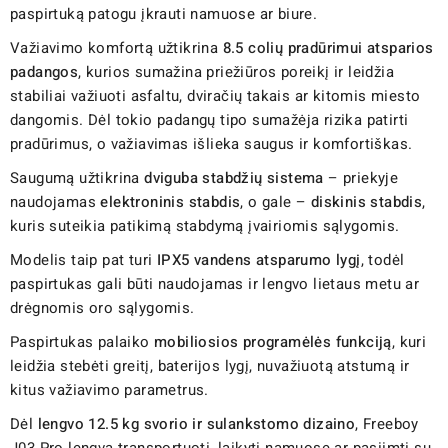
paspirtuką patogu įkrauti namuose ar biure.
Važiavimo komfortą užtikrina
8.5 colių pradūrimui atsparios
padangos
, kurios sumažina priežiūros poreikį ir leidžia
stabiliai važiuoti asfaltu, dviračių takais ar kitomis miesto
dangomis. Dėl tokio padangų tipo sumažėja rizika patirti
pradūrimus, o važiavimas išlieka saugus ir komfortiškas.
Saugumą užtikrina
dviguba stabdžių sistema
– priekyje
naudojamas
elektroninis stabdis
, o gale –
diskinis stabdis
,
kuris suteikia patikimą stabdymą įvairiomis sąlygomis.
Modelis taip pat turi
IPX5 vandens atsparumo lygį
, todėl
paspirtukas gali būti naudojamas ir lengvo lietaus metu ar
drėgnomis oro sąlygomis.
Paspirtukas palaiko
mobiliosios programėlės funkciją
, kuri
leidžia stebėti greitį, baterijos lygį, nuvažiuotą atstumą ir
kitus važiavimo parametrus.
Dėl
lengvo 12.5 kg svorio ir sulankstomo dizaino
, Freeboy
J03 Pro lengva transportuoti, laikyti namuose ar pasiimti su