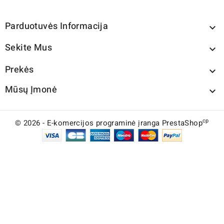
Parduotuvės Informacija

Sekite Mus

Prekės

Mūsų Įmonė

cp
© 2026 - E-komercijos programinė įranga PrestaShop