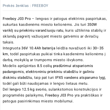
Prekės ženklas :
FREEBOY
Freeboy J03 Pro
– lengvas ir patogus elektrinis paspirtukas,
sukurtas kasdienėms miesto kelionėms. Jis turi
350W
variklį su priekiniu varančiuoju ratu
, kuris užtikrina stabilų ir
sklandų pagreitį važiuojant miesto gatvėmis ar dviračių
takais.
Integruota
36V 10.4Ah baterija
leidžia nuvažiuoti iki
30–35
km
, todėl paspirtukas puikiai tinka kasdienėms kelionėms į
darbą, mokyklą ar trumpoms miesto išvykoms.
Modelis aprūpintas
8.5 colių pradūrimui atspariomis
padangomis
,
elektroniniu priekiniu stabdžiu ir galiniu
diskiniu stabdžiu
, taip pat turi
IPX5 vandens atsparumo lygį
,
todėl gali būti naudojamas ir lengvo lietaus metu.
Dėl
lengvo 12.5 kg svorio
, sulankstomos konstrukcijos ir
programėlės palaikymo,
Freeboy J03 Pro
yra praktiškas ir
patogus pasirinkimas miesto mobilumui.