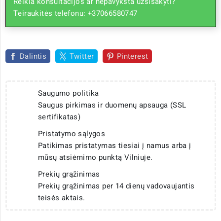
Reikia konsultacijos ar nepavyksta užsisakyti?
Teiraukitės telefonu: +37066580747
Dalintis
Twitter
Pinterest
Saugumo politika
Saugus pirkimas ir duomenų apsauga (SSL
sertifikatas)
Pristatymo sąlygos
Patikimas pristatymas tiesiai į namus arba į
mūsų atsiėmimo punktą Vilniuje.
Prekių grąžinimas
Prekių grąžinimas per 14 dienų vadovaujantis
teisės aktais.