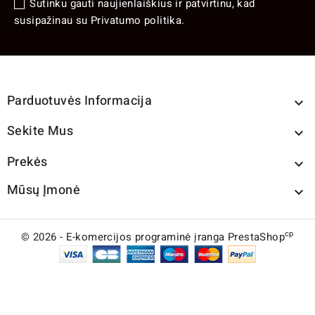
Sutinku gauti naujienlaiškius ir patvirtinu, kad
susipažinau su Privatumo politika.
Parduotuvės Informacija

Sekite Mus

Prekės

Mūsų Įmonė

cp
© 2026 - E-komercijos programinė įranga PrestaShop