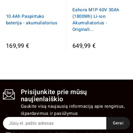
Eahora M1P 60V 30Ah
10.4Ah Paspirtuko
(1800Wh) Li-ion
baterija - akumuliatorius
Akumuliatorius -
Originali...
169,99 €
649,99 €
Prisijunkite prie mūsų
naujienlaiškio
Gaukite visą naujausią informaciją apie renginius,
išpardavimus ir pasiūlymus