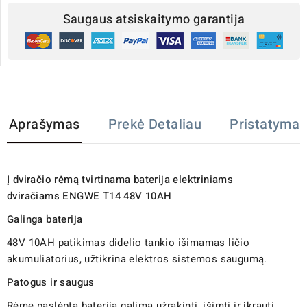
Saugaus atsiskaitymo garantija
Aprašymas
Prekė Detaliau
Pristatymas
Į dviračio rėmą tvirtinama baterija elektriniams
dviračiams ENGWE T14 48V 10AH
Galinga baterija
48V 10AH patikimas didelio tankio išimamas ličio
akumuliatorius, užtikrina elektros sistemos saugumą.
Patogus ir saugus
Rėme paslėptą bateriją galima užrakinti, išimti ir įkrauti