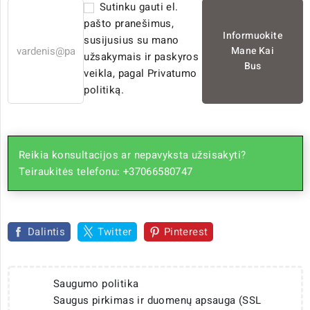
Sutinku gauti el.
pašto pranešimus,
Informuokite
susijusius su mano
Mane Kai
užsakymais ir paskyros
Bus
veikla, pagal Privatumo
politiką.
Reikia konsultacijos ar nepavyksta užsisakyti?
Teiraukitės telefonu: +37066580747
Dalintis
Twitter
Pinterest
Saugumo politika
Saugus pirkimas ir duomenų apsauga (SSL