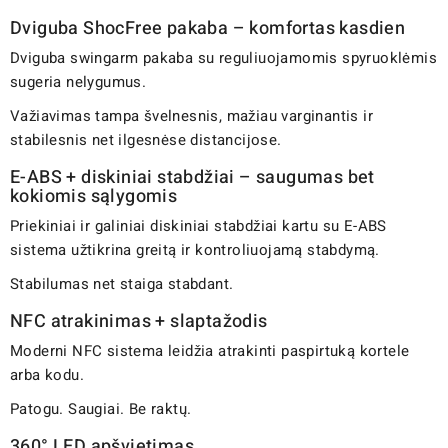
Dviguba ShocFree pakaba – komfortas kasdien
Dviguba swingarm pakaba su reguliuojamomis spyruoklėmis
sugeria nelygumus.
Važiavimas tampa švelnesnis, mažiau varginantis ir
stabilesnis net ilgesnėse distancijose.
E-ABS + diskiniai stabdžiai – saugumas bet
kokiomis sąlygomis
Priekiniai ir galiniai diskiniai stabdžiai kartu su E-ABS
sistema užtikrina greitą ir kontroliuojamą stabdymą.
Stabilumas net staiga stabdant.
NFC atrakinimas + slaptažodis
Moderni NFC sistema leidžia atrakinti paspirtuką kortele
arba kodu.
Patogu. Saugiai. Be raktų.
360° LED apšvietimas