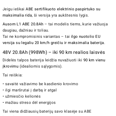
Jeigu ieškai
ABE sertifikuoto elektrinio paspirtuko su
maksimalia rida
, ši versija yra aukštesnis lygis.
Ausom L1 ABE 20.8Ah
– tai modelis tiems, kurie važiuoja
daugiau, dažniau ir toliau.
Tai ne kompromisinis variantas – tai
ilgo nuotolio EU
versija su legaliu 20 km/h greičiu ir maksimalia baterija
.
48V 20.8Ah (998Wh) – iki 90 km realios laisvės
Didelės talpos baterija leidžia nuvažiuoti iki
90 km vienu
įkrovimu
(idealiomis sąlygomis).
Tai reiškia:
• savaitė važiavimo be kasdienio krovimo
• ilgi maršrutai į darbą ir atgal
• užmiesčio kelionės
• mažiau streso dėl energijos
Tai viena didžiausių baterijų savo klasėje su ABE