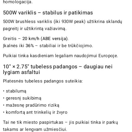
homologacija.
500W variklis – stabilus ir patikimas
500W brushless variklis (iki 930W peak) užtikrina sklandų
pagreitį ir užtikrintą važiavimą.
Greitis –
20 km/h (ABE versija)
.
Įkalnės iki
36%
– stabiliai ir be trūkčiojimo.
Puikiai tinka kasdieniam legaliam naudojimui Europoje.
10" × 2.75" tubeless padangos – daugiau nei
lygiam asfaltui
Platesnės tubeless padangos suteikia:
• stabilumą
• geresnį sukibimą
• mažesnę pradūrimo riziką
• komfortą ant trinkelių ir žvyro
Tai ne tik miesto paspirtukas – jis puikiai tinka ir parkų
takams ar lengvam užmiesčiui.