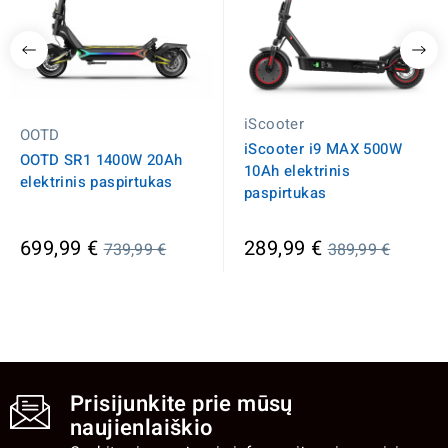
iScooter
OOTD
iScooter i9 MAX 500W
OOTD SR1 1400W 20Ah
10Ah elektrinis
elektrinis paspirtukas
paspirtukas
Įprasta
Įprasta
699,99 €
289,99 €
739,99 €
389,99 €
kaina
kaina
Prisijunkite prie mūsų
naujienlaiškio