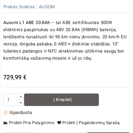
Prekės ženklas :
AUSOM
Ausom L1 ABE 20.8Ah
– tai ABE sertifikuotas 500W
elektrinis paspirtukas su 48V 20.8Ah (998Wh) baterija,
leidžiantis nuvažiuoti iki 90 km vienu įkrovimu. 20 km/h EU
versija, dviguba pakaba, E-ABS + diskiniai stabdžiai, 10"
tubeless padangos ir NFC atrakinimas užtikrina saugų bei
komfortišką važiavimą mieste ir už jo ribų.
729,99 €
Į Krepšelį
Išparduota

Pridėti Prie Palyginimo
Pridėti Į Pageidavimų Sąrašą