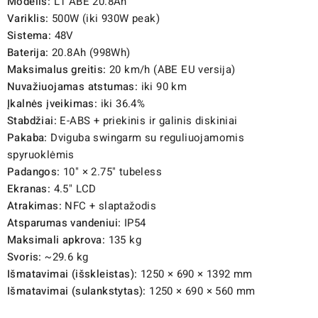
Modelis:
L1 ABE 20.8Ah
Variklis:
500W (iki 930W peak)
Sistema:
48V
Baterija:
20.8Ah (998Wh)
Maksimalus greitis:
20 km/h (ABE EU versija)
Nuvažiuojamas atstumas:
iki 90 km
Įkalnės įveikimas:
iki 36.4%
Stabdžiai:
E-ABS + priekinis ir galinis diskiniai
Pakaba:
Dviguba swingarm su reguliuojamomis
spyruoklėmis
Padangos:
10" × 2.75" tubeless
Ekranas:
4.5" LCD
Atrakimas:
NFC + slaptažodis
Atsparumas vandeniui:
IP54
Maksimali apkrova:
135 kg
Svoris:
~29.6 kg
Išmatavimai (išskleistas):
1250 × 690 × 1392 mm
Išmatavimai (sulankstytas):
1250 × 690 × 560 mm