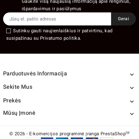
Gaukite visą naujausią informaciją apie renginius,
išpardavimus ir pasiūlymus
Sutinku gauti naujienlaiškius ir patvirtinu, kad
susipažinau su Privatumo politika.
Parduotuvės Informacija

Sekite Mus

Prekės

Mūsų Įmonė

cp
© 2026 - E-komercijos programinė įranga PrestaShop