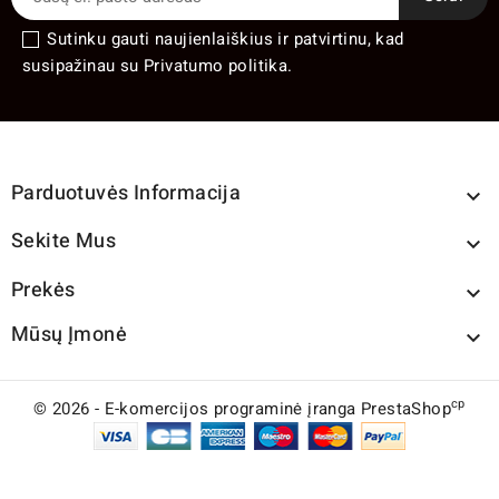
Sutinku gauti naujienlaiškius ir patvirtinu, kad
susipažinau su Privatumo politika.
Parduotuvės Informacija

Sekite Mus

Prekės

Mūsų Įmonė

cp
© 2026 - E-komercijos programinė įranga PrestaShop