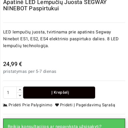
Apatinė LED Lempučių Juosta SEGWAY
NINEBOT Paspirtukui
LED lempučių juosta, tvirtinama prie apatinės Segway
Ninebot ES1, ES2, ES4 elektrinio paspirtuko dalies. 8 LED
lempučių technologija.
24,99 €
pristatymas per 5-7 dienas
Į Krepšelį
Pridėti Prie Palyginimo
Pridėti Į Pageidavimų Sąrašą
Reikia konsultacijos ar nepavyksta užsisakyti?