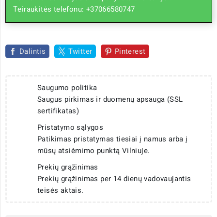
Teiraukitės telefonu: +37066580747
Dalintis
Twitter
Pinterest
Saugumo politika
Saugus pirkimas ir duomenų apsauga (SSL
sertifikatas)
Pristatymo sąlygos
Patikimas pristatymas tiesiai į namus arba į
mūsų atsiėmimo punktą Vilniuje.
Prekių grąžinimas
Prekių grąžinimas per 14 dienų vadovaujantis
teisės aktais.