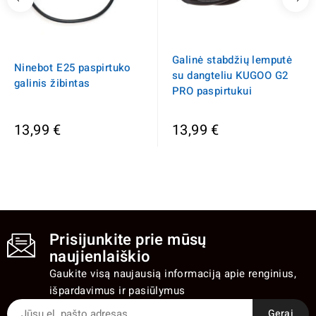
Galinė stabdžių lemputė
Ninebot E25 paspirtuko
su dangteliu KUGOO G2
galinis žibintas
PRO paspirtukui
13,99 €
13,99 €
Prisijunkite prie mūsų
naujienlaiškio
Gaukite visą naujausią informaciją apie renginius,
išpardavimus ir pasiūlymus