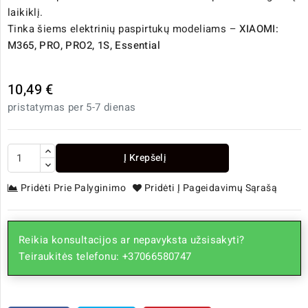
laikiklį.
Tinka šiems elektrinių paspirtukų modeliams –
XIAOMI:
M365, PRO, PRO2, 1S, Essential
10,49 €
pristatymas per 5-7 dienas
Į Krepšelį
Pridėti Prie Palyginimo
Pridėti Į Pageidavimų Sąrašą
Reikia konsultacijos ar nepavyksta užsisakyti?
Teiraukitės telefonu: +37066580747