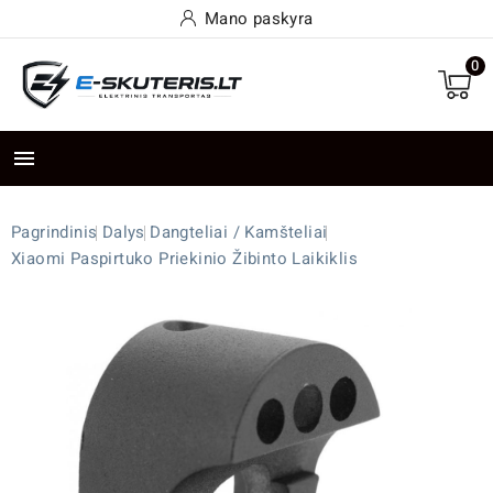
Mano paskyra
0

Pagrindinis
Dalys
Dangteliai / Kamšteliai
Xiaomi Paspirtuko Priekinio Žibinto Laikiklis