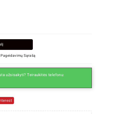
elį
 Į Pageidavimų Sąrašą
ta užsisakyti? Teiraukitės telefonu:
nterest