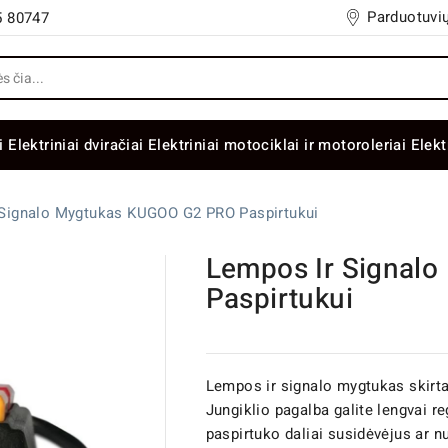
Parduotuvių
5 80747
i
Elektriniai dviračiai
Elektriniai motociklai ir motoroleriai
Elekt
 Signalo Mygtukas KUGOO G2 PRO Paspirtukui
Lempos Ir Signal
Paspirtukui
Lempos ir signalo mygtukas skir
Jungiklio pagalba galite lengvai re
paspirtuko daliai susidėvėjus ar 