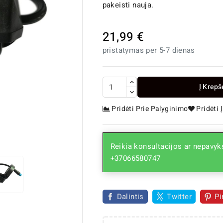
pakeisti nauja.
21,99 €
pristatymas per 5-7 dienas
Į Krepš
Pridėti Prie Palyginimo
Pridėti

Reikia konsultacijos ar nepavyks
+37066580747
Dalintis
Twitter
Pi