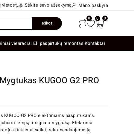
 vietos
Sekite savo užsakymą
Mano paskyra
0
0
0
Ieškoti
riniai vienračiai
El. paspirtukų remontas
Kontaktai
o Mygtukas KUGOO G2 PRO
tas KUGOO G2 PRO elektriniams paspirtukams.
guliuoti lempą ir signalo mygtuką. Elektrinio
nustojus tinkamai veikti, rekomenduojame ją