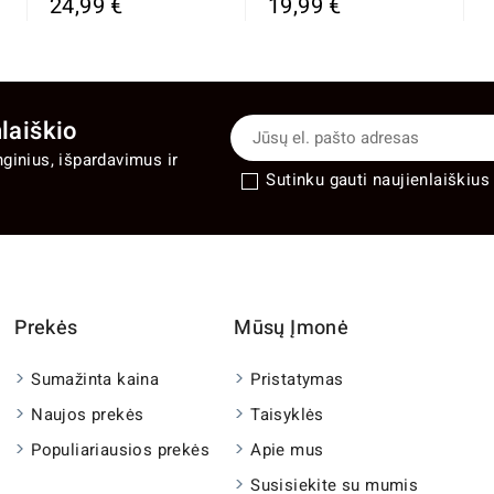
24,99 €
19,99 €
laiškio
nginius, išpardavimus ir
Sutinku gauti naujienlaiškius 
Prekės
Mūsų Įmonė
Sumažinta kaina
Pristatymas
Naujos prekės
Taisyklės
Populiariausios prekės
Apie mus
Susisiekite su mumis