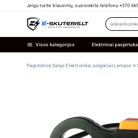
Jeigu turite klausimų, susisiekite telefonu +370 66
Visos kategorijos
Elektriniai paspirtuka

Elektriniai paspirtukai dideliais ratais
Elektriniai dviračiai su dviem varikliais
Pagrindinis
Dalys
Elektronika
Jungikliai
Lempos Ir