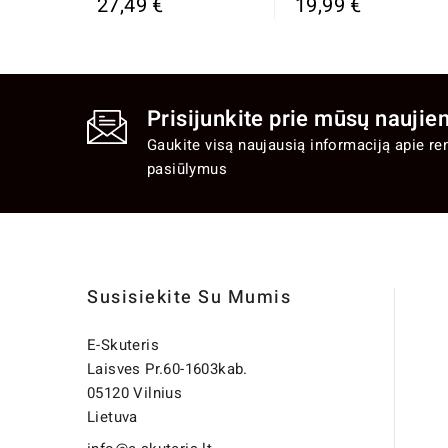
27,49 €
19,99 €
Prisijunkite prie mūsų naujien
Gaukite visą naujausią informaciją apie re
pasiūlymus
Susisiekite Su Mumis
E-Skuteris
Laisves Pr.60-1603kab.
05120 Vilnius
Lietuva