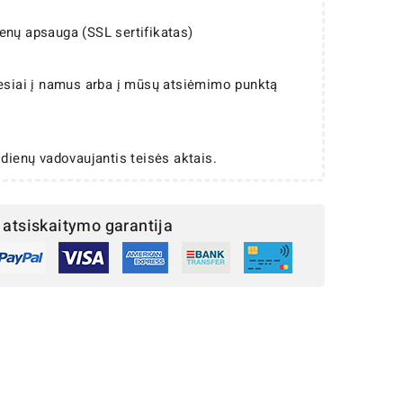
enų apsauga (SSL sertifikatas)
iesiai į namus arba į mūsų atsiėmimo punktą
 dienų vadovaujantis teisės aktais.
atsiskaitymo garantija