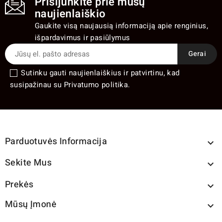
Prisijunkite prie mūsų
naujienlaiškio
Gaukite visą naujausią informaciją apie renginius,
išpardavimus ir pasiūlymus
Sutinku gauti naujienlaiškius ir patvirtinu, kad
susipažinau su Privatumo politika.
Parduotuvės Informacija

Sekite Mus

Prekės

Mūsų Įmonė
