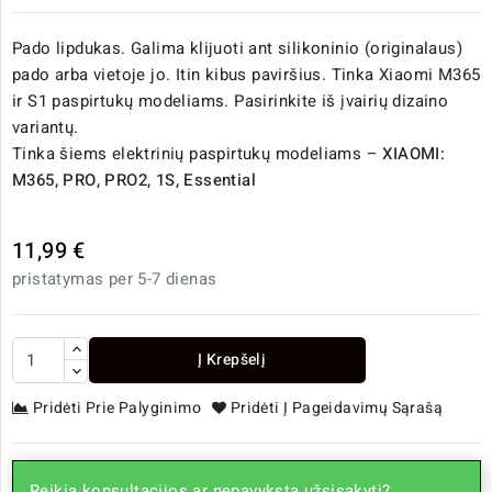
Pado lipdukas. Galima klijuoti ant silikoninio (originalaus)
pado arba vietoje jo. Itin kibus paviršius. Tinka Xiaomi M365
ir S1 paspirtukų modeliams. Pasirinkite iš įvairių dizaino
variantų.
Tinka šiems elektrinių paspirtukų modeliams –
XIAOMI:
M365, PRO, PRO2, 1S, Essential
11,99 €
pristatymas per 5-7 dienas
Į Krepšelį
Pridėti Prie Palyginimo
Pridėti Į Pageidavimų Sąrašą
Reikia konsultacijos ar nepavyksta užsisakyti?