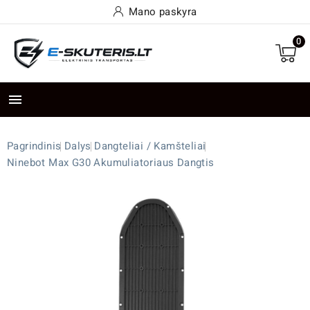
Mano paskyra
0

Pagrindinis
Dalys
Dangteliai / Kamšteliai
Ninebot Max G30 Akumuliatoriaus Dangtis