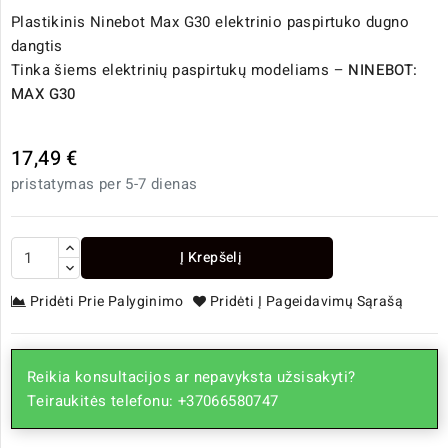
Plastikinis Ninebot Max G30 elektrinio paspirtuko dugno
dangtis
Tinka šiems elektrinių paspirtukų modeliams –
NINEBOT:
MAX G30
17,49 €
pristatymas per 5-7 dienas
Į Krepšelį
Pridėti Prie Palyginimo
Pridėti Į Pageidavimų Sąrašą
Reikia konsultacijos ar nepavyksta užsisakyti?
Teiraukitės telefonu: +37066580747