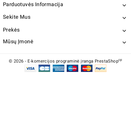
Parduotuvės Informacija

Sekite Mus

Prekės

Mūsų Įmonė

cp
© 2026 - E-komercijos programinė įranga PrestaShop