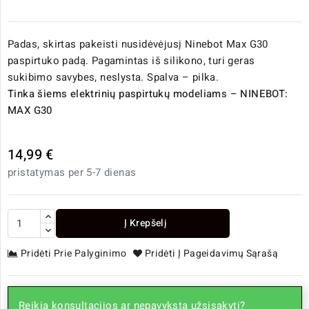
Padas, skirtas pakeisti nusidėvėjusį Ninebot Max G30
paspirtuko padą. Pagamintas iš silikono, turi geras
sukibimo savybes, neslysta. Spalva – pilka.
Tinka šiems elektrinių paspirtukų modeliams – NINEBOT:
MAX G30
14,99 €
pristatymas per 5-7 dienas
Į Krepšelį
Pridėti Prie Palyginimo
Pridėti Į Pageidavimų Sąrašą
Reikia konsultacijos ar nepavyksta užsisakyti?