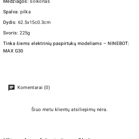
Medžiagos:
silikonas
Spalva:
pilka
Dydis:
62.5x15c0.3cm
Svoris:
225g
Tinka šiems elektrinių paspirtukų modeliams – NINEBOT:
MAX G30
Komentarai (0)
Šiuo metu klientų atsiliepimų nėra.