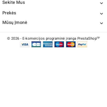
Sekite Mus

Prekės

Mūsų Įmonė

cp
© 2026 - E-komercijos programinė įranga PrestaShop