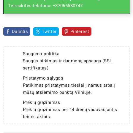
Teiraukitės telefonu: +37066580747
Dalintis
Twitter
Pinterest
Saugumo politika
Saugus pirkimas ir duomenų apsauga (SSL
sertifikatas)
Pristatymo sąlygos
Patikimas pristatymas tiesiai į namus arba į
mūsų atsiėmimo punktą Vilniuje.
Prekių grąžinimas
Prekių grąžinimas per 14 dienų vadovaujantis
teisės aktais.