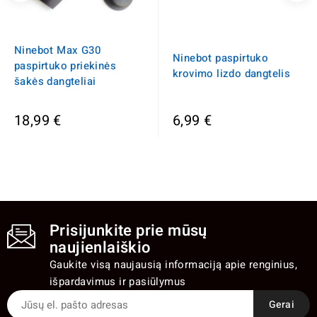
Ninebot Max G30
Ninebot paspirtuko
paspirtuko priekinės
krovimo lizdo dangtelis
šakės dangteliai
18,99 €
6,99 €
Prisijunkite prie mūsų
naujienlaiškio
Gaukite visą naujausią informaciją apie renginius,
išpardavimus ir pasiūlymus