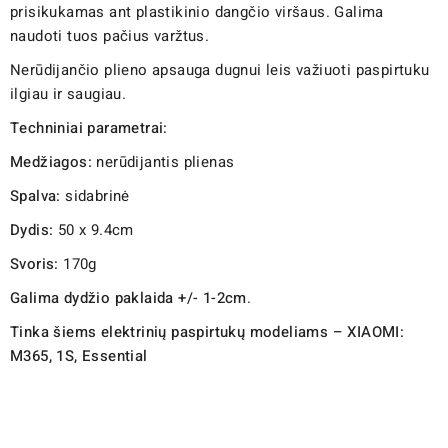
prisikukamas ant plastikinio dangčio viršaus. Galima
naudoti tuos pačius varžtus.
Nerūdijančio plieno apsauga dugnui leis važiuoti paspirtuku
ilgiau ir saugiau.
Techniniai parametrai:
Medžiagos:
nerūdijantis plienas
Spalva:
sidabrinė
Dydis:
50 x 9.4cm
Svoris:
170g
Galima dydžio paklaida +/- 1-2cm
.
Tinka šiems elektrinių paspirtukų modeliams – XIAOMI:
M365, 1S, Essential