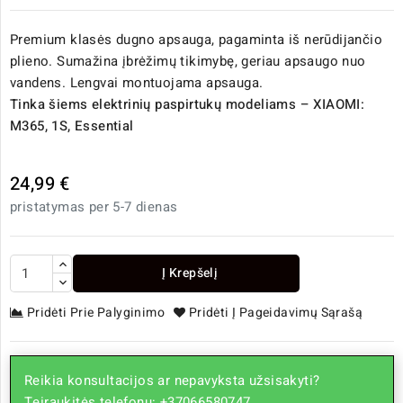
Premium klasės dugno apsauga, pagaminta iš nerūdijančio
plieno. Sumažina įbrėžimų tikimybę, geriau apsaugo nuo
vandens. Lengvai montuojama apsauga.
Tinka šiems elektrinių paspirtukų modeliams – XIAOMI:
M365, 1S, Essential
24,99 €
pristatymas per 5-7 dienas
Į Krepšelį
Pridėti Prie Palyginimo
Pridėti Į Pageidavimų Sąrašą
Reikia konsultacijos ar nepavyksta užsisakyti?
Teiraukitės telefonu: +37066580747