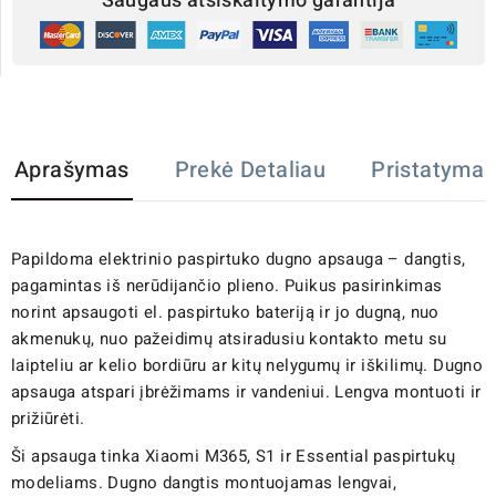
Saugaus atsiskaitymo garantija
Aprašymas
Prekė Detaliau
Pristatymas
Papildoma elektrinio paspirtuko dugno apsauga – dangtis,
pagamintas iš nerūdijančio plieno. Puikus pasirinkimas
norint apsaugoti el. paspirtuko bateriją ir jo dugną, nuo
akmenukų, nuo pažeidimų atsiradusiu kontakto metu su
laipteliu ar kelio bordiūru ar kitų nelygumų ir iškilimų. Dugno
apsauga atspari įbrėžimams ir vandeniui. Lengva montuoti ir
prižiūrėti.
Ši apsauga tinka Xiaomi M365, S1 ir Essential paspirtukų
modeliams. Dugno dangtis montuojamas lengvai,