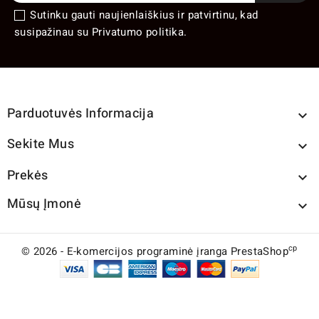
Sutinku gauti naujienlaiškius ir patvirtinu, kad
susipažinau su Privatumo politika.
Parduotuvės Informacija

Sekite Mus

Prekės

Mūsų Įmonė

cp
© 2026 - E-komercijos programinė įranga PrestaShop