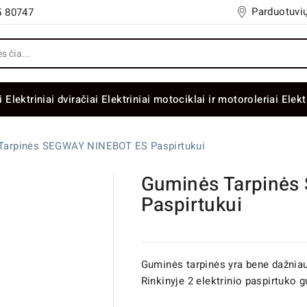
Parduotuvių
5 80747
i
Elektriniai dviračiai
Elektriniai motociklai ir motoroleriai
Elekt
Tarpinės SEGWAY NINEBOT ES Paspirtukui
Guminės Tarpinė
Paspirtukui
Guminės tarpinės yra bene dažniaus
Rinkinyje 2 elektrinio paspirtuko 