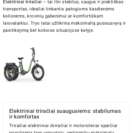
Elektriniai triračiai
– tai itin stabilus, saugus ir praktiškas
transportas, idealiai tinkantis patogioms kasdienėms
kelionėms, krovinių gabenimui ar komfortiškam
laisvalaikiui. Trys ratai užtikrina maksimalią pusiausvyrą ir
pasitikėjimą bet kokiose situacijose kelyje.
Elektriniai triračiai suaugusiems: stabilumas
ir komfortas
Triračiai elektriniai dviračiai ir motoroleriai sparčiai
populiarėja tarp vairuotojų, vertinančių maksimalų