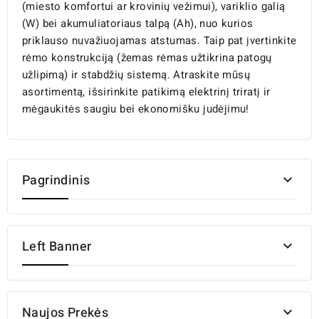
(miesto komfortui ar krovinių vežimui), variklio galią
(W) bei akumuliatoriaus talpą (Ah), nuo kurios
priklauso nuvažiuojamas atstumas. Taip pat įvertinkite
rėmo konstrukciją (žemas rėmas užtikrina patogų
užlipimą) ir stabdžių sistemą. Atraskite mūsų
asortimentą, išsirinkite patikimą elektrinį triratį ir
mėgaukitės saugiu bei ekonomišku judėjimu!
Pagrindinis

Left Banner

Naujos Prekės
