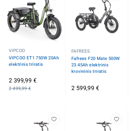
VIPCOO
FAFREES
VIPCOO ET1 750W 20Ah
Fafrees F20 Mate 500W
elektrinis triratis
23.45Ah elektrinis
krovininis triratis
Įprasta
2 399,99 €
kaina
2 599,99 €
2 499,99 €