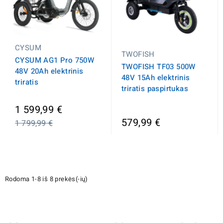
CYSUM
TWOFISH
CYSUM AG1 Pro 750W
TWOFISH TF03 500W
48V 20Ah elektrinis
48V 15Ah elektrinis
triratis
triratis paspirtukas
Įprasta
1 599,99 €
kaina
579,99 €
1 799,99 €
Rodoma 1-8 iš 8 prekės(-ių)