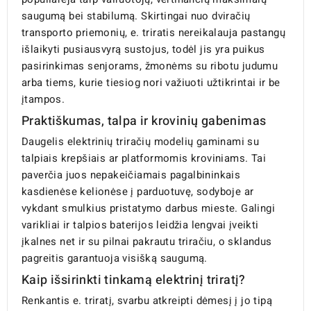
saugumą bei stabilumą. Skirtingai nuo dviračių
transporto priemonių, e. triratis nereikalauja pastangų
išlaikyti pusiausvyrą sustojus, todėl jis yra puikus
pasirinkimas senjorams, žmonėms su ribotu judumu
arba tiems, kurie tiesiog nori važiuoti užtikrintai ir be
įtampos.
Praktiškumas, talpa ir krovinių gabenimas
Daugelis elektrinių triračių modelių gaminami su
talpiais krepšiais ar platformomis kroviniams. Tai
paverčia juos nepakeičiamais pagalbininkais
kasdienėse kelionėse į parduotuvę, sodyboje ar
vykdant smulkius pristatymo darbus mieste. Galingi
varikliai ir talpios baterijos leidžia lengvai įveikti
įkalnes net ir su pilnai pakrautu triračiu, o sklandus
pagreitis garantuoja visišką saugumą.
Kaip išsirinkti tinkamą elektrinį triratį?
Renkantis e. triratį, svarbu atkreipti dėmesį į jo tipą