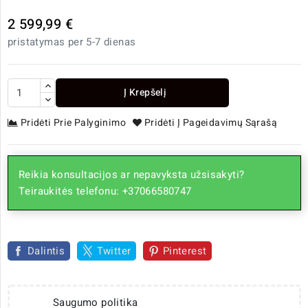
2 599,99 €
pristatymas per 5-7 dienas
Į Krepšelį
Pridėti Prie Palyginimo
Pridėti Į Pageidavimų Sąrašą
Reikia konsultacijos ar nepavyksta užsisakyti?
Teiraukitės telefonu: +37066580747
Dalintis
Twitter
Pinterest
Saugumo politika