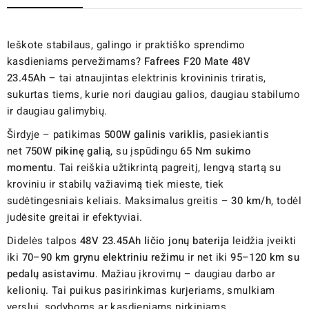
Ieškote stabilaus, galingo ir praktiško sprendimo
kasdieniams pervežimams?
Fafrees F20 Mate 48V
23.45Ah
– tai atnaujintas elektrinis krovininis triratis,
sukurtas tiems, kurie nori daugiau galios, daugiau stabilumo
ir daugiau galimybių.
Širdyje – patikimas
500W galinis variklis
, pasiekiantis
net
750W pikinę galią
, su įspūdingu
65 Nm sukimo
momentu
. Tai reiškia užtikrintą pagreitį, lengvą startą su
kroviniu ir stabilų važiavimą tiek mieste, tiek
sudėtingesniais keliais. Maksimalus greitis –
30 km/h
, todėl
judėsite greitai ir efektyviai.
Didelės talpos
48V 23.45Ah ličio jonų baterija
leidžia įveikti
iki
70–90 km grynu elektriniu režimu
ir net iki
95–120 km su
pedalų asistavimu
. Mažiau įkrovimų – daugiau darbo ar
kelionių. Tai puikus pasirinkimas kurjeriams, smulkiam
verslui, sodyboms ar kasdieniams pirkiniams.