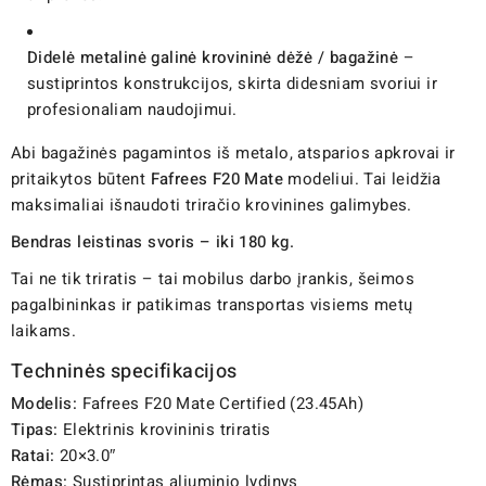
Didelė metalinė galinė krovininė dėžė / bagažinė
–
sustiprintos konstrukcijos, skirta didesniam svoriui ir
profesionaliam naudojimui.
Abi bagažinės pagamintos iš metalo, atsparios apkrovai ir
pritaikytos būtent
Fafrees F20 Mate
modeliui. Tai leidžia
maksimaliai išnaudoti triračio krovinines galimybes.
Bendras leistinas svoris – iki 180 kg.
Tai ne tik triratis – tai mobilus darbo įrankis, šeimos
pagalbininkas ir patikimas transportas visiems metų
laikams.
Techninės specifikacijos
Modelis:
Fafrees F20 Mate Certified (23.45Ah)
Tipas:
Elektrinis krovininis triratis
Ratai:
20×3.0″
Rėmas:
Sustiprintas aliuminio lydinys