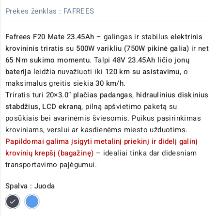
Prekės ženklas :
FAFREES
Fafrees F20 Mate 23.45Ah
– galingas ir stabilus
elektrinis
krovininis triratis
su
500W varikliu (750W pikinė galia)
ir net
65 Nm sukimo momentu
. Talpi
48V 23.45Ah ličio jonų
baterija
leidžia nuvažiuoti iki
120 km su asistavimu
, o
maksimalus greitis siekia
30 km/h
.
Triratis turi
20×3.0″ plačias padangas
,
hidraulinius diskinius
stabdžius
,
LCD ekraną
, pilną apšvietimo paketą su
posūkiais bei avarinėmis šviesomis. Puikus pasirinkimas
kroviniams, verslui ar kasdienėms miesto užduotims.
Papildomai galima įsigyti metalinį priekinį ir didelį galinį
krovinių krepšį (bagažinę)
– idealiai tinka dar didesniam
transportavimo pajėgumui.
Spalva : Juoda
Juoda
Mėlyna