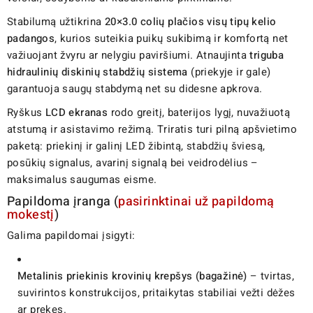
Stabilumą užtikrina
20×3.0 colių plačios visų tipų kelio
padangos
, kurios suteikia puikų sukibimą ir komfortą net
važiuojant žvyru ar nelygiu paviršiumi. Atnaujinta
triguba
hidraulinių diskinių stabdžių sistema
(priekyje ir gale)
garantuoja saugų stabdymą net su didesne apkrova.
Ryškus
LCD ekranas
rodo greitį, baterijos lygį, nuvažiuotą
atstumą ir asistavimo režimą. Triratis turi pilną apšvietimo
paketą: priekinį ir galinį LED žibintą, stabdžių šviesą,
posūkių signalus, avarinį signalą bei veidrodėlius –
maksimalus saugumas eisme.
Papildoma įranga (
pasirinktinai už papildomą
mokestį
)
Galima papildomai įsigyti:
Metalinis priekinis krovinių krepšys (bagažinė)
– tvirtas,
suvirintos konstrukcijos, pritaikytas stabiliai vežti dėžes
ar prekes.