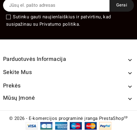
Sutinku gauti naujienlaiškius ir patvirtinu, kad
susipažinau su Privatumo politika.
Parduotuvės Informacija

Sekite Mus

Prekės

Mūsų Įmonė

cp
© 2026 - E-komercijos programinė įranga PrestaShop