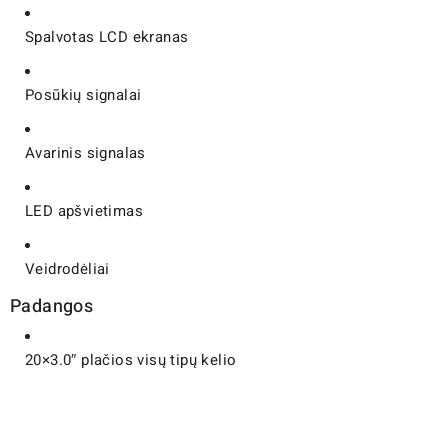
Spalvotas LCD ekranas
Posūkių signalai
Avarinis signalas
LED apšvietimas
Veidrodėliai
Padangos
20×3.0″ plačios visų tipų kelio