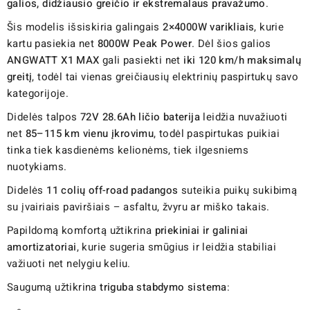
galios, didžiausio greičio ir ekstremalaus pravažumo
.
Šis modelis išsiskiria galingais
2×4000W varikliais
, kurie
kartu pasiekia net
8000W Peak Power
. Dėl šios galios
ANGWATT X1 MAX
gali pasiekti net
iki 120 km/h maksimalų
greitį
, todėl tai vienas greičiausių elektrinių paspirtukų savo
kategorijoje.
Didelės talpos
72V 28.6Ah ličio baterija
leidžia nuvažiuoti
net
85–115 km vienu įkrovimu
, todėl paspirtukas puikiai
tinka tiek kasdienėms kelionėms, tiek ilgesniems
nuotykiams.
Didelės
11 colių off-road padangos
suteikia puikų sukibimą
su įvairiais paviršiais – asfaltu, žvyru ar miško takais.
Papildomą komfortą užtikrina
priekiniai ir galiniai
amortizatoriai
, kurie sugeria smūgius ir leidžia stabiliai
važiuoti net nelygiu keliu.
Saugumą užtikrina
triguba stabdymo sistema
: