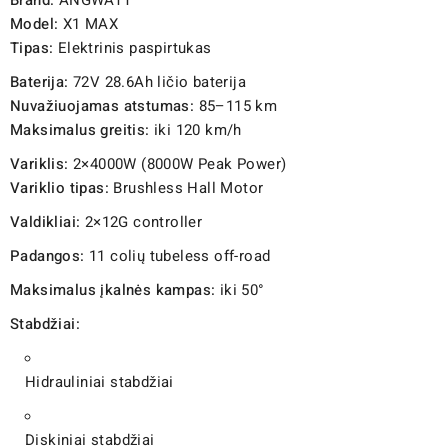
Brand:
ANGWATT
Model:
X1 MAX
Tipas:
Elektrinis paspirtukas
Baterija:
72V 28.6Ah ličio baterija
Nuvažiuojamas atstumas:
85–115 km
Maksimalus greitis:
iki 120 km/h
Variklis:
2×4000W (8000W Peak Power)
Variklio tipas:
Brushless Hall Motor
Valdikliai:
2×12G controller
Padangos:
11 colių tubeless off-road
Maksimalus įkalnės kampas:
iki 50°
Stabdžiai:
Hidrauliniai stabdžiai
Diskiniai stabdžiai