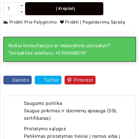
Į Krepšelį
Pridėti Prie Palyginimo
Pridėti Į Pageidavimų Sąrašą
Reikia konsultacijos ar nepavyksta užsisakyti?
Teiraukitės telefonu: +37066580747
Dalintis
Twitter
Pinterest
Saugumo politika
Saugus pirkimas ir duomenų apsauga (SSL
sertifikatas)
Pristatymo sąlygos
Patikimas pristatymas tiesiai į namus arba į