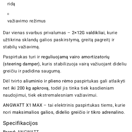
ridą
važiavimo režimus
Dar vienas svarbus privalumas –
2×12G valdikliai
, kurie
užtikrina sklandų galios paskirstymą, greitą pagreitį ir
stabilų važiavimą.
Paspirtukas turi ir
reguliuojamą vairo amortizatorių
(steering damper)
, kuris stabilizuoja vairą važiuojant dideliu
greičiu ir padidina saugumą.
Dėl tvirto
aliuminio ir plieno rėmo
paspirtukas gali atlaikyti
net
iki 200 kg apkrovą
, todėl jis tinka tiek kasdieniam
naudojimui, tiek ekstremalesniam važiavimui.
ANGWATT X1 MAX
– tai elektrinis paspirtukas tiems, kurie
nori
maksimalios galios, didelio greičio ir tikro adrenalino
.
Specifikacijos