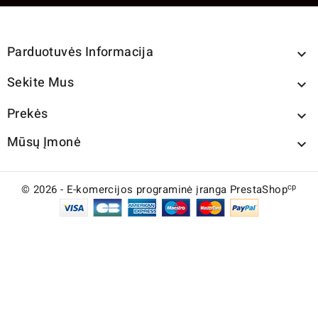
Parduotuvės Informacija

Sekite Mus

Prekės

Mūsų Įmonė

cp
© 2026 - E-komercijos programinė įranga PrestaShop