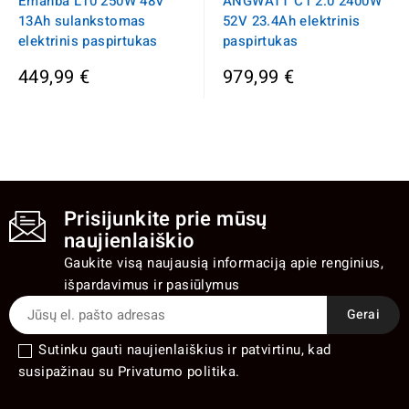
Emanba L10 250W 48V
ANGWATT C1 2.0 2400W
13Ah sulankstomas
52V 23.4Ah elektrinis
elektrinis paspirtukas
paspirtukas
449,99 €
979,99 €
Prisijunkite prie mūsų
naujienlaiškio
Gaukite visą naujausią informaciją apie renginius,
išpardavimus ir pasiūlymus
Sutinku gauti naujienlaiškius ir patvirtinu, kad
susipažinau su Privatumo politika.