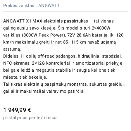
Prekės ženklas :
ANGWATT
ANGWATT X1 MAX elektrinis paspirtukas
– tai vienas
galingiausių savo klasėje. Šis modelis turi
2×4000W
variklius (8000W Peak Power)
,
72V 28.6Ah bateriją
, iki
120
km/h maksimalų greitį
ir net
85–115 km nuvažiuojamą
atstumą
.
Didelės
11 colių off-road padangos
,
hidrauliniai stabdžiai
,
NFC ekranas
,
2×12G kontroleriai
ir
amortizatoriai priekyje
bei gale
leidžia mėgautis stabilia ir saugia kelione tiek
mieste, tiek bekelėje.
Tai tikras
elektrinių paspirtukų monstras
, sukurtas greičiui,
galiai ir maksimaliai vairavimo patirčiai.
1 949,99 €
pristatymas per 5-7 dienas