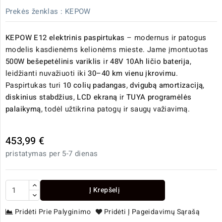
Prekės ženklas :
KEPOW
KEPOW E12 elektrinis paspirtukas
– modernus ir patogus
modelis kasdienėms kelionėms mieste. Jame įmontuotas
500W bešepetėlinis variklis
ir
48V 10Ah ličio baterija
,
leidžianti nuvažiuoti iki
30–40 km vienu įkrovimu
.
Paspirtukas turi
10 colių padangas
,
dvigubą amortizaciją
,
diskinius stabdžius
,
LCD ekraną
ir
TUYA programėlės
palaikymą
, todėl užtikrina patogų ir saugų važiavimą.
453,99 €
pristatymas per 5-7 dienas
Į Krepšelį
Pridėti Prie Palyginimo
Pridėti Į Pageidavimų Sąrašą