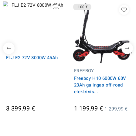
-100 €
FLJ
FLJ E2 72V 8000W 45Ah
FREEBOY
Freeboy H10 6000W 60V
23Ah galingas off-road
elektrinis...
Įprasta
3 399,99 €
1 199,99 €
1 299,99 €
kaina