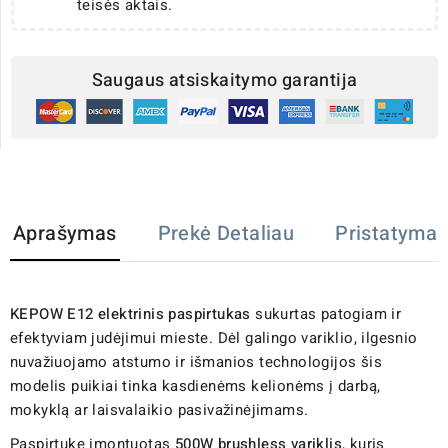
teisės aktais.
Saugaus atsiskaitymo garantija
Aprašymas
Prekė Detaliau
Pristatymas
KEPOW E12 elektrinis paspirtukas
sukurtas patogiam ir
efektyviam judėjimui mieste. Dėl galingo variklio, ilgesnio
nuvažiuojamo atstumo ir išmanios technologijos šis
modelis puikiai tinka kasdienėms kelionėms į darbą,
mokyklą ar laisvalaikio pasivažinėjimams.
Paspirtuke įmontuotas
500W brushless variklis
, kuris