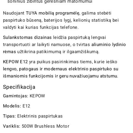
šoninius žibintus geresniam matomumui
Naudojant
TUYA mobilią programėlę
, galima stebėti
paspirtuko būseną, baterijos lygį, kelionių statistiką bei
valdyti kai kurias funkcijas telefone.
Sulankstomas dizainas
leidžia paspirtuką lengvai
transportuoti ar laikyti namuose, o tvirtas
aliuminio lydinio
rėmas
užtikrina patikimumą ir ilgaamžiškumą.
KEPOW E12
yra puikus pasirinkimas tiems, kurie ieško
lengvo, patogaus ir modernaus elektrinio paspirtuko su
išmaniomis funkcijomis ir geru nuvažiuojamu atstumu
.
Specifikacija
Gamintojas:
KEPOW
Modelis:
E12
Tipas:
Elektrinis paspirtukas
Variklis:
500W Brushless Motor