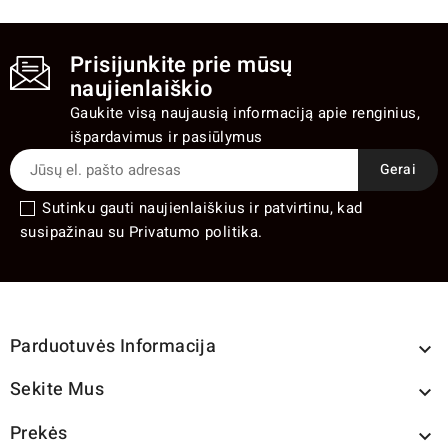
Prisijunkite prie mūsų
naujienlaiškio
Gaukite visą naujausią informaciją apie renginius,
išpardavimus ir pasiūlymus
Sutinku gauti naujienlaiškius ir patvirtinu, kad
susipažinau su Privatumo politika.
Parduotuvės Informacija

Sekite Mus

Prekės
