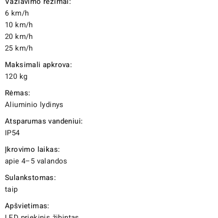
Važiavimo režimai:
6 km/h
10 km/h
20 km/h
25 km/h
Maksimali apkrova:
120 kg
Rėmas:
Aliuminio lydinys
Atsparumas vandeniui:
IP54
Įkrovimo laikas:
apie 4–5 valandos
Sulankstomas:
taip
Apšvietimas:
LED priekinis žibintas