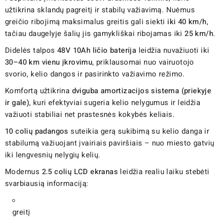
užtikrina sklandų pagreitį ir stabilų važiavimą. Nuėmus
greičio ribojimą maksimalus greitis gali siekti
iki 40 km/h
,
tačiau daugelyje šalių jis gamykliškai ribojamas iki
25 km/h
.
Didelės talpos
48V 10Ah ličio baterija
leidžia nuvažiuoti iki
30–40 km vienu įkrovimu
, priklausomai nuo vairuotojo
svorio, kelio dangos ir pasirinkto važiavimo režimo.
Komfortą užtikrina
dviguba amortizacijos sistema (priekyje
ir gale)
, kuri efektyviai sugeria kelio nelygumus ir leidžia
važiuoti stabiliai net prastesnės kokybės keliais.
10 colių padangos
suteikia gerą sukibimą su kelio danga ir
stabilumą važiuojant įvairiais paviršiais – nuo miesto gatvių
iki lengvesnių nelygių kelių.
Modernus
2.5 colių LCD ekranas
leidžia realiu laiku stebėti
svarbiausią informaciją:
greitį