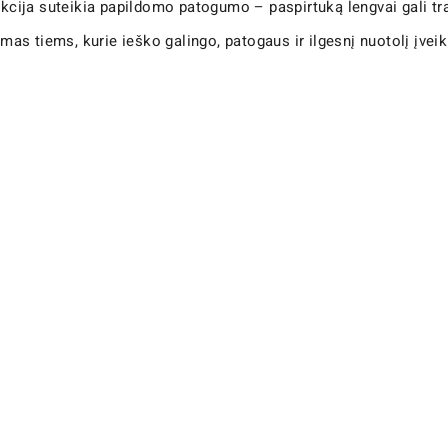
rukcija suteikia papildomo patogumo – paspirtuką lengvai gali tr
as tiems, kurie ieško galingo, patogaus ir ilgesnį nuotolį įveik