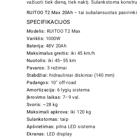
važiuoti tiek dieną, tiek naktį. Sulankstoma konst
RUITOO T2 Max 20Ah
– tai subalansuotas pasirinkim
SPECIFIKACIJOS
Modelis:
RUITOO T2 Max
Variklis:
1000W
Baterija:
48V 20Ah
Maksimalus greitis:
iki 45 km/h
Nuotolis:
iki 45–55 km
Pavaros:
3 režimai
Stabdžiai:
hidrauliniai diskiniai (140 mm)
Padangos:
10" off-road
Amortizacija:
6 lygių sistema
Įkrovimo laikas:
7–9 val.
Svoris:
~28 kg
Maksimali apkrova:
iki 120 kg
Sulankstomas:
taip
Apšvietimas:
pilna LED sistema
Ekranas:
LED display