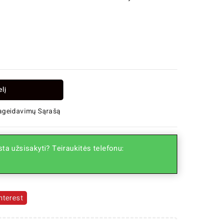
elį
Pageidavimų Sąrašą
ta užsisakyti? Teiraukitės telefonu:
nterest