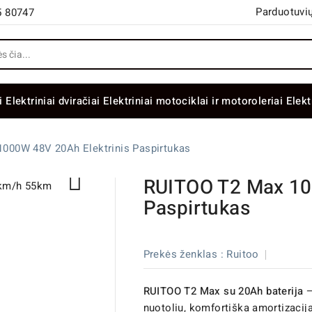
Parduotuvių
5 80747
i
Elektriniai dviračiai
Elektriniai motociklai ir motoroleriai
Elekt
000W 48V 20Ah Elektrinis Paspirtukas

RUITOO T2 Max 10
Paspirtukas
Prekės ženklas :
Ruitoo
RUITOO T2 Max su 20Ah baterija
–
nuotoliu, komfortiška amortizacij