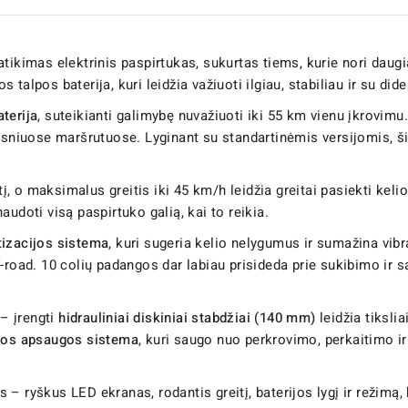
patikimas elektrinis paspirtukas, sukurtas tiems, kurie nori daug
os talpos baterija, kuri leidžia važiuoti ilgiau, stabiliau ir su d
terija
, suteikianti galimybę nuvažiuoti iki 55 km vienu įkrovimu
sniuose maršrutuose. Lyginant su standartinėmis versijomis, ši b
tį, o maksimalus greitis iki 45 km/h leidžia greitai pasiekti kel
udoti visą paspirtuko galią, kai to reikia.
tizacijos sistema
, kuri sugeria kelio nelygumus ir sumažina vibra
road. 10 colių padangos dar labiau prisideda prie sukibimo ir sa
– įrengti
hidrauliniai diskiniai stabdžiai (140 mm)
leidžia tikslia
jos apsaugos sistema
, kuri saugo nuo perkrovimo, perkaitimo ir 
 ryškus LED ekranas, rodantis greitį, baterijos lygį ir režimą, 