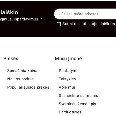
laiškio
nginius, išpardavimus ir
Sutinku gauti naujienlaiškius 
Prekės
Mūsų Įmonė
Sumažinta kaina
Pristatymas
Naujos prekės
Taisyklės
Populiariausios prekės
Apie mus
Susisiekite su mumis
Svetainės žemėlapis
Parduotuvės