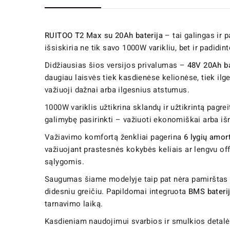
RUITOO T2 Max su 20Ah baterija
– tai galingas ir 
išsiskiria ne tik savo 1000W varikliu, bet ir padidint
Didžiausias šios versijos privalumas –
48V 20Ah ba
daugiau laisvės tiek kasdienėse kelionėse, tiek ilge
važiuoji dažnai arba ilgesnius atstumus.
1000W variklis užtikrina sklandų ir užtikrintą pagrei
galimybę pasirinkti – važiuoti ekonomiškai arba išna
Važiavimo komfortą ženkliai pagerina
6 lygių amor
važiuojant prastesnės kokybės keliais ar lengvu off-
sąlygomis.
Saugumas šiame modelyje taip pat nėra pamirštas 
didesniu greičiu. Papildomai integruota
BMS bateri
tarnavimo laiką.
Kasdieniam naudojimui svarbios ir smulkios detalės –