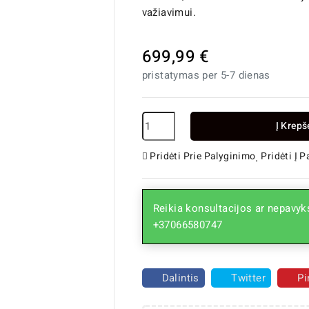
važiavimui.
699,99 €
pristatymas per 5-7 dienas
Į Krepš
Pridėti Prie Palyginimo
Pridėti Į 
Reikia konsultacijos ar nepavyks
+37066580747
Dalintis
Twitter
Pi