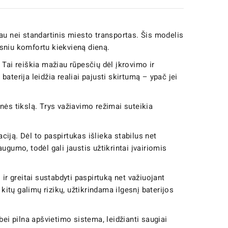
iau nei standartinis miesto transportas. Šis modelis
idesniu komfortu kiekvieną dieną.
. Tai reiškia mažiau rūpesčių dėl įkrovimo ir
aterija leidžia realiai pajusti skirtumą – ypač jei
ionės tikslą. Trys važiavimo režimai suteikia
ciją. Dėl to paspirtukas išlieka stabilus net
ugumo, todėl gali jaustis užtikrintai įvairiomis
i ir greitai sustabdyti paspirtuką net važiuojant
kitų galimų rizikų, užtikrindama ilgesnį baterijos
bei pilna apšvietimo sistema, leidžianti saugiai