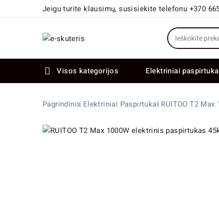
Jeigu turite klausimų, susisiekite telefonu +370 66
Visos kategorijos
Elektriniai paspirtuka

Elektriniai paspirtukai dideliais ratais
Elektriniai dviračiai su dviem varikliais
Pagrindinis
Elektriniai Paspirtukai
RUITOO T2 Max 1