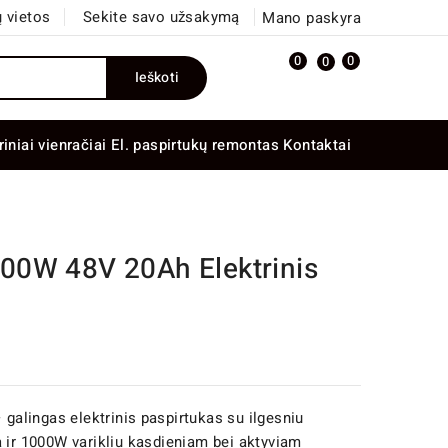
 vietos
Sekite savo užsakymą
Mano paskyra
0
0
0
Ieškoti
riniai vienračiai
El. paspirtukų remontas
Kontaktai
00W 48V 20Ah Elektrinis
 galingas elektrinis paspirtukas su ilgesniu
a ir 1000W varikliu kasdieniam bei aktyviam