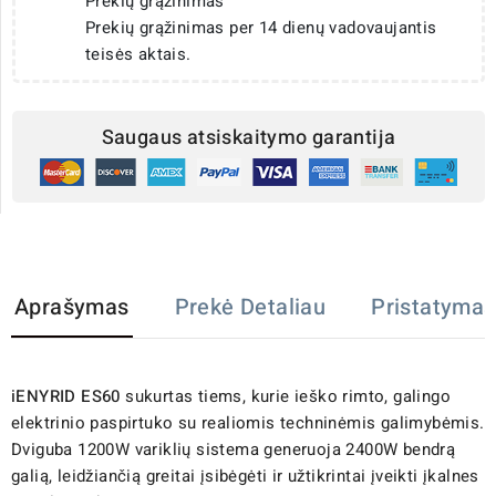
Prekių grąžinimas
Prekių grąžinimas per 14 dienų vadovaujantis
teisės aktais.
Saugaus atsiskaitymo garantija
Aprašymas
Prekė Detaliau
Pristatymas
iENYRID ES60
sukurtas tiems, kurie ieško rimto, galingo
elektrinio paspirtuko su realiomis techninėmis galimybėmis.
Dviguba 1200W variklių sistema generuoja 2400W bendrą
galią, leidžiančią greitai įsibėgėti ir užtikrintai įveikti įkalnes