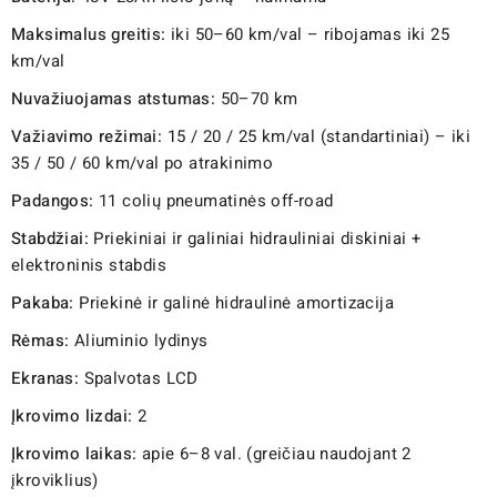
Maksimalus greitis:
iki 50–60 km/val – ribojamas iki 25
km/val
Nuvažiuojamas atstumas:
50–70 km
Važiavimo režimai:
15 / 20 / 25 km/val (standartiniai) – iki
35 / 50 / 60 km/val po atrakinimo
Padangos:
11 colių pneumatinės off-road
Stabdžiai:
Priekiniai ir galiniai hidrauliniai diskiniai +
elektroninis stabdis
Pakaba:
Priekinė ir galinė hidraulinė amortizacija
Rėmas:
Aliuminio lydinys
Ekranas:
Spalvotas LCD
Įkrovimo lizdai:
2
Įkrovimo laikas:
apie 6–8 val. (greičiau naudojant 2
įkroviklius)