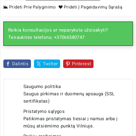
Pridėti Prie Palyginimo
Pridėti Į Pageidavimų Sąrašą
Reikia konsultacijos ar nepavyksta užsisakyti?
Teiraukitės telefonu: +37066580747
Dalintis
Twitter
Pinterest
Saugumo politika
Saugus pirkimas ir duomenų apsauga (SSL
sertifikatas)
Pristatymo sąlygos
Patikimas pristatymas tiesiai į namus arba į
mūsų atsiėmimo punktą Vilniuje.