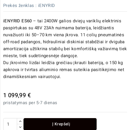
Prekės ženklas :
iENYRID
iENYRID ES60
– tai 2400W galios dviejų variklių elektrinis
paspirtukas su 48V 23Ah nuimama baterija, leidžiantis
nuvažiuoti iki 50–70 km viena įkrova. 11 colių pneumatinės
off-road padangos, hidrauliniai diskiniai stabdžiai ir dviguba
amortizacija užtikrina stabilų bei komfortišką važiavimą tiek
mieste, tiek sudėtingesnėje dangoje.
Du įkrovimo lizdai leidžia greičiau įkrauti bateriją, o 150 kg
apkrova ir tvirtas aliuminio rėmas suteikia pasitikėjimo net
dinamiškesniam vairuotojui.
1 099,99 €
pristatymas per 5-7 dienas
Į Krepšelį