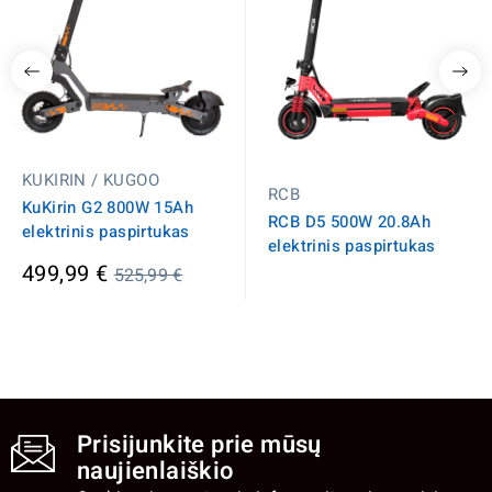
KUKIRIN / KUGOO
RCB
KuKirin G2 800W 15Ah
RCB D5 500W 20.8Ah
elektrinis paspirtukas
elektrinis paspirtukas
Įprasta
499,99 €
525,99 €
kaina
Prisijunkite prie mūsų
naujienlaiškio