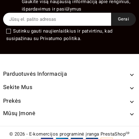
Gaukite visą naujausią informaciją apie renginius,
išpardavimus ir pasiūlymus
Sutinku gauti naujienlaiškius ir patvirtinu, kad
susipažinau su Privatumo politika.
Parduotuvės Informacija

Sekite Mus

Prekės

Mūsų Įmonė

cp
© 2026 - E-komercijos programinė įranga PrestaShop