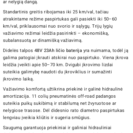
ar nelygią dangą.
Standartinis greitis ribojamas iki 25 km/val, tačiau
atrakintame režime paspirtukas gali pasiekti iki 50–60
km/val, priklausomai nuo svorio ir sąlygų. Trijų lygių
važiavimo režimai leidžia pasirinkti – ekonomišką,
subalansuotą ar dinamišką važiavimą.
Didelės talpos
48V 23Ah ličio baterija
yra nuimama, todėl ją
galima patogiai įkrauti atskirai nuo paspirtuko. Viena įkrova
leidžia įveikti apie 50–70 km. Dvigubi įkrovimo lizdai
suteikia galimybę naudoti du įkroviklius ir sumažinti
įkrovimo laiką.
Važiavimo komfortą užtikrina priekinė ir galinė hidraulinė
amortizacija. 11 colių pneumatinės off-road padangos
suteikia puikų sukibimą ir stabilumą net žvyruotose ar
nelygiose trasose. Dėl didesnio rato diametro paspirtukas
lengviau įveikia kliūtis ir sugeria smūgius.
Saugumą garantuoja priekiniai ir galiniai hidrauliniai