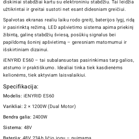
diskiniai stabdžiai kartu su elektroniniu stabdžiu. Tai leidžia
užtikrintai ir greitai sustoti net esant didesniam greičiui.
Spalvotas ekranas realiu laiku rodo greitį, baterijos lygį, ridą
ir pasirinktą režimą. LED apšvietimo sistema apima priekinį
žibintą, galinę stabdžių šviesą, posūkių signalus bei
papildomą šoninį apšvietimą – geresniam matomumui ir
išskirtiniam dizainui.
iENYRID ES60 – tai subalansuotas pasirinkimas tarp galios,
atstumo ir praktiškumo. Idealiai tinka tiek kasdienėms
kelionėms, tiek aktyviam laisvalaikiui.
Specifikacija:
Modelis:
iENYRID ES60
Varikliai:
2 × 1200W (Dual Motor)
Bendra galia:
2400W
Sistema:
48V
Baterija:
48V 23Ah ličio jonų – nuimama