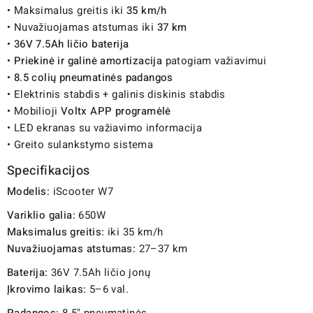
• Maksimalus greitis iki
35 km/h
• Nuvažiuojamas atstumas iki
37 km
•
36V 7.5Ah ličio baterija
•
Priekinė ir galinė amortizacija
patogiam važiavimui
•
8.5 colių pneumatinės padangos
• Elektrinis stabdis + galinis diskinis stabdis
• Mobilioji
Voltx APP programėlė
• LED ekranas su važiavimo informacija
• Greito sulankstymo sistema
Specifikacijos
Modelis:
iScooter W7
Variklio galia:
650W
Maksimalus greitis:
iki 35 km/h
Nuvažiuojamas atstumas:
27–37 km
Baterija:
36V 7.5Ah ličio jonų
Įkrovimo laikas:
5–6 val.
Padangos:
8.5" pneumatinės