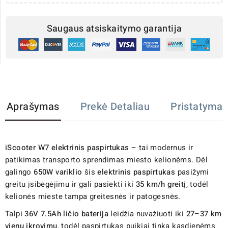
Saugaus atsiskaitymo garantija
Aprašymas
Prekė Detaliau
Pristatymas
iScooter W7 elektrinis paspirtukas
– tai modernus ir
patikimas transporto sprendimas miesto kelionėms. Dėl
galingo
650W variklio
šis
elektrinis paspirtukas
pasižymi
greitu įsibėgėjimu ir gali pasiekti iki
35 km/h greitį
, todėl
kelionės mieste tampa greitesnės ir patogesnės.
Talpi
36V 7.5Ah ličio baterija
leidžia nuvažiuoti iki
27–37 km
vienu įkrovimu
, todėl paspirtukas puikiai tinka kasdienėms