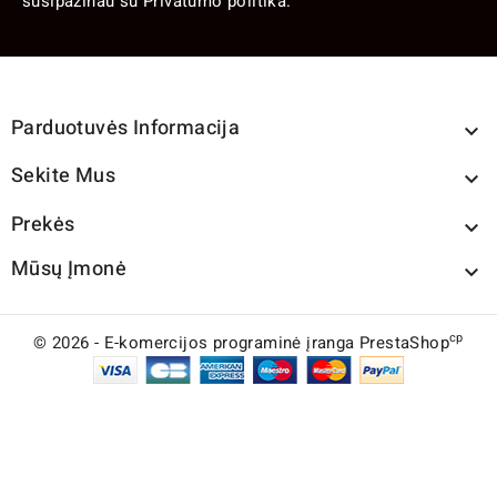
susipažinau su Privatumo politika.
Parduotuvės Informacija

Sekite Mus

Prekės

Mūsų Įmonė

cp
© 2026 - E-komercijos programinė įranga PrestaShop