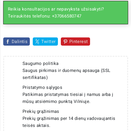
Reikia konsultacijos ar nepavyksta užsisakyti?
Teiraukitės telefonu: +37066580747
Dalintis
Twitter
Pinterest
Saugumo politika
Saugus pirkimas ir duomenų apsauga (SSL
sertifikatas)
Pristatymo sąlygos
Patikimas pristatymas tiesiai į namus arba į
mūsų atsiėmimo punktą Vilniuje.
Prekių grąžinimas
Prekių grąžinimas per 14 dienų vadovaujantis
teisės aktais.