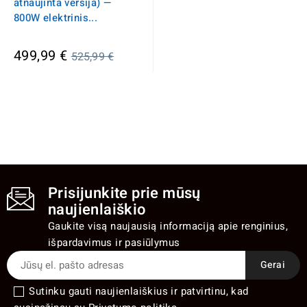
atnaujinta versija) —
800W elektrinis...
Įprasta
499,99 €
525,99 €
kaina
Prisijunkite prie mūsų
naujienlaiškio
Gaukite visą naujausią informaciją apie renginius,
išpardavimus ir pasiūlymus
Sutinku gauti naujienlaiškius ir patvirtinu, kad