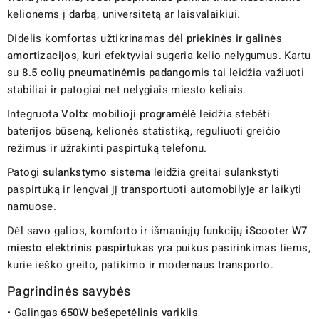
kelionėms į darbą, universitetą ar laisvalaikiui.
Didelis komfortas užtikrinamas dėl
priekinės ir galinės
amortizacijos
, kuri efektyviai sugeria kelio nelygumus. Kartu
su
8.5 colių pneumatinėmis padangomis
tai leidžia važiuoti
stabiliai ir patogiai net nelygiais miesto keliais.
Integruota
Voltx mobilioji programėlė
leidžia stebėti
baterijos būseną, kelionės statistiką, reguliuoti greičio
režimus ir užrakinti paspirtuką telefonu.
Patogi
sulankstymo sistema
leidžia greitai sulankstyti
paspirtuką ir lengvai jį transportuoti automobilyje ar laikyti
namuose.
Dėl savo galios, komforto ir išmaniųjų funkcijų
iScooter W7
miesto elektrinis paspirtukas
yra puikus pasirinkimas tiems,
kurie ieško greito, patikimo ir modernaus transporto.
Pagrindinės savybės
• Galingas
650W bešepetėlinis variklis