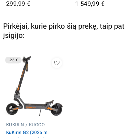
299,99 €
1 549,99 €
Pirkėjai, kurie pirko šią prekę, taip pat
įsigijo:
-26 €
KUKIRIN / KUGOO
KuKirin G2 (2026 m.