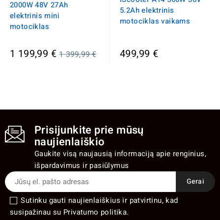
2000W 48V 27Ah
5.2Ah elektrinis
elektrinis mini
motociklas vaikams
motociklas
Įprasta
1 199,99 €
499,99 €
1 399,99 €
kaina
Prisijunkite prie mūsų
naujienlaiškio
Gaukite visą naujausią informaciją apie renginius,
išpardavimus ir pasiūlymus
Sutinku gauti naujienlaiškius ir patvirtinu, kad
susipažinau su Privatumo politika.