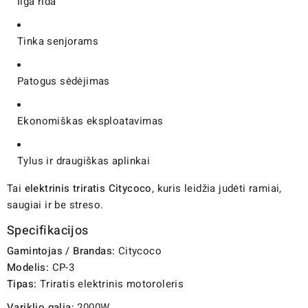
Ilga rida
Tinka senjorams
Patogus sėdėjimas
Ekonomiškas eksploatavimas
Tylus ir draugiškas aplinkai
Tai
elektrinis triratis Citycoco
, kuris leidžia judėti ramiai,
saugiai ir be streso.
Specifikacijos
Gamintojas / Brandas:
Citycoco
Modelis:
CP-3
Tipas:
Triratis elektrinis motoroleris
Variklio galia:
2000W