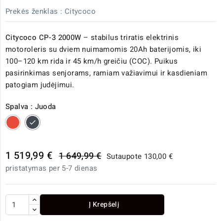
Prekės ženklas :
Citycoco
Citycoco CP-3 2000W
– stabilus triratis elektrinis
motoroleris su dviem nuimamomis 20Ah baterijomis, iki
100–120 km rida ir 45 km/h greičiu (COC). Puikus
pasirinkimas senjorams, ramiam važiavimui ir kasdieniam
patogiam judėjimui.
Spalva : Juoda
Raudona
Juoda
1 519,99 €
1 649,99 €
Sutaupote 130,00 €
pristatymas per 5-7 dienas
Į Krepšelį