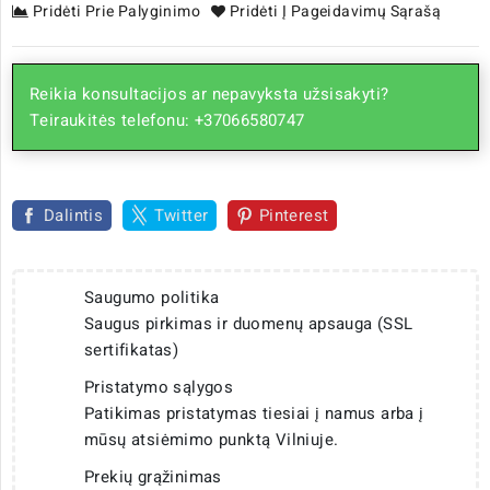
Pridėti Prie Palyginimo
Pridėti Į Pageidavimų Sąrašą
Reikia konsultacijos ar nepavyksta užsisakyti?
Teiraukitės telefonu: +37066580747
Dalintis
Twitter
Pinterest
Saugumo politika
Saugus pirkimas ir duomenų apsauga (SSL
sertifikatas)
Pristatymo sąlygos
Patikimas pristatymas tiesiai į namus arba į
mūsų atsiėmimo punktą Vilniuje.
Prekių grąžinimas