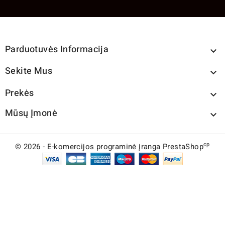
Parduotuvės Informacija

Sekite Mus

Prekės

Mūsų Įmonė

cp
© 2026 - E-komercijos programinė įranga PrestaShop