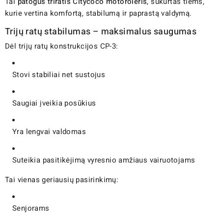
Tai
patogus triratis Citycoco motoroleris
, sukurtas tiems,
kurie vertina komfortą, stabilumą ir paprastą valdymą.
Trijų ratų stabilumas – maksimalus saugumas
Dėl trijų ratų konstrukcijos CP-3:
Stovi stabiliai net sustojus
Saugiai įveikia posūkius
Yra lengvai valdomas
Suteikia pasitikėjimą vyresnio amžiaus vairuotojams
Tai vienas geriausių pasirinkimų:
Senjorams