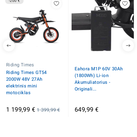
-200 €
Riding Times
Eahora M1P 60V 30Ah
Riding Times GT54
(1800Wh) Li-ion
2000W 48V 27Ah
Akumuliatorius -
elektrinis mini
Originali...
motociklas
Įprasta
1 199,99 €
649,99 €
1 399,99 €
kaina