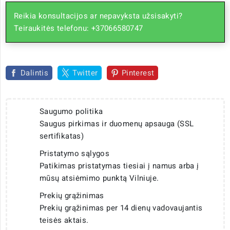
Reikia konsultacijos ar nepavyksta užsisakyti?
Teiraukitės telefonu: +37066580747
Dalintis
Twitter
Pinterest
Saugumo politika
Saugus pirkimas ir duomenų apsauga (SSL
sertifikatas)
Pristatymo sąlygos
Patikimas pristatymas tiesiai į namus arba į
mūsų atsiėmimo punktą Vilniuje.
Prekių grąžinimas
Prekių grąžinimas per 14 dienų vadovaujantis
teisės aktais.