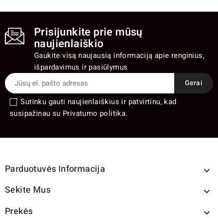
Prisijunkite prie mūsų
naujienlaiškio
Gaukite visą naujausią informaciją apie renginius,
išpardavimus ir pasiūlymus
Sutinku gauti naujienlaiškius ir patvirtinu, kad
susipažinau su Privatumo politika.
Parduotuvės Informacija

Sekite Mus

Prekės
