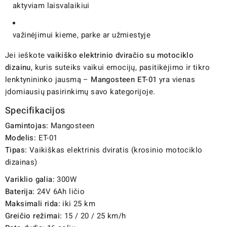
aktyviam laisvalaikiui
važinėjimui kieme, parke ar užmiestyje
Jei ieškote
vaikiško elektrinio dviračio su motociklo
dizainu
, kuris suteiks vaikui emocijų, pasitikėjimo ir tikro
lenktynininko jausmą –
Mangosteen ET-01
yra vienas
įdomiausių pasirinkimų savo kategorijoje.
Specifikacijos
Gamintojas:
Mangosteen
Modelis:
ET-01
Tipas:
Vaikiškas elektrinis dviratis (krosinio motociklo
dizainas)
Variklio galia:
300W
Baterija:
24V 6Ah ličio
Maksimali rida:
iki 25 km
Greičio režimai:
15 / 20 / 25 km/h