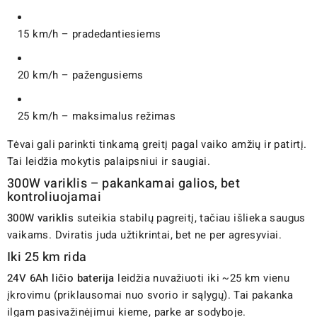
15 km/h – pradedantiesiems
20 km/h – pažengusiems
25 km/h – maksimalus režimas
Tėvai gali parinkti tinkamą greitį pagal vaiko amžių ir patirtį.
Tai leidžia mokytis palaipsniui ir saugiai.
300W variklis – pakankamai galios, bet
kontroliuojamai
300W variklis
suteikia stabilų pagreitį, tačiau išlieka saugus
vaikams. Dviratis juda užtikrintai, bet ne per agresyviai.
Iki 25 km rida
24V 6Ah ličio baterija
leidžia nuvažiuoti iki ~25 km vienu
įkrovimu (priklausomai nuo svorio ir sąlygų). Tai pakanka
ilgam pasivažinėjimui kieme, parke ar sodyboje.