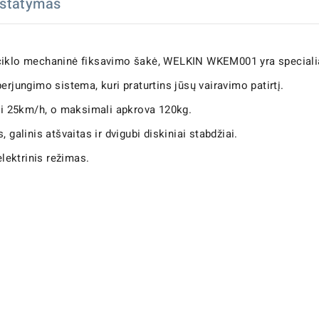
istatymas
ciklo mechaninė fiksavimo šakė, WELKIN WKEM001 yra specialiai 
erjungimo sistema, kuri praturtins jūsų vairavimo patirtį.
iki 25km/h, o maksimali apkrova 120kg.
 galinis atšvaitas ir dvigubi diskiniai stabdžiai.
elektrinis režimas.