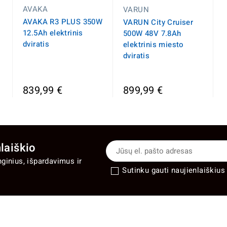
AVAKA
VARUN
AVAKA R3 PLUS 350W
VARUN City Cruiser
12.5Ah elektrinis
500W 48V 7.8Ah
dviratis
elektrinis miesto
dviratis
a
839,99 €
899,99 €
laiškio
nginius, išpardavimus ir
Sutinku gauti naujienlaiškius 