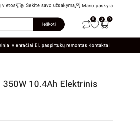
 vietos
Sekite savo užsakymą
Mano paskyra
0
0
0
Ieškoti
riniai vienračiai
El. paspirtukų remontas
Kontaktai
50W 10.4Ah Elektrinis