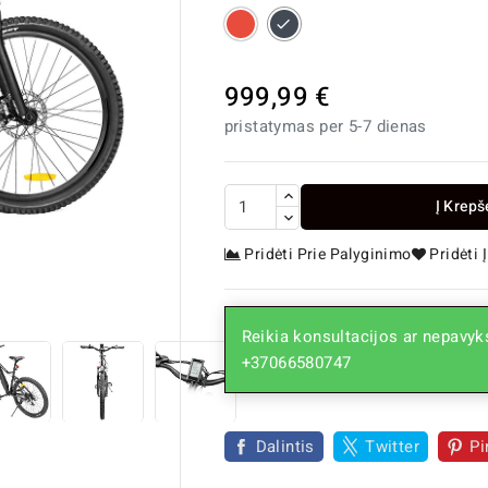
Raudona
Juoda
999,99 €
pristatymas per 5-7 dienas
Į Krepš
Pridėti Prie Palyginimo
Pridėti

Reikia konsultacijos ar nepavyks
+37066580747
Dalintis
Twitter
Pi