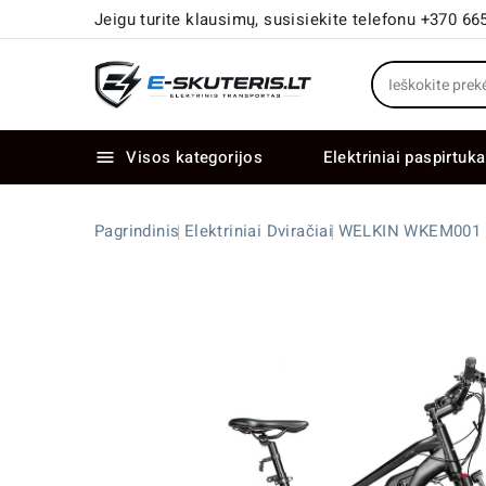
Jeigu turite klausimų, susisiekite telefonu +370 66
Visos kategorijos
Elektriniai paspirtuka

Elektriniai paspirtukai dideliais ratais
Elektriniai dviračiai su dviem varikliais
Pagrindinis
Elektriniai Dviračiai
WELKIN WKEM001 35