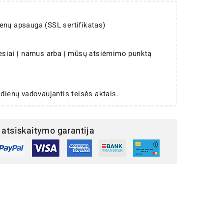
enų apsauga (SSL sertifikatas)
iesiai į namus arba į mūsų atsiėmimo punktą
 dienų vadovaujantis teisės aktais.
atsiskaitymo garantija