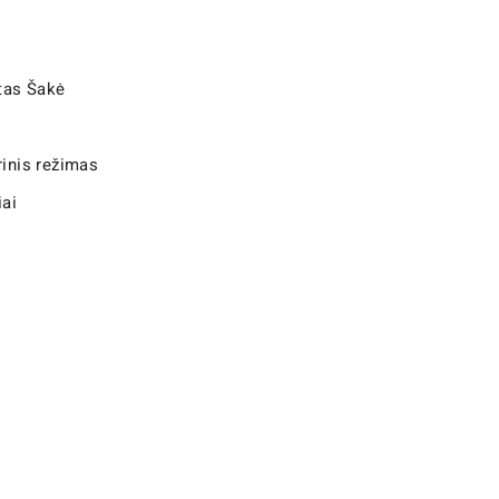
tas Šakė
rinis režimas
iai