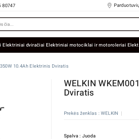
Parduotuvių
5 80747
i
Elektriniai dviračiai
Elektriniai motociklai ir motoroleriai
Elekt
0W 10.4Ah Elektrinis Dviratis
WELKIN WKEM001 3
Dviratis
Prekės ženklas :
WELKIN
Spalva : Juoda