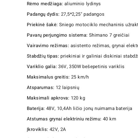
Rėmo medžiaga:
aliuminio lydinys
Padangų dydis:
27,5*2,25" padangos
Priekinė šakė:
Sniego motociklo mechaninis užrak
Pavarų perjungimo sistema:
Shimano 7 greičiai
Vairavimo režimas:
asistento režimas, grynai elekt
Stabdžių tipas:
priekiniai ir galiniai diskiniai stabdž
Variklio galia:
36V, 350W bešepetinis variklis
Maksimalus greitis:
25 km/h
Atsparumas:
12 laipsnių
Maksimali apkrova:
120 kg
Baterija:
48V, 10,4Ah ličio jonų nuimama baterija
Atstumas grynai elektriniu režimu:
40 km
Įkroviklis:
42V, 2A