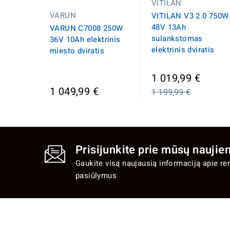
VITILAN
VARUN
VITILAN V3 2.0 750W
48V 13Ah
VARUN C7008 250W
sulankstomas
36V 10Ah elektrinis
elektrinis dviratis
miesto dviratis
Įprast
1 019,99 €
kaina
1 049,99 €
1 199,99 €
Prisijunkite prie mūsų naujien
Gaukite visą naujausią informaciją apie re
pasiūlymus