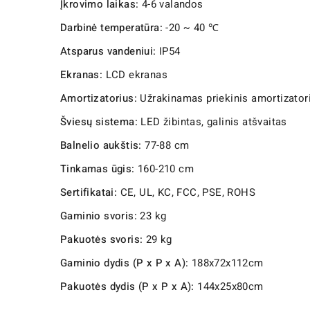
Įkrovimo laikas:
4-6 valandos
Darbinė temperatūra:
-20 ~ 40 ℃
Atsparus vandeniui:
IP54
Ekranas:
LCD ekranas
Amortizatorius:
Užrakinamas priekinis amortizator
Šviesų sistema:
LED žibintas, galinis atšvaitas
Balnelio aukštis:
77-88 cm
Tinkamas ūgis:
160-210 cm
Sertifikatai:
CE, UL, KC, FCC, PSE, ROHS
Gaminio svoris:
23 kg
Pakuotės svoris:
29 kg
Gaminio dydis (P x P x A):
188x72x112cm
Pakuotės dydis (P x P x A):
144x25x80cm