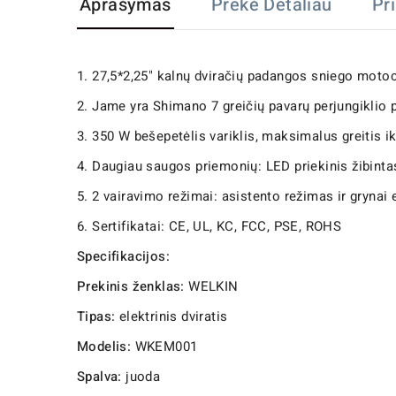
Aprašymas
Prekė Detaliau
Pr
1. 27,5*2,25" kalnų dviračių padangos sniego moto
2. Jame yra Shimano 7 greičių pavarų perjungiklio p
3. 350 W bešepetėlis variklis, maksimalus greitis 
4. Daugiau saugos priemonių: LED priekinis žibintas,
5. 2 vairavimo režimai: asistento režimas ir grynai 
6. Sertifikatai: CE, UL, KC, FCC, PSE, ROHS
Specifikacijos:
Prekinis ženklas:
WELKIN
Tipas:
elektrinis dviratis
Modelis:
WKEM001
Spalva:
juoda