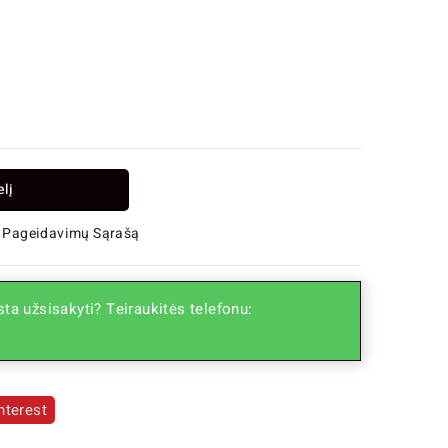
elį
 Į Pageidavimų Sąrašą
ta užsisakyti? Teiraukitės telefonu:
nterest