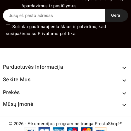
išpardavimus ir pasiūlymus
Sutinku gauti naujienlaiškius ir patvirtinu, kad
susipažinau su Privatumo politika.
Parduotuvės Informacija

Sekite Mus

Prekės

Mūsų Įmonė

cp
© 2026 - E-komercijos programinė įranga PrestaShop