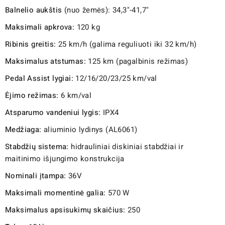
Balnelio aukštis
(nuo žemės): 34,3"-41,7"
Maksimali apkrova:
120 kg
Ribinis greitis:
25 km/h (galima reguliuoti iki 32 km/h)
Maksimalus atstumas:
125 km (pagalbinis režimas)
Pedal Assist lygiai:
12/16/20/23/25 km/val
Ėjimo režimas:
6 km/val
Atsparumo vandeniui lygis:
IPX4
Medžiaga:
aliuminio lydinys (AL6061)
Stabdžių sistema:
hidrauliniai diskiniai stabdžiai ir
maitinimo išjungimo konstrukcija
Nominali įtampa:
36V
Maksimali momentinė galia:
570 W
Maksimalus apsisukimų skaičius:
250