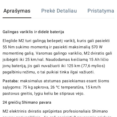
Aprašymas
Prekė Detaliau
Pristatymas
Galingas variklis ir didelė baterija
Eleglide M2 turi galingą bešepetį variklį, kuris gali pasiekti
55 Nm sukimo momentą ir pasiekti maksimalią 570 W
momentinę galią. Varomas galingo variklio, M2 dviratis gali
įsibėgėti iki 25 km/val. Naudodamas keičiamą 15 Ah ličio
jonų bateriją, jis gali nuvažiuoti iki 125 km (77,6 mylios)
pagalbiniu režimu, o tai puikiai tinka ilgai važiuoti.
Pastaba:
maksimalus atstumas pasiekiamas esant šioms
sąlygoms: 75 kg apkrova, 26 ℃ temperatūra, 15 km/h
pastovus greitis, lygiu keliu be stipraus vėjo.
24 greičių Shimano pavara
M2 elektrinis dviratis aprūpintas profesionaliais Shimano