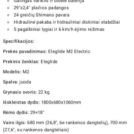
Galingas variklis ir didelė baterija
29"x2,4" plačios padangos
24 greičių Shimano pavara
Hidraulinė pakaba ir hidrauliniai diskiniai stabdžiai
5 pagalbiniai lygiai ir 6 km/h ėjimo režimas
Specifikacijos:
Prekės pavadinimas:
Eleglide M2 Electric
Prekinis ženklas:
Eleglide
Modelis:
M2
Spalva:
juoda
Grynasis svoris:
22 kg
Išskleistas dydis:
1800x680x1060mm
Rėmo dydis:
29×18"
Vairo ilgis:
680 mm (26,8", be rankenos dangtelių), 700 mm
(27,6", su rankenos dangteliais)