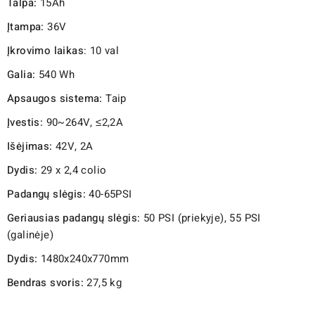
Talpa:
15Ah
Įtampa:
36V
Įkrovimo laikas
: 10 val
Galia:
540 Wh
Apsaugos sistema:
Taip
Įvestis:
90~264V, ≤2,2A
Išėjimas:
42V, 2A
Dydis:
29 x 2,4 colio
Padangų slėgis:
40-65PSI
Geriausias padangų slėgis:
50 PSI (priekyje), 55 PSI
(galinėje)
Dydis:
1480x240x770mm
Bendras svoris:
27,5 kg