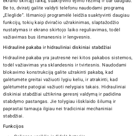
ekrano skirtąjį laiką, suaktyvinti ėjimo režimą ir dar daugiau.
Be to, dviratį galite valdyti telefonu naudodami programą
„Eleglide“. Išmanioji programėlė leidžia suaktyvinti daugiau
funkcijų, tokių kaip dviračio užrakinimas, slaptažodžio
nustatymas ir ekrano skirtojo laiko reguliavimas, todėl
važiavimas bus išmanesnis ir lengvesnis.
Hidraulinė pakaba ir hidrauliniai diskiniai stabdžiai
Hidraulinė pakaba yra jautresnė nei kitos pakabos sistemos,
todėl važiavimas yra sklandesnis ir tvirtesnis. Naudodami
blokavimo konstrukciją galite užrakinti pakabą, kad
galėtumėte greitai važiuoti lygiu keliu, ir atrakinti, kad
galėtumėte patogiai važiuoti nelygiais takais. Hidrauliniai
diskiniai stabdžiai užtikrina geresnį valdymą ir padidina
stabdymo pastangas. Jie tolygiau išsklaido šilumą ir
paprastai tarnauja ilgiau nei tradiciniai mechaniniai
stabdžiai.
Funkcijos