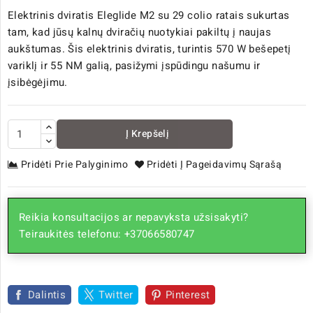
Elektrinis dviratis Eleglide M2 su 29 colio ratais sukurtas
tam, kad jūsų kalnų dviračių nuotykiai pakiltų į naujas
aukštumas. Šis elektrinis dviratis, turintis 570 W bešepetį
variklį ir 55 NM galią, pasižymi įspūdingu našumu ir
įsibėgėjimu.
Į Krepšelį
Pridėti Prie Palyginimo
Pridėti Į Pageidavimų Sąrašą
Reikia konsultacijos ar nepavyksta užsisakyti?
Teiraukitės telefonu: +37066580747
Dalintis
Twitter
Pinterest