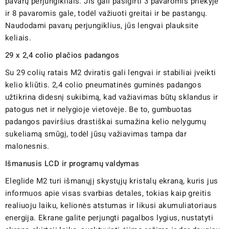
pavarų perjungikliais. Jis gali pasigirti 3 pavaromis priekyje
ir 8 pavaromis gale, todėl važiuoti greitai ir be pastangų.
Naudodami pavarų perjungiklius, jūs lengvai plauksite
keliais.
29 x 2,4 colio plačios padangos
Su 29 colių ratais M2 dviratis gali lengvai ir stabiliai įveikti
kelio kliūtis. 2,4 colio pneumatinės guminės padangos
užtikrina didesnį sukibimą, kad važiavimas būtų sklandus ir
patogus net ir nelygioje vietovėje. Be to, gumbuotas
padangos paviršius drastiškai sumažina kelio nelygumų
sukeliamą smūgį, todėl jūsų važiavimas tampa dar
malonesnis.
Išmanusis LCD ir programų valdymas
Eleglide M2 turi išmanųjį skystųjų kristalų ekraną, kuris jus
informuos apie visas svarbias detales, tokias kaip greitis
realiuoju laiku, kelionės atstumas ir likusi akumuliatoriaus
energija. Ekrane galite perjungti pagalbos lygius, nustatyti