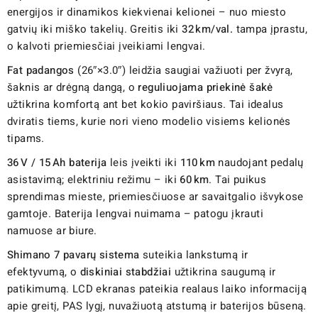
energijos ir dinamikos kiekvienai kelionei – nuo miesto
gatvių iki miško takelių. Greitis iki
32 km/val.
tampa įprastu,
o kalvoti priemiesčiai įveikiami lengvai.
Fat padangos
(26″×3.0″) leidžia saugiai važiuoti per žvyrą,
šaknis ar drėgną dangą, o
reguliuojama priekinė šakė
užtikrina komfortą ant bet kokio paviršiaus. Tai idealus
dviratis tiems, kurie nori vieno modelio visiems kelionės
tipams.
36 V / 15 Ah baterija
leis įveikti iki
110 km
naudojant pedalų
asistavimą; elektriniu režimu – iki
60 km
. Tai puikus
sprendimas mieste, priemiesčiuose ar savaitgalio išvykose
gamtoje. Baterija lengvai nuimama – patogu įkrauti
namuose ar biure.
Shimano 7 pavarų sistema
suteikia lankstumą ir
efektyvumą, o
diskiniai stabdžiai
užtikrina saugumą ir
patikimumą. LCD ekranas pateikia realaus laiko informaciją
apie greitį, PAS lygį, nuvažiuotą atstumą ir baterijos būseną.