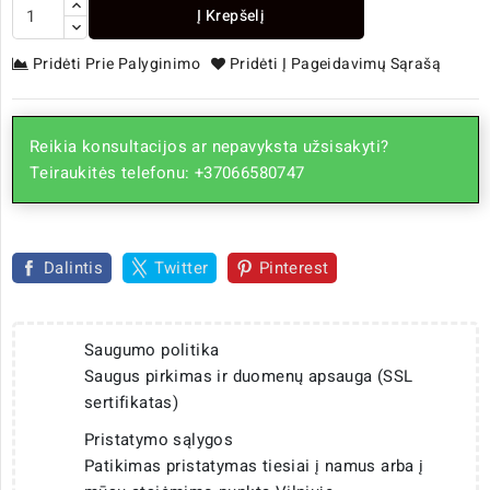
Į Krepšelį
Pridėti Prie Palyginimo
Pridėti Į Pageidavimų Sąrašą
Reikia konsultacijos ar nepavyksta užsisakyti?
Teiraukitės telefonu: +37066580747
Dalintis
Twitter
Pinterest
Saugumo politika
Saugus pirkimas ir duomenų apsauga (SSL
sertifikatas)
Pristatymo sąlygos
Patikimas pristatymas tiesiai į namus arba į