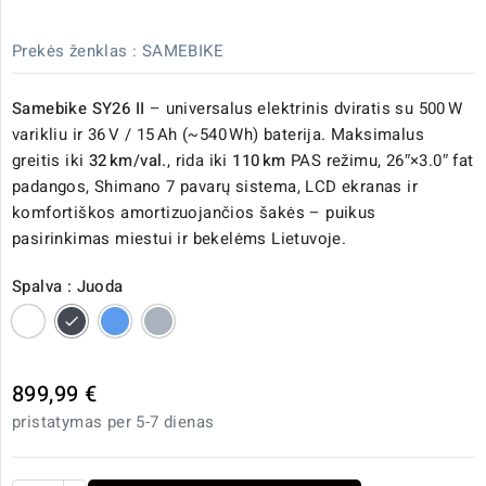
Prekės ženklas :
SAMEBIKE
Samebike SY26 II
– universalus elektrinis dviratis su 500 W
varikliu ir 36 V / 15 Ah (~540 Wh) baterija. Maksimalus
greitis iki
32 km/val.
, rida iki
110 km
PAS režimu, 26″×3.0″ fat
padangos, Shimano 7 pavarų sistema, LCD ekranas ir
komfortiškos amortizuojančios šakės – puikus
pasirinkimas miestui ir bekelėms Lietuvoje.
Spalva : Juoda
Balta
Juoda
Mėlyna
Pilka
899,99 €
pristatymas per 5-7 dienas