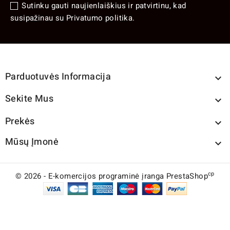
Sutinku gauti naujienlaiškius ir patvirtinu, kad
susipažinau su Privatumo politika.
Parduotuvės Informacija

Sekite Mus

Prekės

Mūsų Įmonė

cp
© 2026 - E-komercijos programinė įranga PrestaShop