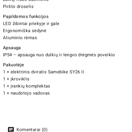
Piršto droselis
Papildomos funkcijos
LED žibintai priekyje ir gale
Ergonomiška sėdynė
Aliuminio rėmas
Apsauga
IP54 – apsauga nuo dulkių ir lengvo drėgmės poveikio
Pakuotėje
1 × elektrinis dviratis Samebike SY26 II
1 × įkroviklis
1 × įrankių komplektas
1 × naudotojo vadovas
Komentarai (0)