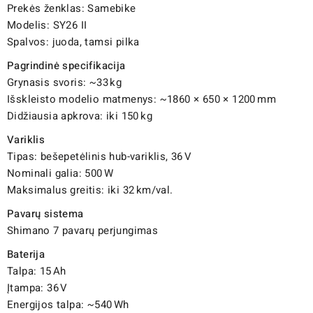
Prekės ženklas: Samebike
Modelis: SY26 II
Spalvos: juoda, tamsi pilka
Pagrindinė specifikacija
Grynasis svoris: ~33 kg
Išskleisto modelio matmenys: ~1860 × 650 × 1200 mm
Didžiausia apkrova: iki 150 kg
Variklis
Tipas: bešepetėlinis hub-variklis, 36 V
Nominali galia: 500 W
Maksimalus greitis: iki 32 km/val.
Pavarų sistema
Shimano 7 pavarų perjungimas
Baterija
Talpa: 15 Ah
Įtampa: 36 V
Energijos talpa: ~540 Wh