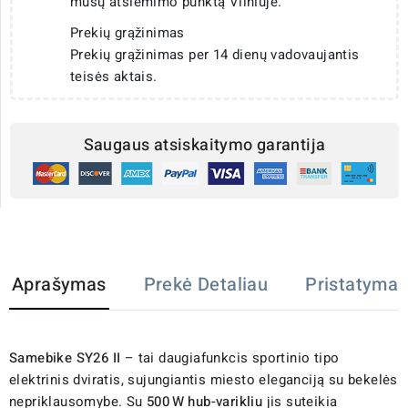
mūsų atsiėmimo punktą Vilniuje.
Prekių grąžinimas
Prekių grąžinimas per 14 dienų vadovaujantis
teisės aktais.
Saugaus atsiskaitymo garantija
Aprašymas
Prekė Detaliau
Pristatymas
Samebike SY26 II
– tai daugiafunkcis sportinio tipo
elektrinis dviratis, sujungiantis miesto eleganciją su bekelės
nepriklausomybe. Su
500 W hub-varikliu
jis suteikia