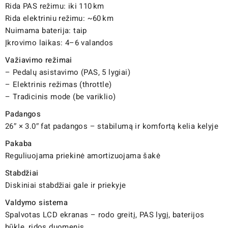
Rida PAS režimu: iki 110 km
Rida elektriniu režimu: ~60 km
Nuimama baterija: taip
Įkrovimo laikas: 4–6 valandos
Važiavimo režimai
– Pedalų asistavimo (PAS, 5 lygiai)
– Elektrinis režimas (throttle)
– Tradicinis mode (be variklio)
Padangos
26″ × 3.0″ fat padangos – stabilumą ir komfortą kelia kelyje
Pakaba
Reguliuojama priekinė amortizuojama šakė
Stabdžiai
Diskiniai stabdžiai gale ir priekyje
Valdymo sistema
Spalvotas LCD ekranas – rodo greitį, PAS lygį, baterijos
būklę, ridos duomenis