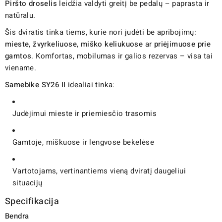
Piršto droselis
leidžia valdyti greitį be pedalų – paprasta ir
natūralu.
Šis dviratis tinka tiems, kurie nori judėti be apribojimų:
mieste
,
žvyrkeliuose
,
miško keliukuose
ar
priėjimuose prie
gamtos
. Komfortas, mobilumas ir galios rezervas – visa tai
viename.
Samebike SY26 II
idealiai tinka:
Judėjimui mieste ir priemiesčio trasomis
Gamtoje, miškuose ir lengvose bekelėse
Vartotojams, vertinantiems vieną dviratį daugeliui
situacijų
Specifikacija
Bendra