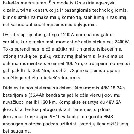
bekelės maršrutams. Šis modelis išsiskiria agresyviu
dizainu, tvirta konstrukcija ir pažangiomis technologijomis,
kurios užtikrina maksimalų komfortą, stabilumą ir našumą
net važiuojant sudėtingiausiomis sąlygomis.
Dviratis aprūpintas galingu
1200W nominalios galios
varikliu
, kurio maksimali momentinė galia siekia net
2400W
.
Toks sprendimas leidžia užtikrinti itin greitą įsibėgėjimą,
stiprią trauką bei puikų važiavimą įkalnėmis. Maksimalus
sukimo momentas siekia net
106 Nm
, o trumpam momentui
gali pakilti iki
250 Nm
, todėl GT73 puikiai susidoroja su
sudėtingu reljefu ir bekelės trasomis.
Didelės talpos sistema su
dviem išimamomis 48V 18.2Ah
baterijomis (36.4Ah bendra talpa)
leidžia vienu įkrovimu
nuvažiuoti net iki
130 km
. Komplekte esantys
du 48V 2A
įkrovikliai
leidžia patogiai įkrauti baterijas, o pilnas
įkrovimas trunka apie
9–10 valandų
. Integruota
BMS
apsaugos sistema
padeda užtikrinti baterijų ilgaamžiškumą
bei saugumą.