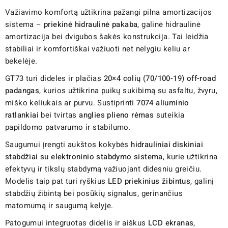
Važiavimo komfortą užtikrina pažangi pilna amortizacijos
sistema –
priekinė hidraulinė pakaba
, galinė hidraulinė
amortizacija bei dvigubos šakės konstrukcija. Tai leidžia
stabiliai ir komfortiškai važiuoti net nelygiu keliu ar
bekelėje.
GT73 turi dideles ir plačias
20×4 colių (70/100-19) off-road
padangas
, kurios užtikrina puikų sukibimą su asfaltu, žvyru,
miško keliukais ar purvu. Sustiprinti
7074 aliuminio
ratlankiai
bei tvirtas
anglies plieno rėmas
suteikia
papildomo patvarumo ir stabilumo.
Saugumui įrengti aukštos kokybės
hidrauliniai diskiniai
stabdžiai su elektroninio stabdymo sistema
, kurie užtikrina
efektyvų ir tikslų stabdymą važiuojant didesniu greičiu.
Modelis taip pat turi ryškius
LED priekinius žibintus
, galinį
stabdžių žibintą bei posūkių signalus, gerinančius
matomumą ir saugumą kelyje.
Patogumui integruotas didelis ir aiškus
LCD ekranas
,