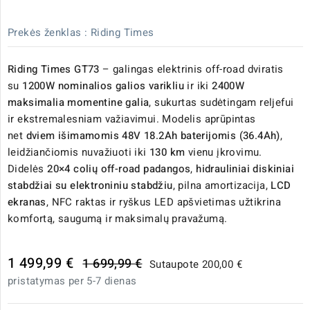
Prekės ženklas :
Riding Times
Riding Times GT73
– galingas elektrinis off-road dviratis
su
1200W nominalios galios varikliu
ir iki
2400W
maksimalia momentine galia
, sukurtas sudėtingam reljefui
ir ekstremalesniam važiavimui. Modelis aprūpintas
net
dviem išimamomis 48V 18.2Ah baterijomis (36.4Ah)
,
leidžiančiomis nuvažiuoti iki
130 km
vienu įkrovimu.
Didelės
20×4 colių off-road padangos
,
hidrauliniai diskiniai
stabdžiai su elektroniniu stabdžiu
, pilna amortizacija,
LCD
ekranas
, NFC raktas ir ryškus LED apšvietimas užtikrina
komfortą, saugumą ir maksimalų pravažumą.
1 499,99 €
1 699,99 €
Sutaupote 200,00 €
pristatymas per 5-7 dienas