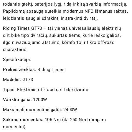
rodantis greitį, baterijos lygį, ridą ir kitą svarbią informaciją.
Papildomą apsaugą suteikia modernus
NFC išmanus raktas
,
leidžiantis saugiai užrakinti ir atrakinti dviratį.
Riding Times GT73
– tai vienas universaliausių elektrinių
dirt bike tipo dviračių, sukurtas tiems, kurie ieško galios,
ilgo nuvažiuojamo atstumo, komforto ir tikro off-road
charakterio.
Specifikacija:
Prekės ženklas:
Riding Times
Modelis:
GT73
Tipas:
Elektrinis off-road dirt bike dviratis
Variklio galia:
1200W
Maksimali momentinė galia:
2400W
Sukimo momentas:
106 Nm (iki 250 Nm trumpam
momentui)