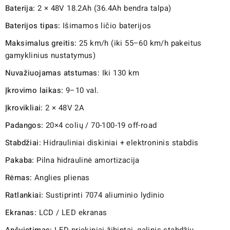
Baterija:
2 × 48V 18.2Ah (36.4Ah bendra talpa)
Baterijos tipas:
Išimamos ličio baterijos
Maksimalus greitis:
25 km/h (iki 55–60 km/h pakeitus
gamyklinius nustatymus)
Nuvažiuojamas atstumas:
Iki 130 km
Įkrovimo laikas:
9–10 val.
Įkrovikliai:
2 × 48V 2A
Padangos:
20×4 colių / 70-100-19 off-road
Stabdžiai:
Hidrauliniai diskiniai + elektroninis stabdis
Pakaba:
Pilna hidraulinė amortizacija
Rėmas:
Anglies plienas
Ratlankiai:
Sustiprinti 7074 aliuminio lydinio
Ekranas:
LCD / LED ekranas
Apšvietimas:
LED priekiniai žibintai, galinis stabdžių