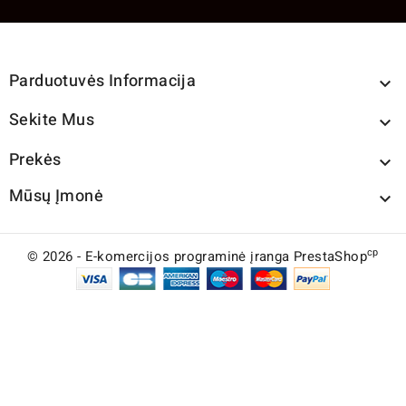
Parduotuvės Informacija

Sekite Mus

Prekės

Mūsų Įmonė

cp
© 2026 - E-komercijos programinė įranga PrestaShop