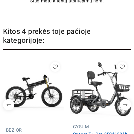
Šiuo metu klientų atsiliepimų nėra.
Kitos 4 prekės toje pačioje
kategorijoje:
CYSUM
BEZIOR