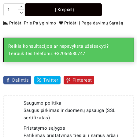
Į Krepšelį
Pridėti Prie Palyginimo
Pridėti Į Pageidavimų Sąrašą
Reikia konsultacijos ar nepavyksta užsisakyti?
Teiraukitės telefonu: +37066580747
Dalintis
Twitter
Pinterest
Saugumo politika
Saugus pirkimas ir duomenų apsauga (SSL
sertifikatas)
Pristatymo sąlygos
Patikimas pristatymas tiesiai į namus arba į