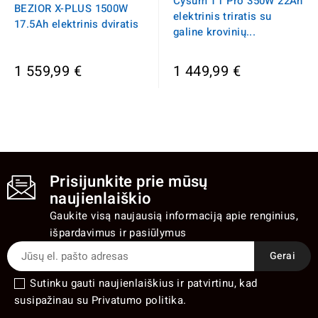
Cysum T1 Pro 350W 22Ah
BEZIOR X-PLUS 1500W
elektrinis triratis su
17.5Ah elektrinis dviratis
galine krovinių...
1 559,99 €
1 449,99 €
Prisijunkite prie mūsų
naujienlaiškio
Gaukite visą naujausią informaciją apie renginius,
išpardavimus ir pasiūlymus
Sutinku gauti naujienlaiškius ir patvirtinu, kad
susipažinau su Privatumo politika.