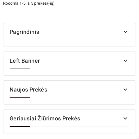
Rodoma 1-5 iš 5 prekės(-ių)
Pagrindinis

Left Banner

Naujos Prekės

Geriausiai Žiūrimos Prekės
