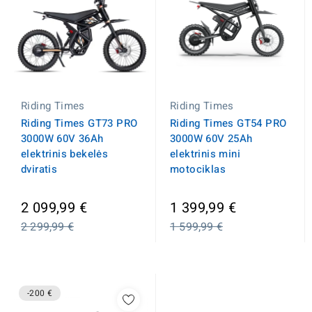
Riding Times
Riding Times
Riding Times GT73 PRO
Riding Times GT54 PRO
3000W 60V 36Ah
3000W 60V 25Ah
elektrinis bekelės
elektrinis mini
dviratis
motociklas
Įprasta
Įprasta
2 099,99 €
1 399,99 €
kaina
kaina
2 299,99 €
1 599,99 €
-200 €