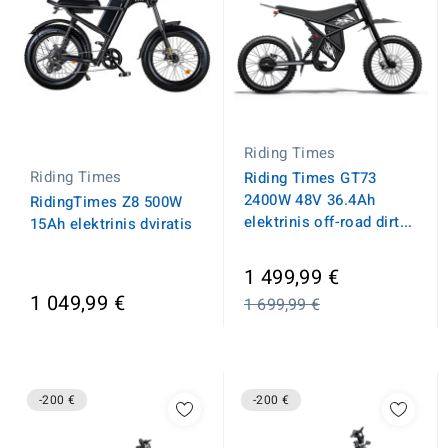
Riding Times
Riding Times
Riding Times GT73
2400W 48V 36.4Ah
RidingTimes Z8 500W
elektrinis off-road dirt...
15Ah elektrinis dviratis
Įprasta
1 499,99 €
kaina
1 049,99 €
1 699,99 €
-200 €
-200 €