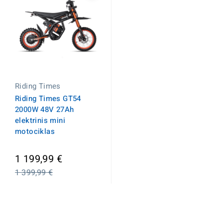
Riding Times
Riding Times GT54
2000W 48V 27Ah
elektrinis mini
motociklas
Įprasta
1 199,99 €
kaina
1 399,99 €