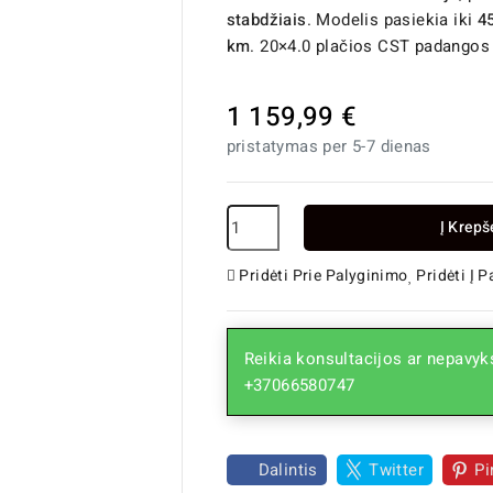
stabdžiais
. Modelis pasiekia iki
4
km
. 20×4.0 plačios CST padangos u
1 159,99 €
pristatymas per 5-7 dienas
Į Krepš
Pridėti Prie Palyginimo
Pridėti Į 
Reikia konsultacijos ar nepavyks
+37066580747
Dalintis
Twitter
Pi