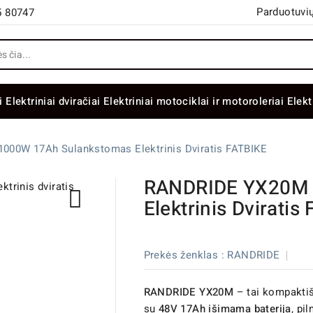
Parduotuvių
5 80747
i
Elektriniai dviračiai
Elektriniai motociklai ir motoroleriai
Elekt
00W 17Ah Sulankstomas Elektrinis Dviratis FATBIKE
RANDRIDE YX20M 

Elektrinis Dviratis
Prekės ženklas :
RANDRIDE
RANDRIDE YX20M
– tai kompaktiš
su
48V 17Ah išimama baterija
, pi