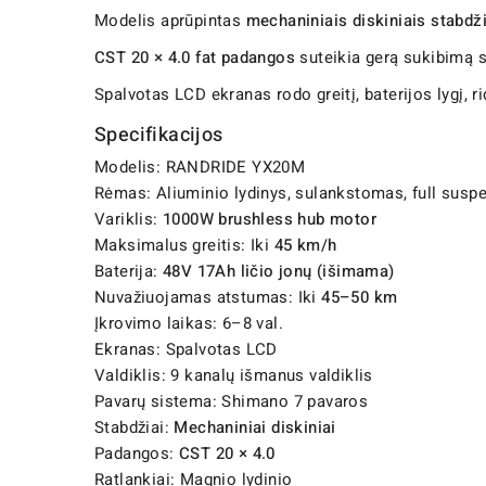
Modelis aprūpintas
mechaniniais diskiniais stabdž
CST 20 × 4.0 fat padangos
suteikia gerą sukibimą su
Spalvotas LCD ekranas rodo greitį, baterijos lygį, ri
Specifikacijos
Modelis: RANDRIDE YX20M
Rėmas: Aliuminio lydinys, sulankstomas, full susp
Variklis:
1000W brushless hub motor
Maksimalus greitis: Iki
45 km/h
Baterija:
48V 17Ah ličio jonų (išimama)
Nuvažiuojamas atstumas: Iki
45–50 km
Įkrovimo laikas: 6–8 val.
Ekranas: Spalvotas LCD
Valdiklis: 9 kanalų išmanus valdiklis
Pavarų sistema: Shimano 7 pavaros
Stabdžiai:
Mechaniniai diskiniai
Padangos:
CST 20 × 4.0
Ratlankiai: Magnio lydinio