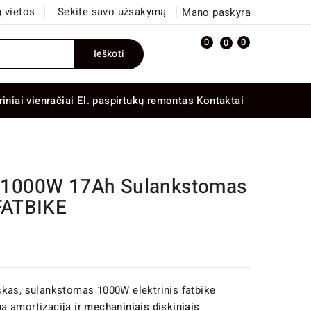
 vietos
Sekite savo užsakymą
Mano paskyra
0
0
0
Ieškoti
riniai vienračiai
El. paspirtukų remontas
Kontaktai
1000W 17Ah Sulankstomas
 FATBIKE
kas, sulankstomas 1000W elektrinis fatbike
lna amortizacija ir
mechaniniais diskiniais