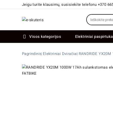
Jeigu turite klausimų, susisiekite telefonu +370 66
Visos kategorijos
Elektriniai paspirtuka

Elektriniai paspirtukai dideliais ratais
Elektriniai dviračiai su dviem varikliais
Pagrindinis
Elektriniai Dviračiai
RANDRIDE YX20M 10