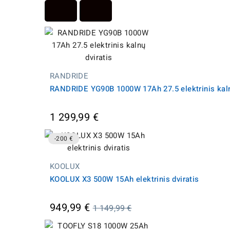
RANDRIDE
RANDRIDE YG90B 1000W 17Ah 27.5 elektrinis kaln
1 299,99 €
-200 €
KOOLUX
KOOLUX X3 500W 15Ah elektrinis dviratis
Įprasta
949,99 €
1 149,99 €
kaina