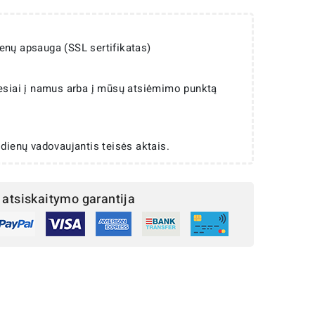
enų apsauga (SSL sertifikatas)
iesiai į namus arba į mūsų atsiėmimo punktą
 dienų vadovaujantis teisės aktais.
atsiskaitymo garantija