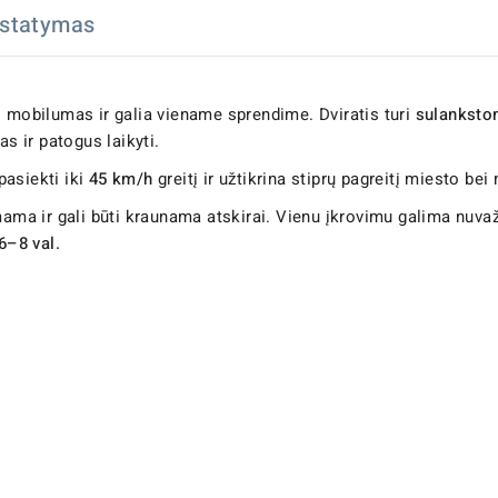
istatymas
 mobilumas ir galia viename sprendime. Dviratis turi
sulankstom
as ir patogus laikyti.
pasiekti iki
45 km/h
greitį ir užtikrina stiprų pagreitį miesto be
ama ir gali būti kraunama atskirai. Vienu įkrovimu galima nuvaž
6–8 val.