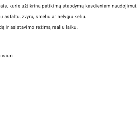
iais
, kurie užtikrina patikimą stabdymą kasdieniam naudojimui.
 asfaltu, žvyru, smėliu ar nelygiu keliu.
dą ir asistavimo režimą realiu laiku.
ension