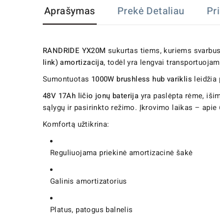
Aprašymas
Prekė Detaliau
Pr
RANDRIDE YX20M
sukurtas tiems, kuriems svarbus
link) amortizacija
, todėl yra lengvai transportuojam
Sumontuotas
1000W brushless hub variklis
leidžia 
48V 17Ah ličio jonų baterija
yra paslėpta rėme, išim
sąlygų ir pasirinkto režimo. Įkrovimo laikas – apie
Komfortą užtikrina:
Reguliuojama priekinė amortizacinė šakė
Galinis amortizatorius
Platus, patogus balnelis