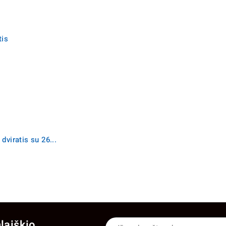
tis
viratis su 26...
laiškio