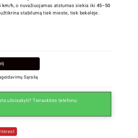
5 km/h
, o nuvažiuojamas atstumas siekia iki
45–50
žtikrina stabilumą tiek mieste, tiek bekelėje.
elį
Pageidavimų Sąrašą
ta užsisakyti? Teiraukitės telefonu:
nterest