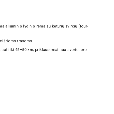
ą aliuminio lydinio rėmą su keturių svirčių (four-
i mišrioms trasoms.
iuoti iki
45–50 km
, priklausomai nuo svorio, oro