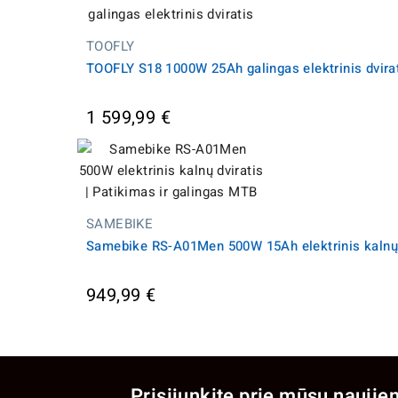
TOOFLY
TOOFLY S18 1000W 25Ah galingas elektrinis dvira
1 599,99 €
SAMEBIKE
Samebike RS-A01Men 500W 15Ah elektrinis kalnų d
949,99 €
Prisijunkite prie mūsų naujien