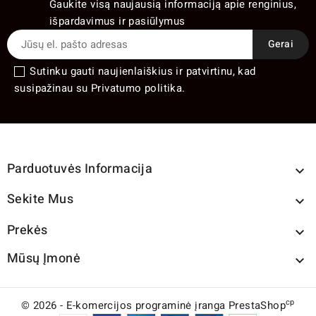
Gaukite visą naujausią informaciją apie renginius,
išpardavimus ir pasiūlymus
Sutinku gauti naujienlaiškius ir patvirtinu, kad
susipažinau su Privatumo politika.
Parduotuvės Informacija

Sekite Mus

Prekės

Mūsų Įmonė

cp
© 2026 - E-komercijos programinė įranga PrestaShop