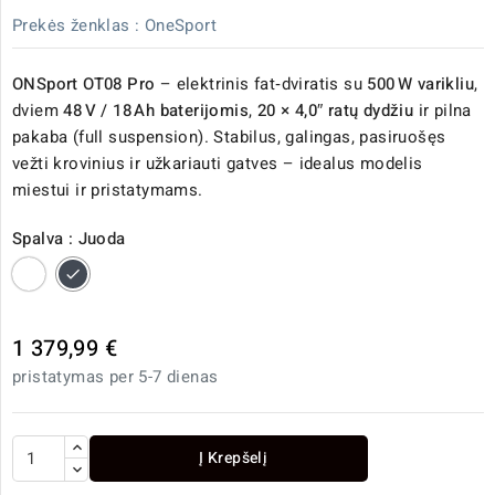
Prekės ženklas :
OneSport
ONSport OT08 Pro
– elektrinis fat‑dviratis su
500 W varikliu
,
dviem
48 V / 18 Ah baterijomis
,
20 × 4,0″ ratų dydžiu
ir pilna
pakaba (full suspension). Stabilus, galingas, pasiruošęs
vežti krovinius ir užkariauti gatves – idealus modelis
miestui ir pristatymams.
Spalva : Juoda
Balta
Juoda
1 379,99 €
pristatymas per 5-7 dienas
Į Krepšelį