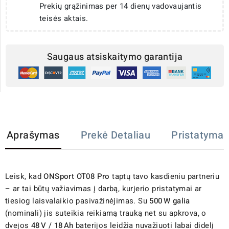
Prekių grąžinimas per 14 dienų vadovaujantis
teisės aktais.
Saugaus atsiskaitymo garantija
Aprašymas
Prekė Detaliau
Pristatymas
Leisk, kad
ONSport OT08 Pro
taptų tavo kasdieniu partneriu
– ar tai būtų važiavimas į darbą, kurjerio pristatymai ar
tiesiog laisvalaikio pasivažinėjimas. Su
500 W galia
(nominali) jis suteikia reikiamą trauką net su apkrova, o
dvejos
48 V / 18 Ah
baterijos leidžia nuvažiuoti labai didelį