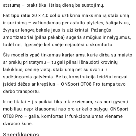
atstumą – praktiškai ištisą dieną be sustojimų.
Fat tipo ratai 20 × 4,0 colio
užtikrina maksimalią stabilumą
ir sukibimą – važiuodamas per asfalto plyteles, šaligatvius,
žvyrą ar lengvą bekelę jausiis užtikrintai. Pažangūs
amortizatoriai (pilna pakaba) sugeria smūgius ir nelygumus,
todėl net ilgesnėje kelionėje nejautėsi diskomforto.
Šis modelis ypač tinkamas
kurjeriams
, kurie dirba su maisto
ar prekių pristatymu – tu gali pilnai išnaudoti krovinių
laikiklius, dešinę vietą, stabilumą net su svoriu ir
sudėtingomis gatvėmis. Be to, konstrukcija leidžia lengvai
įsidėti dėžes ar krepšius –
ONSport OT08 Pro
tampa tavo
darbo transportu.
Ir ne tik tai – jis puikiai tiks ir kiekvienam, kas nori gyventi
mobiliau, nepriklausomai nuo oro ar kelio sąlygų.
ONSport
OT08 Pro
– galia, komfortas ir funkcionalumas viename
dviračio kūne.
Specifikacijos