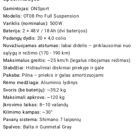
Gamintojas:
ONSport
Modelis:
OT08 Pro Full Suspension
Variklis (nominalus):
500 W
Baterija:
2 × 48 V / 18 Ah (dvi baterijos)
Padangų dydis:
20 × 4,0 colio
Nuvažiuojamas atstumas:
labai didelis – priklausomai nuo
sąlygų ir režimo (170 - 190 km)
Maksimalus greitis:
~25 km/h (legalus ribojamas režimas)
Stabdžiai:
Hidrauliniai diskiniai priekyje ir gale
Pakaba:
Pilna – priekis ir galas amortizuojami
Rėmo medžiaga:
Aliuminio lydinys
Svoris (be baterijų):
~39,2 kg
Maksimali apkrova:
~120 kg
Įkrovimo laikas:
8–10 valandų
Kilmimo kampas:
~30°
Pavarų sistema:
Shimano 7 laipsnių
Spalvos:
Balta ir Gunmetal Gray