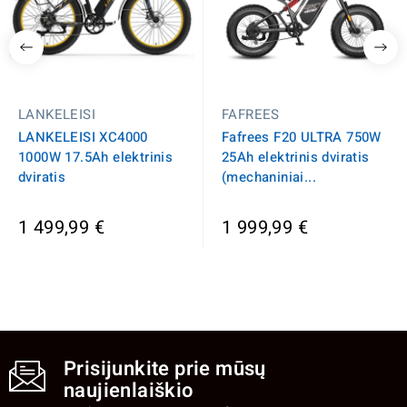
LANKELEISI
FAFREES
LANKELEISI XC4000
Fafrees F20 ULTRA 750W
1000W 17.5Ah elektrinis
25Ah elektrinis dviratis
dviratis
(mechaniniai...
1 499,99 €
1 999,99 €
Prisijunkite prie mūsų
naujienlaiškio