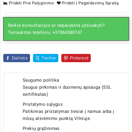
Pridėti Prie Palyginimo
Pridėti Į Pageidavimų Sąrašą
Reikia konsultacijos ar nepavyksta užsisakyti?
Teiraukitės telefonu: +37066580747
Dalintis
Twitter
Pinterest
Saugumo politika
Saugus pirkimas ir duomenų apsauga (SSL
sertifikatas)
Pristatymo sąlygos
Patikimas pristatymas tiesiai į namus arba į
mūsų atsiėmimo punktą Vilniuje.
Prekių grąžinimas