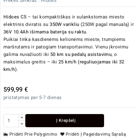
Prekės ženklas :
Hidoes
Hidoes C5
– tai kompaktiškas ir sulankstomas miesto
elektrinis dviratis su
350W varikliu
(250W pagal manualą) ir
36V 10.4Ah išimama baterija su raktu
.
Puikiai tinka kasdienėms kelionėms mieste, trumpiems
maršrutams ir patogiam transportavimui. Vienu įkrovimu
galima nuvažiuoti iki
50 km su pedalų asistavimu
, o
maksimalus greitis – iki
25 km/h (reguliuojamas iki 32
km/h)
.
599,99 €
pristatymas per 5-7 dienas
Į Krepšelį
Pridėti Prie Palyginimo
Pridėti Į Pageidavimų Sąrašą