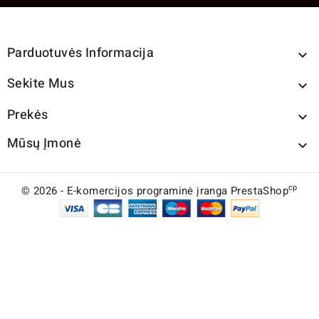
Parduotuvės Informacija

Sekite Mus

Prekės

Mūsų Įmonė

cp
© 2026 - E-komercijos programinė įranga PrestaShop