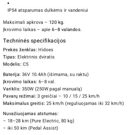
IP54 atsparumas dulkėms ir vandeniui
Maksimali apkrova –
120 kg
.
Įkrovimo laikas – apie
6–8 valandos
.
Techninės specifikacijos
Prekės ženklas:
Hidoes
Tipas:
Elektrinis dviratis
Modelis:
C5
Baterija:
36V 10.4Ah (išimama, su raktu)
Įkrovimo laikas:
6–8 val.
Variklis:
350W (250W pagal manualą)
Pavarų režimai:
3 greičiai – 10 / 15 / 25 km/h
Maksimalus greitis:
25 km/h (reguliuojamas iki 32 km/h)
Nuvažiuojamas atstumas:
– 18–28 km (Pure Electric, 80 kg)
– iki 50 km (Pedal Assist)