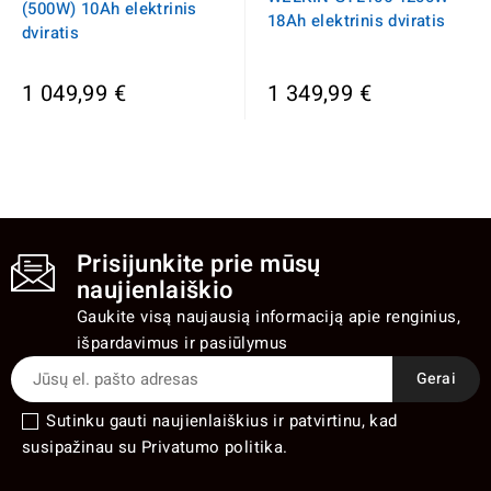
(500W) 10Ah elektrinis
18Ah elektrinis dviratis
dviratis
1 049,99 €
1 349,99 €
Prisijunkite prie mūsų
naujienlaiškio
Gaukite visą naujausią informaciją apie renginius,
išpardavimus ir pasiūlymus
Sutinku gauti naujienlaiškius ir patvirtinu, kad
susipažinau su Privatumo politika.