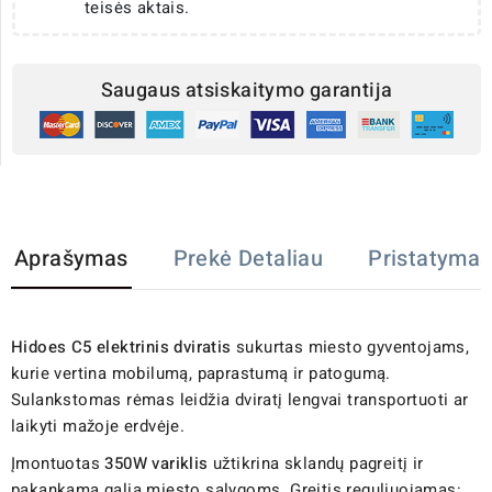
teisės aktais.
Saugaus atsiskaitymo garantija
Aprašymas
Prekė Detaliau
Pristatymas
Hidoes C5 elektrinis dviratis
sukurtas miesto gyventojams,
kurie vertina mobilumą, paprastumą ir patogumą.
Sulankstomas rėmas leidžia dviratį lengvai transportuoti ar
laikyti mažoje erdvėje.
Įmontuotas
350W variklis
užtikrina sklandų pagreitį ir
pakankamą galią miesto sąlygoms. Greitis reguliuojamas: