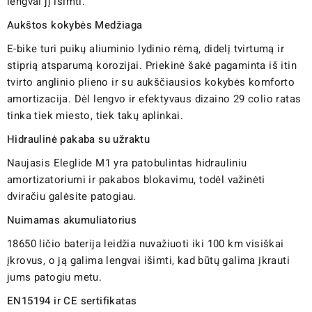
lengvai jį išimti.
Aukštos kokybės Medžiaga
E-bike turi puikų aliuminio lydinio rėmą, didelį tvirtumą ir
stiprią atsparumą korozijai. Priekinė šakė pagaminta iš itin
tvirto anglinio plieno ir su aukščiausios kokybės komforto
amortizacija. Dėl lengvo ir efektyvaus dizaino 29 colio ratas
tinka tiek miesto, tiek takų aplinkai.
Hidraulinė pakaba su užraktu
Naujasis Eleglide M1 yra patobulintas hidrauliniu
amortizatoriumi ir pakabos blokavimu, todėl važinėti
dviračiu galėsite patogiau.
Nuimamas akumuliatorius
18650 ličio baterija leidžia nuvažiuoti iki 100 km visiškai
įkrovus, o ją galima lengvai išimti, kad būtų galima įkrauti
jums patogiu metu.
EN15194 ir CE sertifikatas