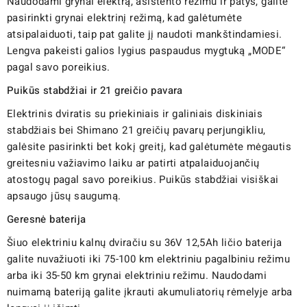
Naudodami grynai elektrą, asistento režimu ir patys, galite
pasirinkti grynai elektrinį režimą, kad galėtumėte
atsipalaiduoti, taip pat galite jį naudoti mankštindamiesi.
Lengva pakeisti galios lygius paspaudus mygtuką „MODE“
pagal savo poreikius.
Puikūs stabdžiai ir 21 greičio pavara
Elektrinis dviratis su priekiniais ir galiniais diskiniais
stabdžiais bei Shimano 21 greičių pavarų perjungikliu,
galėsite pasirinkti bet kokį greitį, kad galėtumėte mėgautis
greitesniu važiavimo laiku ar patirti atpalaiduojančių
atostogų pagal savo poreikius. Puikūs stabdžiai visiškai
apsaugo jūsų saugumą.
Geresnė baterija
Šiuo elektriniu kalnų dviračiu su 36V 12,5Ah ličio baterija
galite nuvažiuoti iki 75-100 km elektriniu pagalbiniu režimu
arba iki 35-50 km grynai elektriniu režimu. Naudodami
nuimamą bateriją galite įkrauti akumuliatorių rėmelyje arba