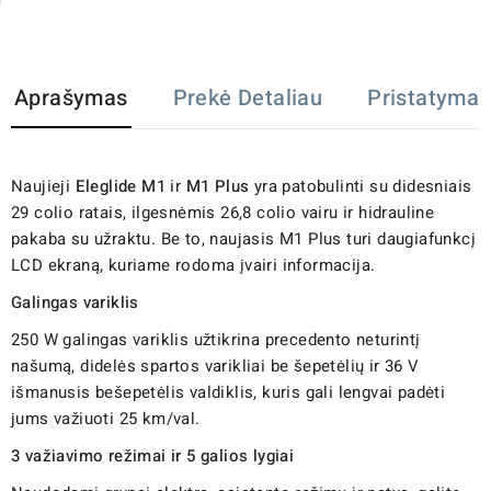
Aprašymas
Prekė Detaliau
Pristatymas
Naujieji
Eleglide M1
ir
M1 Plus
yra patobulinti su didesniais
29 colio ratais, ilgesnėmis 26,8 colio vairu ir hidrauline
pakaba su užraktu. Be to, naujasis M1 Plus turi daugiafunkcį
LCD ekraną, kuriame rodoma įvairi informacija.
Galingas variklis
250 W galingas variklis užtikrina precedento neturintį
našumą, didelės spartos varikliai be šepetėlių ir 36 V
išmanusis bešepetėlis valdiklis, kuris gali lengvai padėti
jums važiuoti 25 km/val.
3 važiavimo režimai ir 5 galios lygiai