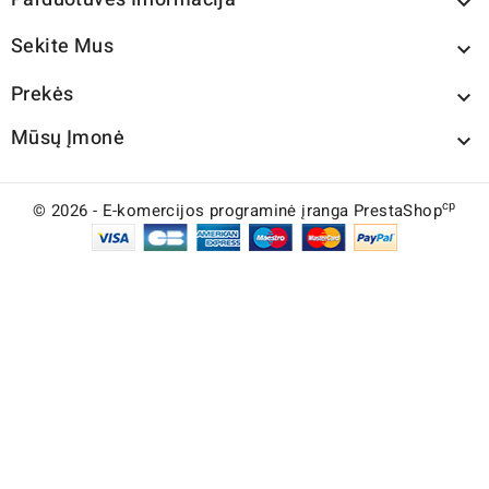

Sekite Mus

Prekės

Mūsų Įmonė

cp
© 2026 - E-komercijos programinė įranga PrestaShop