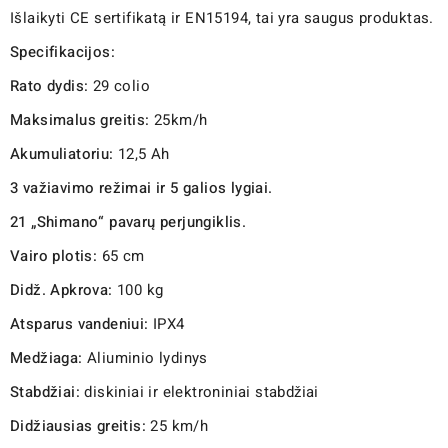
Išlaikyti CE sertifikatą ir EN15194, tai yra saugus produktas.
Specifikacijos:
Rato dydis:
29 colio
Maksimalus greitis:
25km/h
Akumuliatoriu:
12,5 Ah
3 važiavimo režimai ir 5 galios lygiai.
21 „Shimano“ pavarų perjungiklis.
Vairo plotis:
65 cm
Didž. Apkrova:
100 kg
Atsparus vandeniui:
IPX4
Medžiaga:
Aliuminio lydinys
Stabdžiai:
diskiniai ir elektroniniai stabdžiai
Didžiausias greitis:
25 km/h