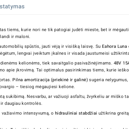
istatymas
as tiems, kurie nori ne tik patogiai judėti mieste, bet ir mėgau
landi ir maloni.
automobilių spūstis, jauti vėją ir visišką laisvę. Su
Eahora Luna e
ėgėtum, lengvai įveiktum įkalnes ir visada jaustumeisi užtikrinta
asdienėms kelionėms, tiek savaitgalio pasivažinėjimams.
48V 15A
jimo apie įkrovimą. Tai optimalus pasirinkimas tiems, kurie ieš
ortas.
Pilna amortizacija (priekinė ir galinė)
sugeria nelygumus, 
nuovargio – tiesiog mėgaujiesi kelione.
ntą sukibimą. Nesvarbu, ar važiuoji asfaltu, žvyrkeliu ar miško t
ir daugiau kontrolės.
ti važiavimo intensyvumą, o
hidrauliniai stabdžiai
užtikrina greit