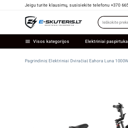
Jeigu turite klausimų, susisiekite telefonu +370 66
Visos kategorijos
Elektriniai paspirtuka

Elektriniai paspirtukai dideliais ratais
Elektriniai dviračiai su dviem varikliais
Pagrindinis
Elektriniai Dviračiai
Eahora Luna 1000W 