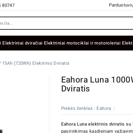
Parduotuvių
5 80747
i
Elektriniai dviračiai
Elektriniai motociklai ir motoroleriai
Elekt
15Ah (720Wh) Elektrinis Dviratis
Eahora Luna 1000W
Dviratis
Prekės ženklas :
Eahora
Eahora Luna elektrinis dviratis su
pasirinkimas kasdieniam važiavim