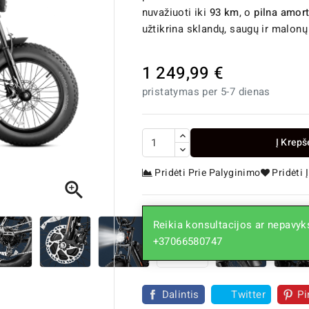
nuvažiuoti iki
93 km
, o
pilna amort
užtikrina sklandų, saugų ir malonų
1 249,99 €
pristatymas per 5-7 dienas
Į Krepš
Pridėti Prie Palyginimo
Pridėti

Reikia konsultacijos ar nepavyks
+37066580747
Dalintis
Twitter
Pi