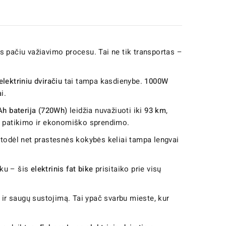
tis pačiu važiavimo procesu. Tai ne tik transportas –
lektriniu dviračiu
tai tampa kasdienybe.
1000W
i.
h baterija (720Wh)
leidžia nuvažiuoti iki
93 km
,
ko patikimo ir ekonomiško sprendimo.
todėl net prastesnės kokybės keliai tampa lengvai
aku – šis
elektrinis fat bike
prisitaiko prie visų
ą ir saugų sustojimą. Tai ypač svarbu mieste, kur