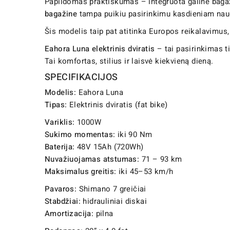
Papildomas praktiškumas – integruota galinė bagažinė
bagažine
tampa puikiu pasirinkimu kasdieniam nau
Šis modelis taip pat atitinka Europos reikalavimus, 
Eahora Luna elektrinis dviratis
– tai pasirinkimas ti
Tai komfortas, stilius ir laisvė kiekvieną dieną.
SPECIFIKACIJOS
Modelis:
Eahora Luna
Tipas:
Elektrinis dviratis (fat bike)
Variklis:
1000W
Sukimo momentas:
iki 90 Nm
Baterija:
48V 15Ah (720Wh)
Nuvažiuojamas atstumas:
71 – 93 km
Maksimalus greitis:
iki 45–53 km/h
Pavaros:
Shimano 7 greičiai
Stabdžiai:
hidrauliniai diskai
Amortizacija:
pilna