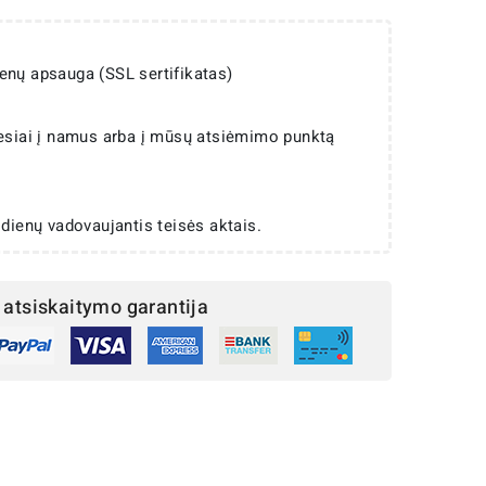
enų apsauga (SSL sertifikatas)
iesiai į namus arba į mūsų atsiėmimo punktą
 dienų vadovaujantis teisės aktais.
atsiskaitymo garantija