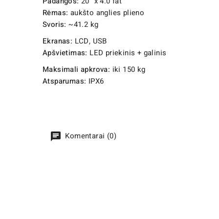
Padangos:
20” x 4.0 fat
Rėmas:
aukšto anglies plieno
Svoris:
~41.2 kg
Ekranas:
LCD, USB
Apšvietimas:
LED priekinis + galinis
Maksimali apkrova:
iki 150 kg
Atsparumas:
IPX6
Komentarai (0)