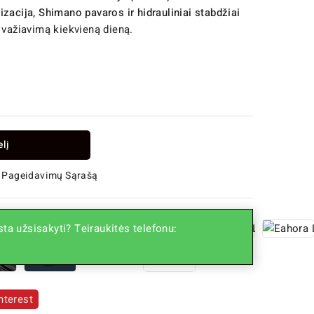
izacija, Shimano pavaros ir hidrauliniai stabdžiai
 važiavimą kiekvieną dieną.
elį
 Į Pageidavimų Sąrašą
ta užsisakyti? Teiraukitės telefonu:
nterest