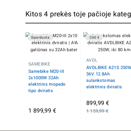
Kitos 4 prekės toje pačioje kateg
Išparduota
-260 €
AVDL
SAMEBIKE
AVDLBIKE A21S 250
Samebike M20-III
36V 12.8Ah
2x1000W 32Ah
sulankstomas
elektrinis mopedo
elektrinis dviratis
tipo dviratis
Įprasta
899,99 €
kaina
1 899,99 €
1 159,99 €