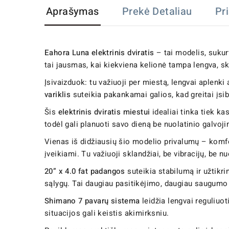
Aprašymas
Prekė Detaliau
Pr
Eahora Luna elektrinis dviratis
– tai modelis, sukurt
tai jausmas, kai kiekviena kelionė tampa lengva, sk
Įsivaizduok: tu važiuoji per miestą, lengvai aplenki 
variklis
suteikia pakankamai galios, kad greitai įsib
Šis
elektrinis dviratis miestui
idealiai tinka tiek k
todėl gali planuoti savo dieną be nuolatinio galvo
Vienas iš didžiausių šio modelio privalumų – komf
įveikiami. Tu važiuoji sklandžiai, be vibracijų, be 
20” x 4.0 fat padangos
suteikia stabilumą ir užtikri
sąlygų. Tai daugiau pasitikėjimo, daugiau saugumo 
Shimano 7 pavarų sistema
leidžia lengvai reguliuo
situacijos gali keistis akimirksniu.