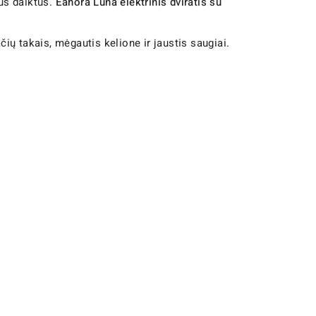
tus daiktus.
Eahora Luna elektrinis dviratis su
čių takais, mėgautis kelione ir jaustis saugiai.