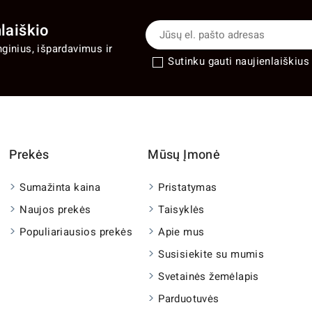
laiškio
nginius, išpardavimus ir
Sutinku gauti naujienlaiškius 
Prekės
Mūsų Įmonė
Sumažinta kaina
Pristatymas
Naujos prekės
Taisyklės
Populiariausios prekės
Apie mus
Susisiekite su mumis
Svetainės žemėlapis
Parduotuvės