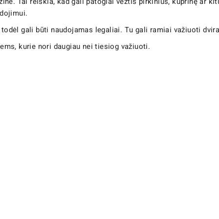
. Tai reiškia, kad gali patogiai vežtis pirkinius, kuprinę ar ki
dojimui.
todėl gali būti naudojamas legaliai. Tu gali ramiai važiuoti dvira
ems, kurie nori daugiau nei tiesiog važiuoti.