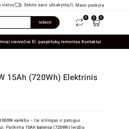
 vietos
Sekite savo užsakymą
Mano paskyra
0
0
0
Ieškoti
riniai vienračiai
El. paspirtukų remontas
Kontaktai
 15Ah (720Wh) Elektrinis
 1000W varikliu
– tai stilingas ir patogus
ui. Patikima
15Ah baterija (720Wh)
leidžia