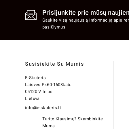
Prisijunkite prie mūsų naujien
Gaukite visą naujausią informaciją apie re
pasiūlymus
Susisiekite Su Mumis
E-Skuteris
Laisves Pr.60-1603kab.
05120 Vilnius
Lietuva
info@e-skuteris.lt
Turite Klausimų? Skambinkite
Mums