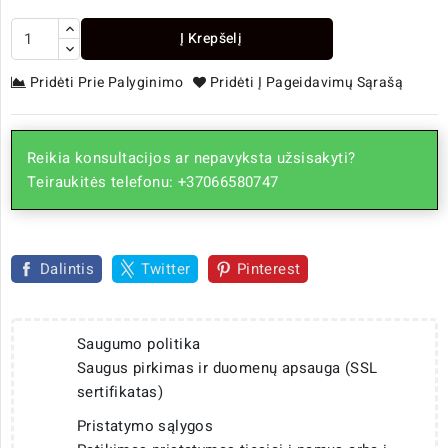
Į Krepšelį
Pridėti Prie Palyginimo
Pridėti Į Pageidavimų Sąrašą
Reikia konsultacijos ar nepavyksta užsisakyti?
Teiraukitės telefonu: +37066580747
Dalintis
Twitter
Pinterest
Saugumo politika
Saugus pirkimas ir duomenų apsauga (SSL
sertifikatas)
Pristatymo sąlygos