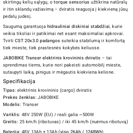
skirtingų kelių sąlygų, o
torque sensorius
užtikrina natūralų
ir itin sklandų važiavimą – dviratis reaguoja į kiekvieną jūsų
pedalų judesį.
Saugumą garantuoja
hidrauliniai diskiniai stabdžiai
, kurie
veikia tiksliai ir patikimai net esant maksimaliai apkrovai.
Tvirti
CST 20x3.0 padangos
suteikia stabilumą ir komfortą
tiek mieste, tiek prastesnės kokybės keliuose.
JABOBIKE Transer elektrinis krovininis dviratis
– tai
sprendimas tiems, kurie nori pakeisti automobilį mieste,
sutaupyti laiką, pinigus ir mėgautis kiekviena kelione.
Specifikacija
Tipas:
elektrinis krovininis (cargo) dviratis
Prekės ženklas:
JABOBIKE
Modelis:
Transer
Variklis:
48V 250W (EU) / reali galia ~500W
Greitis:
25 km/h (ribotuvas) / iki 45 km/h (nuėmus ribotuvą)
Baterija:
48V 13Ah + 13Ah (
viso 26Ah / 1248Wh
)