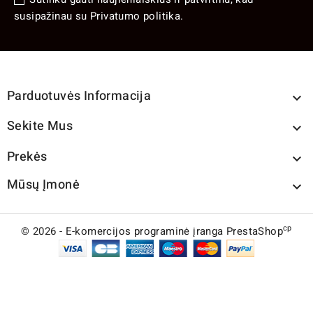
susipažinau su Privatumo politika.
Parduotuvės Informacija

Sekite Mus

Prekės

Mūsų Įmonė

cp
© 2026 - E-komercijos programinė įranga PrestaShop