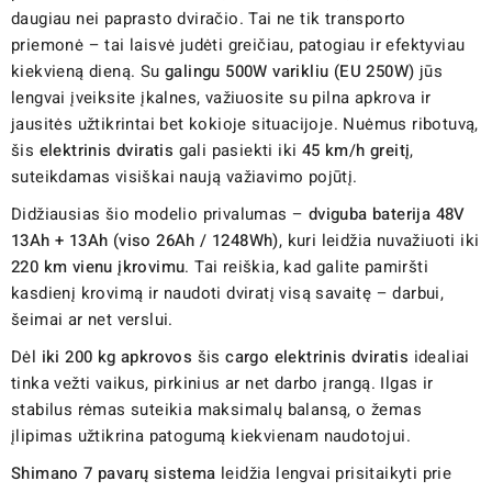
daugiau nei paprasto dviračio. Tai ne tik transporto
priemonė – tai laisvė judėti greičiau, patogiau ir efektyviau
kiekvieną dieną. Su
galingu 500W varikliu (EU 250W)
jūs
lengvai įveiksite įkalnes, važiuosite su pilna apkrova ir
jausitės užtikrintai bet kokioje situacijoje. Nuėmus ribotuvą,
šis
elektrinis dviratis
gali pasiekti iki
45 km/h greitį
,
suteikdamas visiškai naują važiavimo pojūtį.
Didžiausias šio modelio privalumas –
dviguba baterija 48V
13Ah + 13Ah (viso 26Ah / 1248Wh)
, kuri leidžia nuvažiuoti iki
220 km vienu įkrovimu
. Tai reiškia, kad galite pamiršti
kasdienį krovimą ir naudoti dviratį visą savaitę – darbui,
šeimai ar net verslui.
Dėl
iki 200 kg apkrovos
šis
cargo elektrinis dviratis
idealiai
tinka vežti vaikus, pirkinius ar net darbo įrangą. Ilgas ir
stabilus rėmas suteikia maksimalų balansą, o žemas
įlipimas užtikrina patogumą kiekvienam naudotojui.
Shimano 7 pavarų sistema
leidžia lengvai prisitaikyti prie