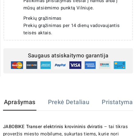
Patikimas pristatymas tiesiai į namus arba į
mūsų atsiėmimo punktą Vilniuje.
Prekių grąžinimas
Prekių grąžinimas per 14 dienų vadovaujantis
teisės aktais.
Saugaus atsiskaitymo garantija
Aprašymas
Prekė Detaliau
Pristatymas
JABOBIKE Transer elektrinis krovininis dviratis
– tai tikras
proveržis miesto mobilume, sukurtas tiems, kurie nori