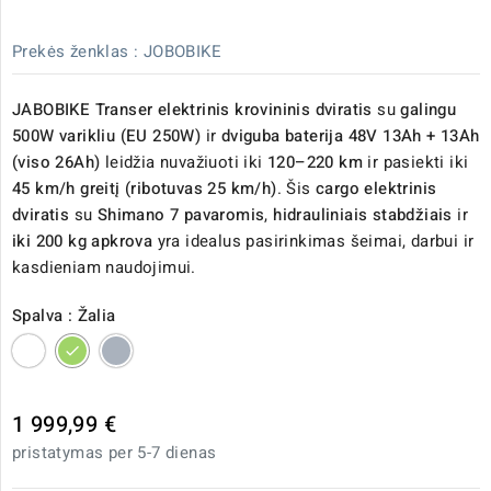
Prekės ženklas :
JOBOBIKE
JABOBIKE Transer elektrinis krovininis dviratis
su
galingu
500W varikliu (EU 250W)
ir
dviguba baterija 48V 13Ah + 13Ah
(viso 26Ah)
leidžia nuvažiuoti iki
120–220 km
ir pasiekti iki
45 km/h greitį (ribotuvas 25 km/h)
. Šis
cargo elektrinis
dviratis
su
Shimano 7 pavaromis
,
hidrauliniais stabdžiais
ir
iki 200 kg apkrova
yra idealus pasirinkimas šeimai, darbui ir
kasdieniam naudojimui.
Spalva : Žalia
Balta
Žalia
Pilka
1 999,99 €
pristatymas per 5-7 dienas