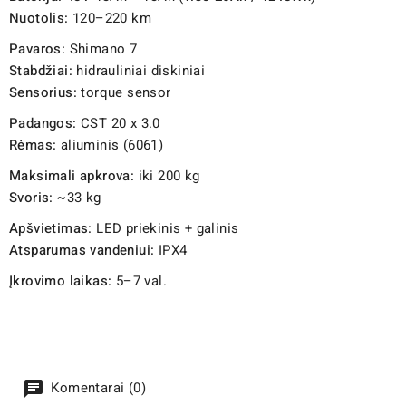
Nuotolis:
120–220 km
Pavaros:
Shimano 7
Stabdžiai:
hidrauliniai diskiniai
Sensorius:
torque sensor
Padangos:
CST 20 x 3.0
Rėmas:
aliuminis (6061)
Maksimali apkrova:
iki 200 kg
Svoris:
~33 kg
Apšvietimas:
LED priekinis + galinis
Atsparumas vandeniui:
IPX4
Įkrovimo laikas:
5–7 val.
Komentarai (0)