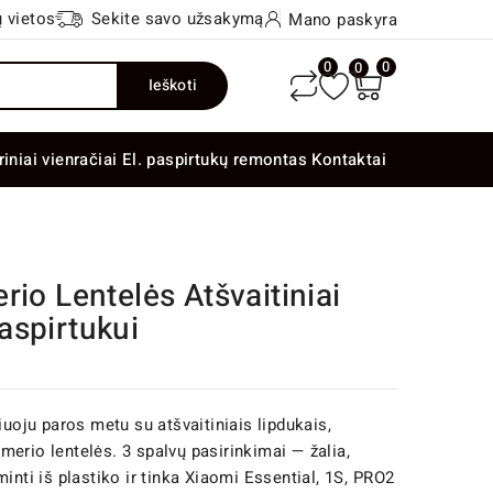
 vietos
Sekite savo užsakymą
Mano paskyra
0
0
0
Ieškoti
riniai vienračiai
El. paspirtukų remontas
Kontaktai
rio Lentelės Atšvaitiniai
aspirtukui
ju paros metu su atšvaitiniais lipdukais,
erio lentelės. 3 spalvų pasirinkimai — žalia,
inti iš plastiko ir tinka Xiaomi Essential, 1S, PRO2