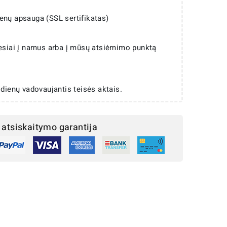
enų apsauga (SSL sertifikatas)
iesiai į namus arba į mūsų atsiėmimo punktą
 dienų vadovaujantis teisės aktais.
atsiskaitymo garantija