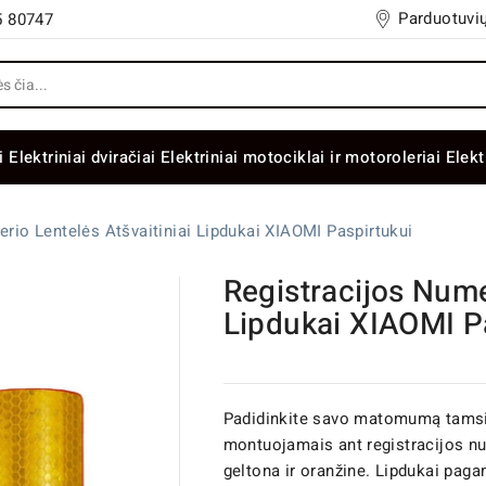
Parduotuvių
5 80747
i
Elektriniai dviračiai
Elektriniai motociklai ir motoroleriai
Elekt
rio Lentelės Atšvaitiniai Lipdukai XIAOMI Paspirtukui
Registracijos Nume
Lipdukai XIAOMI P
Padidinkite savo matomumą tamsiuo
montuojamais ant registracijos num
geltona ir oranžine. Lipdukai pagam