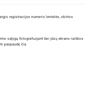
rgio registracijos numerio lentelės, skirtos
timo sąlygų fotografuojant bei jūsų ekrano raiškos
yti paspaudę čia.