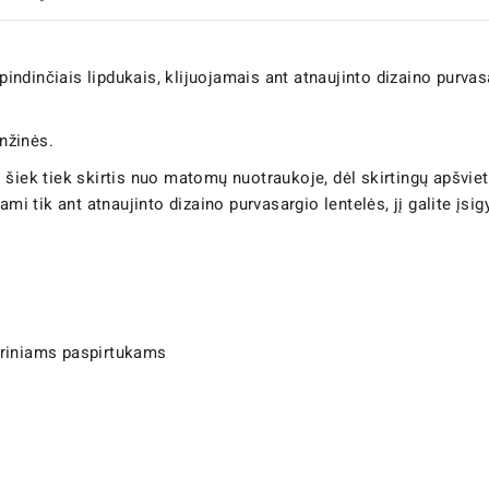
dinčiais lipdukais, klijuojamais ant atnaujinto dizaino purvasa
anžinės.
 šiek tiek skirtis nuo matomų nuotraukoje, dėl skirtingų apšvie
mi tik ant atnaujinto dizaino purvasargio lentelės, jį galite įsig
triniams paspirtukams