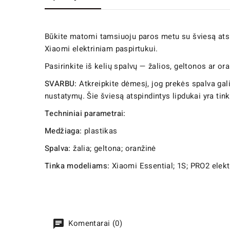
Būkite matomi tamsiuoju paros metu su šviesą atspin
Xiaomi elektriniam paspirtukui.
Pasirinkite iš kelių spalvų — žalios, geltonos ar or
SVARBU:
Atkreipkite dėmesį, jog prekės spalva gali
nustatymų. Šie šviesą atspindintys lipdukai yra tinka
Techniniai parametrai:
Medžiaga:
plastikas
Spalva:
žalia; geltona; oranžinė
Tinka modeliams:
Xiaomi Essential; 1S; PRO2 elek
Komentarai (0)