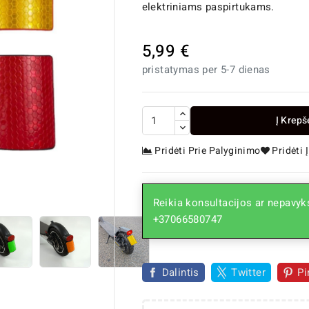
elektriniams paspirtukams.
5,99 €
pristatymas per 5-7 dienas
Į Krepš
Pridėti Prie Palyginimo
Pridėti

Reikia konsultacijos ar nepavyks
+37066580747
Dalintis
Twitter
Pi