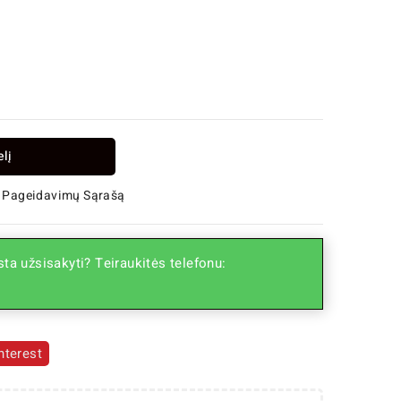
elį
 Į Pageidavimų Sąrašą
ta užsisakyti? Teiraukitės telefonu:
nterest