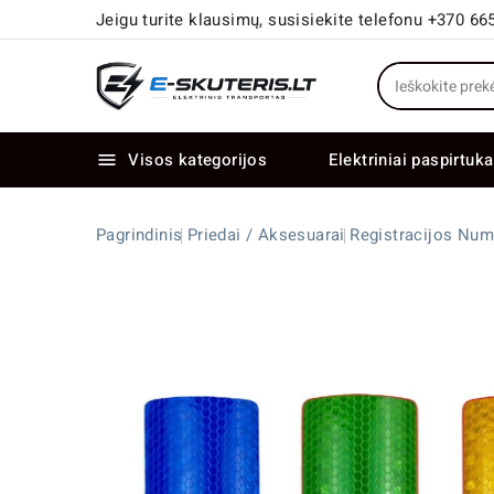
Jeigu turite klausimų, susisiekite telefonu +370 66
Visos kategorijos
Elektriniai paspirtuka

Elektriniai paspirtukai dideliais ratais
Elektriniai dviračiai su dviem varikliais
Pagrindinis
Priedai / Aksesuarai
Registracijos Nume