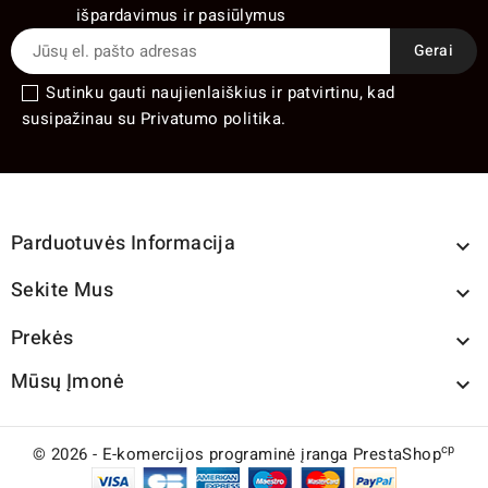
išpardavimus ir pasiūlymus
Sutinku gauti naujienlaiškius ir patvirtinu, kad
susipažinau su Privatumo politika.
Parduotuvės Informacija

Sekite Mus

Prekės

Mūsų Įmonė

cp
© 2026 - E-komercijos programinė įranga PrestaShop