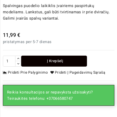
Spalvingas puodelio laikiklis įvairiems paspirtukų
modeliams. Lankstus, gali būti tvirtinamas ir prie dviračių.
Galimi įvairūs spalvų variantai.
11,99 €
pristatymas per 5-7 dienas
Į Krepšelį
Pridėti Prie Palyginimo
Pridėti Į Pageidavimų Sąrašą
Reikia konsultacijos ar nepavyksta užsisakyti?
Teiraukitės telefonu: +37066580747