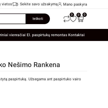
 vietos
Sekite savo užsakymą
Mano paskyra
0
0
0
Ieškoti
riniai vienračiai
El. paspirtukų remontas
Kontaktai
tuko Nešimo Rankena
kstytą paspirtuką. Užsegama ant paspirtuko vairo