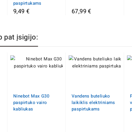
paspirtukams
9,49 €
67,99 €
p pat įsigijo:
Ninebot Max G30
Vandens buteliuko
paspirtuko vairo
laikiklis elektriniams
kabliukas
paspirtukams