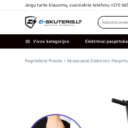
Jeigu turite klausimų, susisiekite telefonu +370 66
Visos kategorijos
Elektriniai paspirtuka

Elektriniai paspirtukai dideliais ratais
Elektriniai dviračiai su dviem varikliais
Pagrindinis
Priedai / Aksesuarai
Elektrinio Paspir