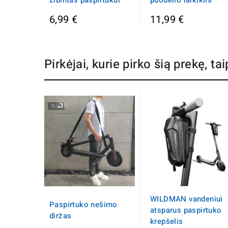
žibintas paspirtukui
puodelio laikiklis
6,99 €
11,99 €
Pirkėjai, kurie pirko šią prekę, tai
WILDMAN vandeniui
Paspirtuko nešimo
atsparus paspirtuko
diržas
krepšelis