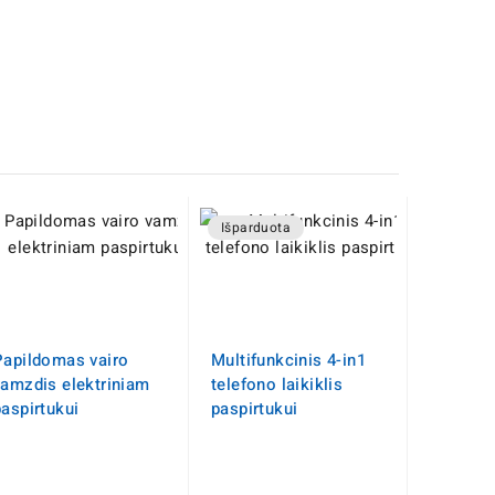
Išparduota
Papildomas vairo
Multifunkcinis 4-in1
vamzdis elektriniam
telefono laikiklis
paspirtukui
paspirtukui