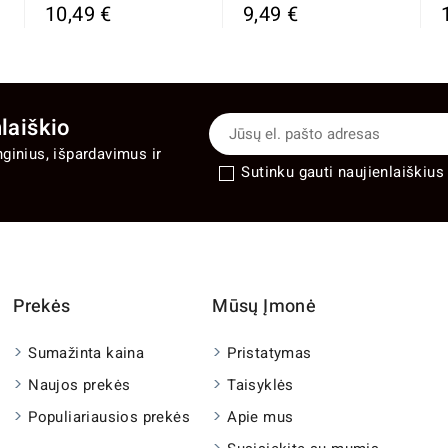
10,49 €
9,49 €
laiškio
nginius, išpardavimus ir
Sutinku gauti naujienlaiškius 
Prekės
Mūsų Įmonė
Sumažinta kaina
Pristatymas
Naujos prekės
Taisyklės
Populiariausios prekės
Apie mus