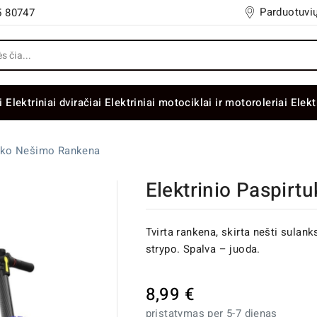
Parduotuvių
5 80747
i
Elektriniai dviračiai
Elektriniai motociklai ir motoroleriai
Elekt
tuko Nešimo Rankena
Elektrinio Paspir
Tvirta rankena, skirta nešti sulan
strypo. Spalva – juoda.
8,99 €
pristatymas per 5-7 dienas