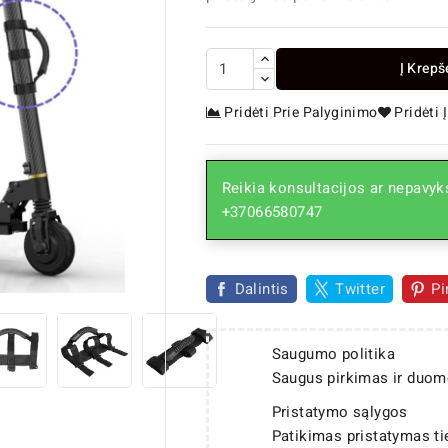
Į Krepš
Pridėti Prie Palyginimo
Pridėti
Reikia konsultacijos ar nepavyks
+37066580747

Dalintis
Twitter
Pi
Saugumo politika
Saugus pirkimas ir duom
Pristatymo sąlygos
Patikimas pristatymas t