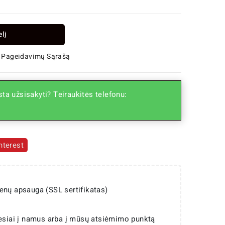
elį
 Į Pageidavimų Sąrašą
ta užsisakyti? Teiraukitės telefonu:
nterest
enų apsauga (SSL sertifikatas)
iesiai į namus arba į mūsų atsiėmimo punktą