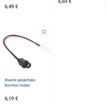
6,69 €
6,49 €
Xiaomi paspirtuko
krovimo lizdas
6,19 €