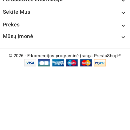

Sekite Mus

Prekės

Mūsų Įmonė

cp
© 2026 - E-komercijos programinė įranga PrestaShop