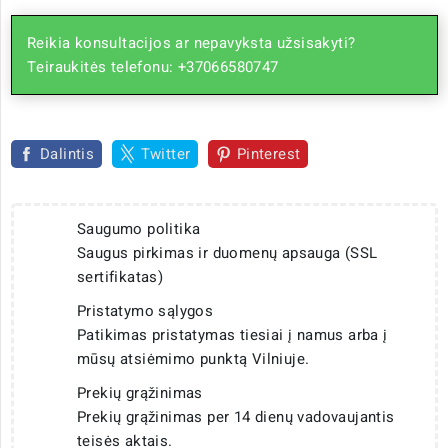
Reikia konsultacijos ar nepavyksta užsisakyti?
Teiraukitės telefonu: +37066580747
Dalintis
Twitter
Pinterest
Saugumo politika
Saugus pirkimas ir duomenų apsauga (SSL
sertifikatas)
Pristatymo sąlygos
Patikimas pristatymas tiesiai į namus arba į
mūsų atsiėmimo punktą Vilniuje.
Prekių grąžinimas
Prekių grąžinimas per 14 dienų vadovaujantis
teisės aktais.