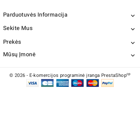
Parduotuvės Informacija

Sekite Mus

Prekės

Mūsų Įmonė

cp
© 2026 - E-komercijos programinė įranga PrestaShop