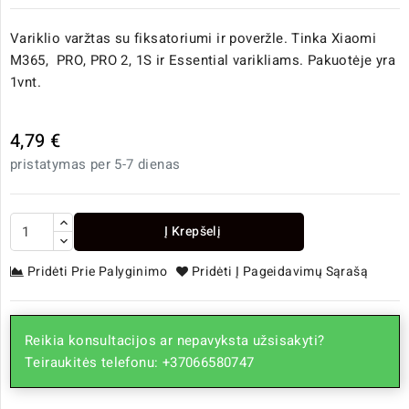
Variklio varžtas su fiksatoriumi ir poveržle. Tinka Xiaomi
M365, PRO, PRO 2, 1S ir Essential varikliams. Pakuotėje yra
1vnt.
4,79 €
pristatymas per 5-7 dienas
Į Krepšelį
Pridėti Prie Palyginimo
Pridėti Į Pageidavimų Sąrašą
Reikia konsultacijos ar nepavyksta užsisakyti?
Teiraukitės telefonu: +37066580747