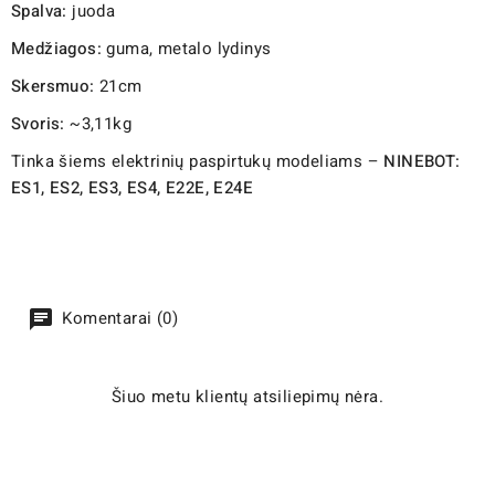
Spalva:
juoda
Medžiagos:
guma, metalo lydinys
Skersmuo:
21cm
Svoris:
~3,11kg
Tinka šiems elektrinių paspirtukų modeliams –
NINEBOT:
ES1, ES2, ES3, ES4, E22E, E24E
Komentarai (0)
Šiuo metu klientų atsiliepimų nėra.