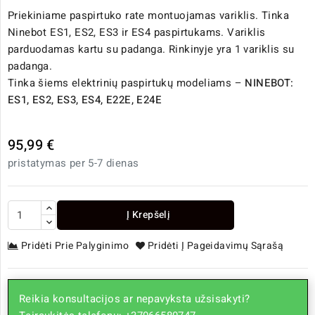
Priekiniame paspirtuko rate montuojamas variklis. Tinka
Ninebot ES1, ES2, ES3 ir ES4 paspirtukams. Variklis
parduodamas kartu su padanga. Rinkinyje yra 1 variklis su
padanga.
Tinka šiems elektrinių paspirtukų modeliams –
NINEBOT:
ES1, ES2, ES3, ES4, E22E, E24E
95,99 €
pristatymas per 5-7 dienas
Į Krepšelį
Pridėti Prie Palyginimo
Pridėti Į Pageidavimų Sąrašą
Reikia konsultacijos ar nepavyksta užsisakyti?