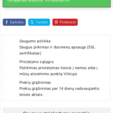
Teiraukitės telefonu: +37066580747
Dalintis
Twitter
Pinterest
Saugumo politika
Saugus pirkimas ir duomenų apsauga (SSL
sertifikatas)
Pristatymo sąlygos
Patikimas pristatymas tiesiai į namus arba į
mūsų atsiėmimo punktą Vilniuje.
Prekių grąžinimas
Prekių grąžinimas per 14 dienų vadovaujantis
teisės aktais.