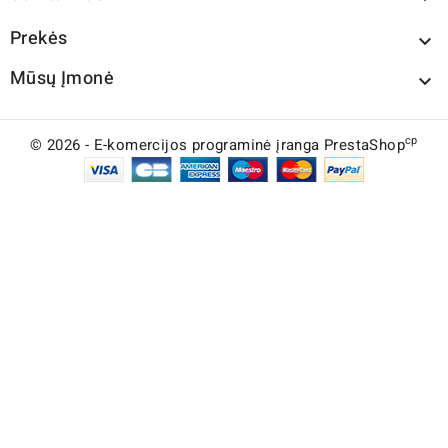
Prekės

Mūsų Įmonė

cp
© 2026 - E-komercijos programinė įranga PrestaShop