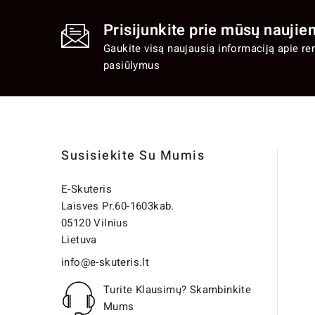
Prisijunkite prie mūsų naujien
Gaukite visą naujausią informaciją apie re
pasiūlymus
Susisiekite Su Mumis
E-Skuteris
Laisves Pr.60-1603kab.
05120 Vilnius
Lietuva
info@e-skuteris.lt
Turite Klausimų? Skambinkite
Mums