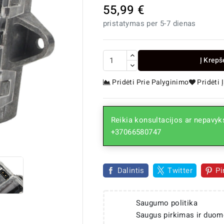
55,99 €
pristatymas per 5-7 dienas
Į Krepš
Pridėti Prie Palyginimo
Pridėti
Reikia konsultacijos ar nepavyks
+37066580747

Dalintis
Twitter
Pi
Saugumo politika
Saugus pirkimas ir duom