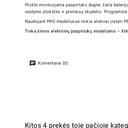
Ploštė montuojama paspirtuko dugne, šalia baterijo
valdymo plokštės ir prietaisų skydelio. Programinė 
Naudojant PRO medeliuose reikia atskirai įrašyti P
Tinka šiems elektrinių paspirtukų modeliams – XI
Komentarai (0)
Kitos 4 prekės toje pačioje kateg