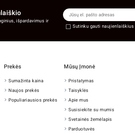
laiškio
nginius, išpardavimus ir
Sutinku gauti naujienlaiškius 
Prekės
Mūsų Įmonė
Sumažinta kaina
Pristatymas
Naujos prekės
Taisyklės
Populiariausios prekės
Apie mus
Susisiekite su mumis
Svetainės žemėlapis
Parduotuvės