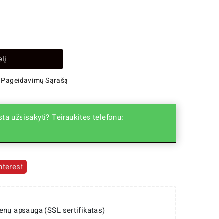
elį
 Į Pageidavimų Sąrašą
ta užsisakyti? Teiraukitės telefonu:
nterest
enų apsauga (SSL sertifikatas)