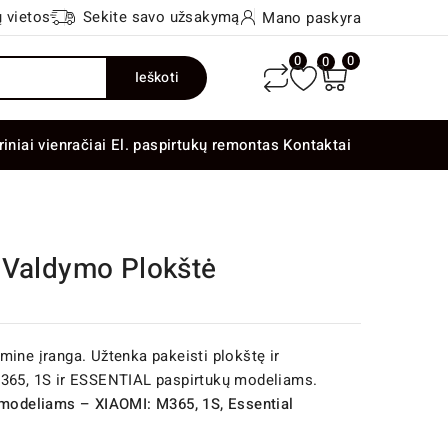
 vietos
Sekite savo užsakymą
Mano paskyra
0
0
0
Ieškoti
riniai vienračiai
El. paspirtukų remontas
Kontaktai
 Valdymo Plokštė
mine įranga. Užtenka pakeisti plokštę ir
M365, 1S ir ESSENTIAL paspirtukų modeliams.
 modeliams – XIAOMI: M365, 1S, Essential