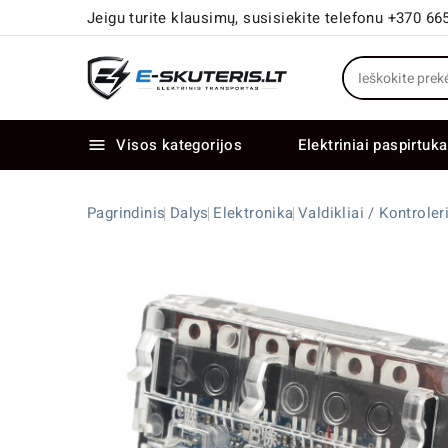
Jeigu turite klausimų, susisiekite telefonu +370 66
Visos kategorijos
Elektriniai paspirtuka

Elektriniai paspirtukai dideliais ratais
Elektriniai dviračiai su dviem varikliais
Pagrindinis
Dalys
Elektronika
Valdikliai / Kontroler