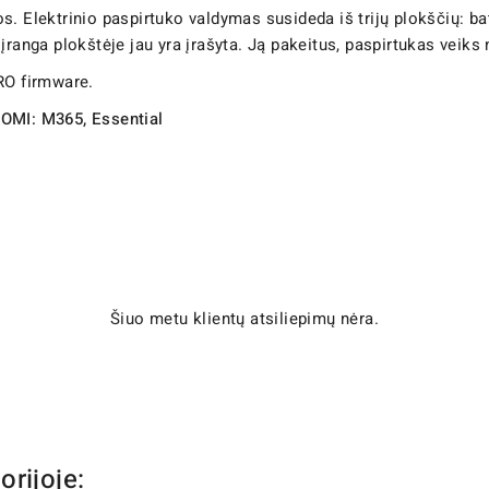
s. Elektrinio paspirtuko valdymas susideda iš trijų plokščių: b
įranga plokštėje jau yra įrašyta. Ją pakeitus, paspirtukas veiks 
RO firmware.
AOMI: M365, Essential
Šiuo metu klientų atsiliepimų nėra.
orijoje: