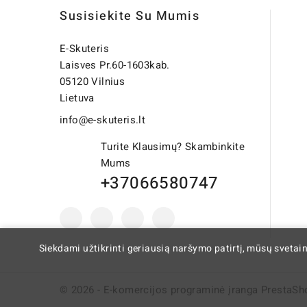
Susisiekite Su Mumis
E-Skuteris
Laisves Pr.60-1603kab.
05120 Vilnius
Lietuva
info@e-skuteris.lt
Turite Klausimų? Skambinkite
Mums
+37066580747
Siekdami užtikrinti geriausią naršymo patirtį, mūsų svetai
© 2026 - E-komercijos programinė įranga PrestaSh