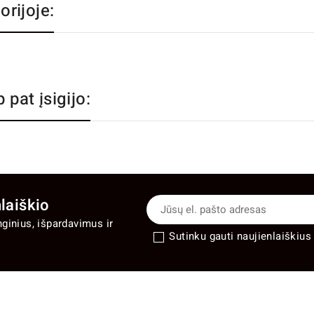
orijoje:
p pat įsigijo:
laiškio
nginius, išpardavimus ir
Sutinku gauti naujienlaiškius 