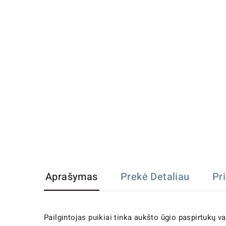
Aprašymas
Prekė Detaliau
Pr
Pailgintojas puikiai tinka aukšto ūgio paspirtukų v