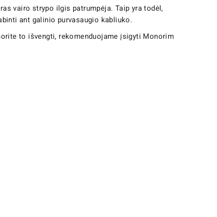
s vairo strypo ilgis patrumpėja. Taip yra todėl,
abinti ant galinio purvasaugio kabliuko.
 norite to išvengti, rekomenduojame įsigyti Monorim