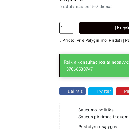
pristatymas per 5-7 dienas
Į Krepš
Pridėti Prie Palyginimo
Pridėti Į 
Reikia konsultacijos ar nepavyks
+37066580747
Dalintis
Twitter
Pi
Saugumo politika
Saugus pirkimas ir duom
Pristatymo sąlygos