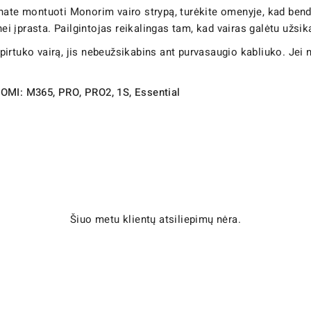
ate montuoti Monorim vairo strypą, turėkite omenyje, kad bendra
nei įprasta. Pailgintojas reikalingas tam, kad vairas galėtu užsik
irtuko vairą, jis nebeužsikabins ant purvasaugio kabliuko. Jei
AOMI: M365, PRO, PRO2, 1S, Essential
Šiuo metu klientų atsiliepimų nėra.