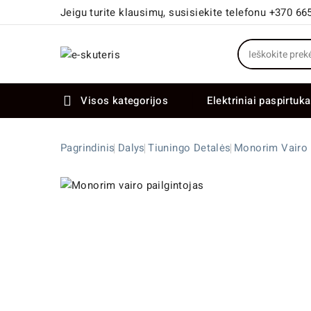
Jeigu turite klausimų, susisiekite telefonu +370 66
Visos kategorijos
Elektriniai paspirtuka

Elektriniai paspirtukai dideliais ratais
Elektriniai dviračiai su dviem varikliais
Pagrindinis
Dalys
Tiuningo Detalės
Monorim Vairo 