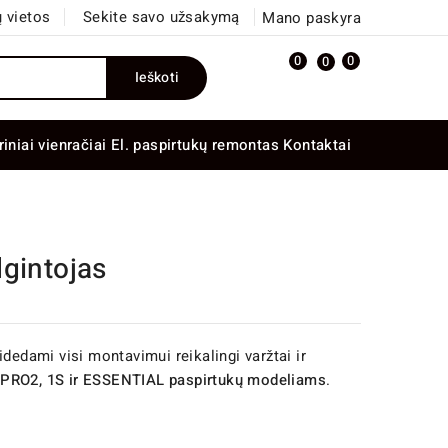
 vietos
Sekite savo užsakymą
Mano paskyra
0
0
0
Ieškoti
riniai vienračiai
El. paspirtukų remontas
Kontaktai
gintojas
idedami visi montavimui reikalingi varžtai ir
 PRO2, 1S ir ESSENTIAL paspirtukų modeliams
.