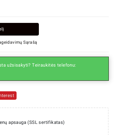
elį
Pageidavimų Sąrašą
ta užsisakyti? Teiraukitės telefonu:
nterest
enų apsauga (SSL sertifikatas)