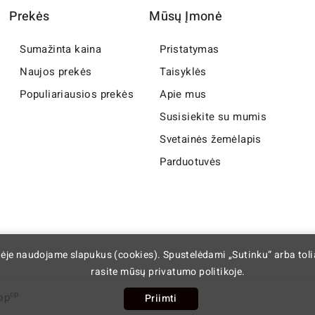
Prekės
Mūsų Įmonė
Sumažinta kaina
Pristatymas
Naujos prekės
Taisyklės
Populiariausios prekės
Apie mus
Susisiekite su mumis
Svetainės žemėlapis
Parduotuvės
nėje naudojame slapukus (cookies). Spustelėdami „Sutinku“ arba tol
rasite mūsų privatumo politikoje.
cp
op
Priimti