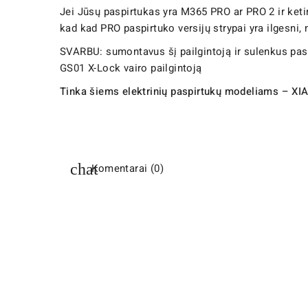
Jei Jūsų paspirtukas yra M365 PRO ar PRO 2 ir ketin
kad kad PRO paspirtuko versijų strypai yra ilgesni, 
SVARBU: sumontavus šį pailgintoją ir sulenkus pasp
GS01 X-Lock vairo pailgintoją
Tinka šiems elektrinių paspirtukų modeliams – XI
Komentarai (0)