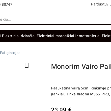
Parduotuvių
5 80747
i
Elektriniai dviračiai
Elektriniai motociklai ir motoroleriai
Elekt
Pailgintojas

Monorim Vairo Pail
Paaukština vairą 5cm. Rinkinyje pr
įrankiai.
Tinka Xiaomi M365, PRO,
23,99 €