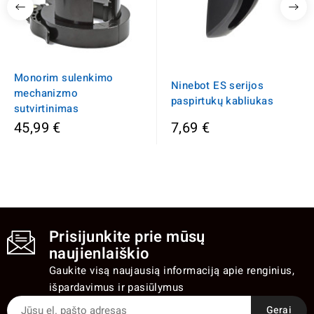
Monorim sulenkimo
Ninebot ES serijos
mechanizmo
paspirtukų kabliukas
sutvirtinimas
45,99 €
7,69 €
Prisijunkite prie mūsų
naujienlaiškio
Gaukite visą naujausią informaciją apie renginius,
išpardavimus ir pasiūlymus