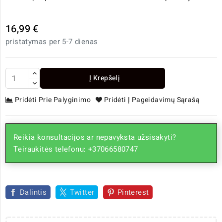
16,99 €
pristatymas per 5-7 dienas
Į Krepšelį
Pridėti Prie Palyginimo
Pridėti Į Pageidavimų Sąrašą
Reikia konsultacijos ar nepavyksta užsisakyti?
Teiraukitės telefonu: +37066580747
Dalintis
Twitter
Pinterest