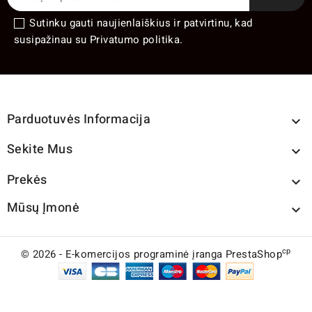
Sutinku gauti naujienlaiškius ir patvirtinu, kad
susipažinau su Privatumo politika.
Parduotuvės Informacija

Sekite Mus

Prekės

Mūsų Įmonė

cp
© 2026 - E-komercijos programinė įranga PrestaShop