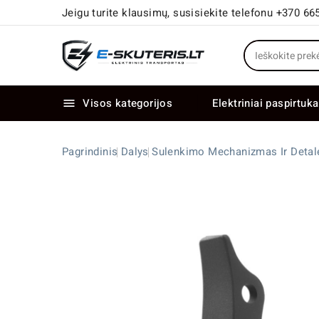
Jeigu turite klausimų, susisiekite telefonu +370 66
Visos kategorijos
Elektriniai paspirtuka

Elektriniai paspirtukai dideliais ratais
Elektriniai dviračiai su dviem varikliais
Pagrindinis
Dalys
Sulenkimo Mechanizmas Ir Detal