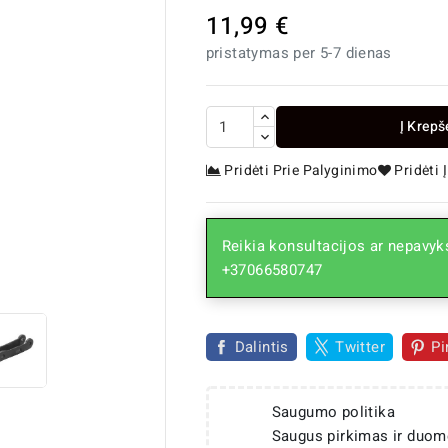
11,99 €
pristatymas per 5-7 dienas
Į Krepš
Pridėti Prie Palyginimo
Pridėti
Reikia konsultacijos ar nepavyks

+37066580747
Dalintis
Twitter
Pi
Saugumo politika
Saugus pirkimas ir duom