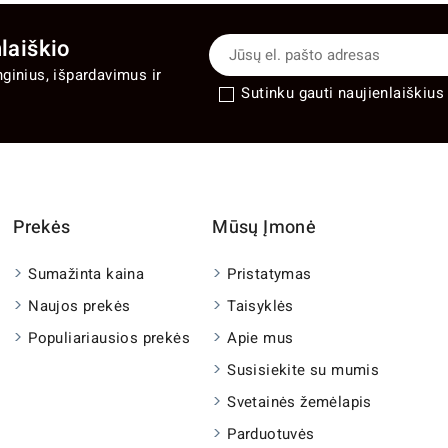
laiškio
nginius, išpardavimus ir
Sutinku gauti naujienlaiškius 
Prekės
Mūsų Įmonė
Sumažinta kaina
Pristatymas
Naujos prekės
Taisyklės
Populiariausios prekės
Apie mus
Susisiekite su mumis
Svetainės žemėlapis
Parduotuvės