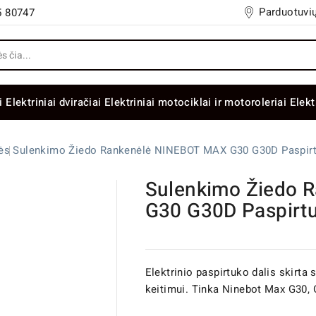
Parduotuvių
5 80747
i
Elektriniai dviračiai
Elektriniai motociklai ir motoroleriai
Elekt
ės
Sulenkimo Žiedo Rankenėlė NINEBOT MAX G30 G30D Paspirt
Sulenkimo Žiedo 
G30 G30D Paspirtu
Elektrinio paspirtuko dalis skirt
keitimui. Tinka Ninebot Max G30,