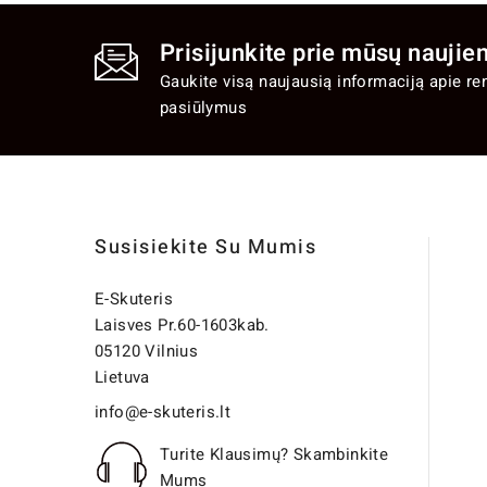
Prisijunkite prie mūsų naujien
Gaukite visą naujausią informaciją apie re
pasiūlymus
Susisiekite Su Mumis
E-Skuteris
Laisves Pr.60-1603kab.
05120 Vilnius
Lietuva
info@e-skuteris.lt
Turite Klausimų? Skambinkite
Mums