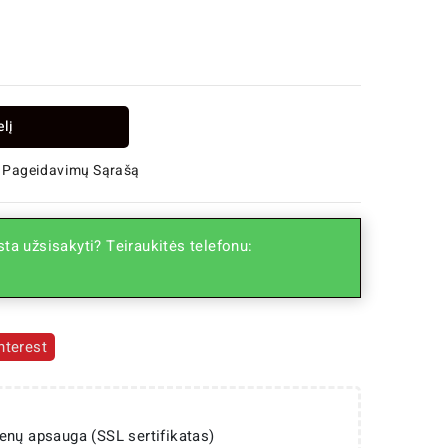
elį
 Į Pageidavimų Sąrašą
ta užsisakyti? Teiraukitės telefonu:
nterest
enų apsauga (SSL sertifikatas)