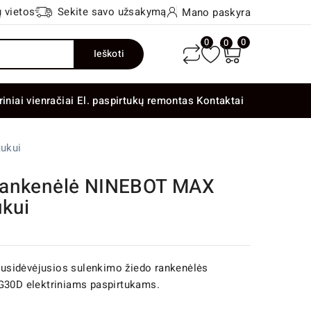
 vietos
Sekite savo užsakymą
Mano paskyra
0
0
0
Ieškoti
riniai vienračiai
El. paspirtukų remontas
Kontaktai
ukui
Rankenėlė NINEBOT MAX
kui
a susidėvėjusios sulenkimo žiedo rankenėlės
 G30D elektriniams paspirtukams.